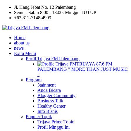
Jl. Hang Jebat No. 12 Palembang
Senin - Sabtu 8.00 - 18.00. Minggu TUTUP
+62 812-7148-4999
Home
about us
news
Extra Menu
Profil Trijaya FM Palembang
TRIJAYA 87.6 FM
PALEMBANG ” MORE THAN JUST MUSIC
”
Program
3tainment
Anda Bicara
Blogger Community
Business Talk
Healthy Center
Info Bisnis
Populer Topik
Trijaya Prime Topic
Profil Minggu Ini