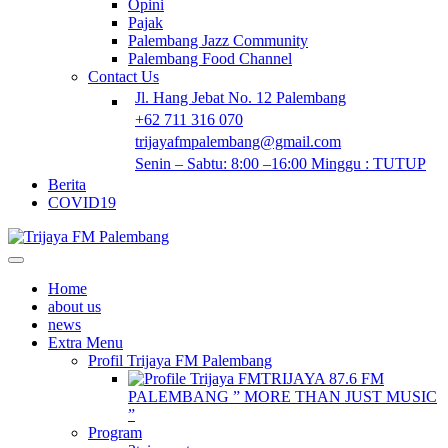
Opini
Pajak
Palembang Jazz Community
Palembang Food Channel
Contact Us
Jl. Hang Jebat No. 12 Palembang
+62 711 316 070
trijayafmpalembang@gmail.com
Senin – Sabtu: 8:00 –16:00 Minggu : TUTUP
Berita
COVID19
Home
about us
news
Extra Menu
Profil Trijaya FM Palembang
TRIJAYA 87.6 FM
PALEMBANG ” MORE THAN JUST MUSIC
”
Program