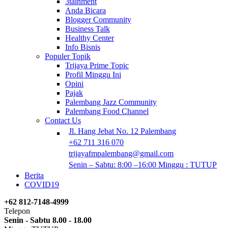
3tainment
Anda Bicara
Blogger Community
Business Talk
Healthy Center
Info Bisnis
Populer Topik
Trijaya Prime Topic
Profil Minggu Ini
Opini
Pajak
Palembang Jazz Community
Palembang Food Channel
Contact Us
Jl. Hang Jebat No. 12 Palembang
+62 711 316 070
trijayafmpalembang@gmail.com
Senin – Sabtu: 8:00 –16:00 Minggu : TUTUP
Berita
COVID19
+62 812-7148-4999
Telepon
Senin - Sabtu 8.00 - 18.00