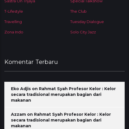
Sastra On Trijaya
Special Talkshow
T-Lifestyle
The Club
Travelling
Tuesday Dialogue
Zona Indo
Solo City Jazz
Komentar Terbaru
Eko Adjis
on
Rahmat Syah Profesor Kelor : Kelor
secara tradisional merupakan bagian dari
makanan
Azzam
on
Rahmat Syah Profesor Kelor : Kelor
secara tradisional merupakan bagian dari
makanan