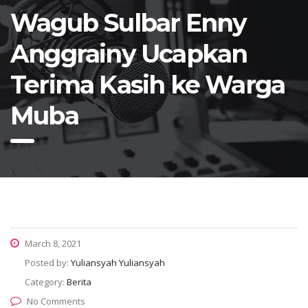
Wagub Sulbar Enny
Anggrainy Ucapkan
Terima Kasih ke Warga
Muba
March 8, 2021
Posted by:
Yuliansyah Yuliansyah
Category:
Berita
No Comments