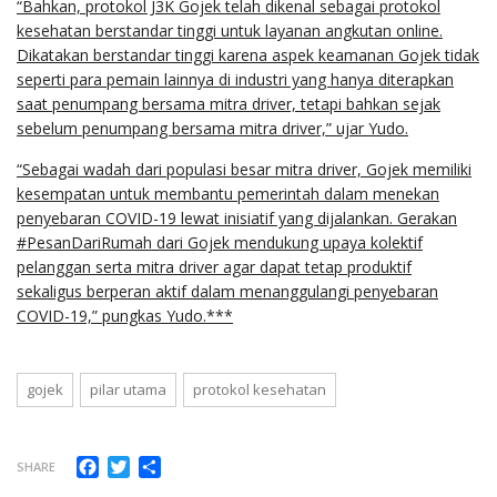
“Bahkan, protokol J3K Gojek telah dikenal sebagai protokol
kesehatan berstandar tinggi untuk layanan angkutan online.
Dikatakan berstandar tinggi karena aspek keamanan Gojek tidak
seperti para pemain lainnya di industri yang hanya diterapkan
saat penumpang bersama mitra driver, tetapi bahkan sejak
sebelum penumpang bersama mitra driver,” ujar Yudo.
“Sebagai wadah dari populasi besar mitra driver, Gojek memiliki
kesempatan untuk membantu pemerintah dalam menekan
penyebaran COVID-19 lewat inisiatif yang dijalankan. Gerakan
#PesanDariRumah dari Gojek mendukung upaya kolektif
pelanggan serta mitra driver agar dapat tetap produktif
sekaligus berperan aktif dalam menanggulangi penyebaran
COVID-19,” pungkas Yudo.***
gojek
pilar utama
protokol kesehatan
Facebook
Twitter
Share
SHARE