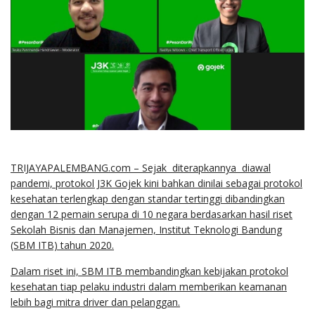
TRIJAYAPALEMBANG.com – Sejak diterapkannya diawal
pandemi, protokol J3K Gojek kini bahkan dinilai sebagai protokol
kesehatan terlengkap dengan standar tertinggi dibandingkan
dengan 12 pemain serupa di 10 negara berdasarkan hasil riset
Sekolah Bisnis dan Manajemen, Institut Teknologi Bandung
(SBM ITB) tahun 2020.
Dalam riset ini, SBM ITB membandingkan kebijakan protokol
kesehatan tiap pelaku industri dalam memberikan keamanan
lebih bagi mitra driver dan pelanggan.