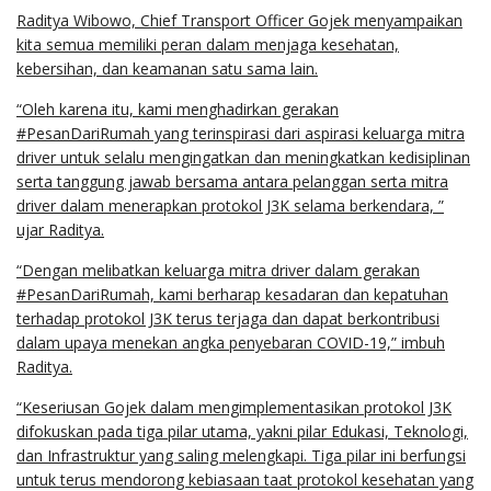
Raditya Wibowo, Chief Transport Officer Gojek menyampaikan
kita semua memiliki peran dalam menjaga kesehatan,
kebersihan, dan keamanan satu sama lain.
“Oleh karena itu, kami menghadirkan gerakan
#PesanDariRumah yang terinspirasi dari aspirasi keluarga mitra
driver untuk selalu mengingatkan dan meningkatkan kedisiplinan
serta tanggung jawab bersama antara pelanggan serta mitra
driver dalam menerapkan protokol J3K selama berkendara, ”
ujar Raditya.
“Dengan melibatkan keluarga mitra driver dalam gerakan
#PesanDariRumah, kami berharap kesadaran dan kepatuhan
terhadap protokol J3K terus terjaga dan dapat berkontribusi
dalam upaya menekan angka penyebaran COVID-19,” imbuh
Raditya.
“Keseriusan Gojek dalam mengimplementasikan protokol J3K
difokuskan pada tiga pilar utama, yakni pilar Edukasi, Teknologi,
dan Infrastruktur yang saling melengkapi. Tiga pilar ini berfungsi
untuk terus mendorong kebiasaan taat protokol kesehatan yang