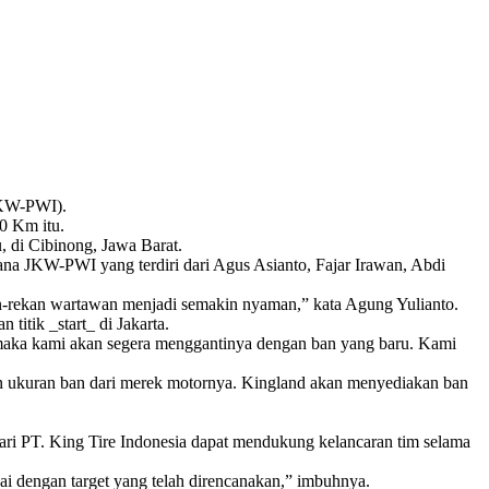
m
JKW-PWI).
0 Km itu.
, di Cibinong, Jawa Barat.
ana JKW-PWI yang terdiri dari Agus Asianto, Fajar Irawan, Abdi
an-rekan wartawan menjadi semakin nyaman,” kata Agung Yulianto.
itik _start_ di Jakarta.
n maka kami akan segera menggantinya dengan ban yang baru. Kami
an ukuran ban dari merek motornya. Kingland akan menyediakan ban
ri PT. King Tire Indonesia dapat mendukung kelancaran tim selama
i dengan target yang telah direncanakan,” imbuhnya.