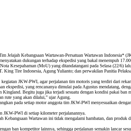
 JKW-PWI Menjelajah 17.000 K
 Tim Jelajah Kebangsaan Wartawan-Persatuan Wartawan Indonesia* (
h menyatakan dukungan terhadap ekspedisi yang bakal menempuh 17.00
 Nota Kesepahaman (MoU) yang ditandatangani pada Selasa (22/6) lalu
 King Tire Indonesia, Agung Yulianto; dan perwakilan Panitia Pelaks
kegiatan JKW-PWI, agar perjalanan tim motoris yang terdiri dari rek
 ekspedisi, yang rencananya dimulai pada Agustus mendatang, dengan t
Kingland. Begitu juga jika terjadi sesuatu dengan kondisi pakai ba
n rute yang akan dilalui,” ujar Agung.
ipasangkan pada setiap motor anggota tim JKW-PWI menyesuaikan deng
n JKW-PWI di setiap kilometer perjalanannya.
h Kebangsaan Wartawan ini tidak mengalami hambatan, dan produk da
gan ban kompetitor lainnya, sehingga perjalanan semakin lancar sesua