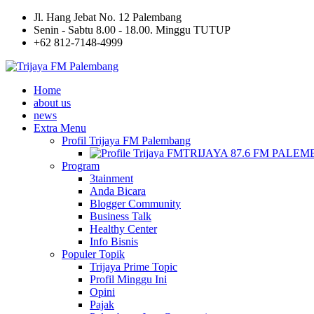
Jl. Hang Jebat No. 12 Palembang
Senin - Sabtu 8.00 - 18.00. Minggu TUTUP
+62 812-7148-4999
Home
about us
news
Extra Menu
Profil Trijaya FM Palembang
TRIJAYA 87.6 FM PALE
Program
3tainment
Anda Bicara
Blogger Community
Business Talk
Healthy Center
Info Bisnis
Populer Topik
Trijaya Prime Topic
Profil Minggu Ini
Opini
Pajak