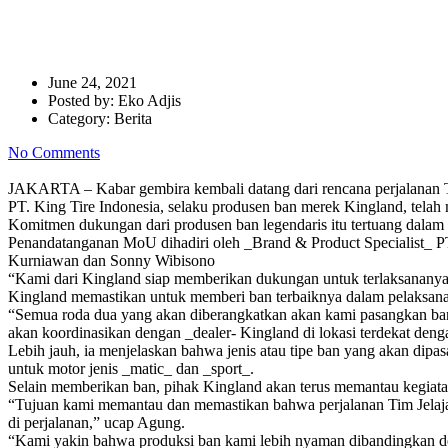
Kingland Dukung Tim Motoris
June 24, 2021
Posted by:
Eko Adjis
Category:
Berita
No Comments
JAKARTA – Kabar gembira kembali datang dari rencana perjalanan
PT. King Tire Indonesia, selaku produsen ban merek Kingland, tela
Komitmen dukungan dari produsen ban legendaris itu tertuang dalam
Penandatanganan MoU dihadiri oleh _Brand & Product Specialist_ PT.
Kurniawan dan Sonny Wibisono
“Kami dari Kingland siap memberikan dukungan untuk terlaksananya 
Kingland memastikan untuk memberi ban terbaiknya dalam pelaksanaan
“Semua roda dua yang akan diberangkatkan akan kami pasangkan ban 
akan koordinasikan dengan _dealer- Kingland di lokasi terdekat denga
Lebih jauh, ia menjelaskan bahwa jenis atau tipe ban yang akan d
untuk motor jenis _matic_ dan _sport_.
Selain memberikan ban, pihak Kingland akan terus memantau kegiata
“Tujuan kami memantau dan memastikan bahwa perjalanan Tim Jelaja
di perjalanan,” ucap Agung.
“Kami yakin bahwa produksi ban kami lebih nyaman dibandingkan den