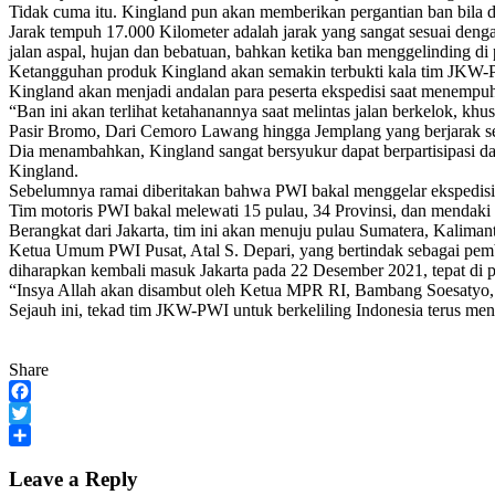
Tidak cuma itu. Kingland pun akan memberikan pergantian ban bila d
Jarak tempuh 17.000 Kilometer adalah jarak yang sangat sesuai deng
jalan aspal, hujan dan bebatuan, bahkan ketika ban menggelinding di p
Ketangguhan produk Kingland akan semakin terbukti kala tim JKW-PW
Kingland akan menjadi andalan para peserta ekspedisi saat menempuh
“Ban ini akan terlihat ketahanannya saat melintas jalan berkelok, k
Pasir Bromo, Dari Cemoro Lawang hingga Jemplang yang berjarak se
Dia menambahkan, Kingland sangat bersyukur dapat berpartisipasi da
Kingland.
Sebelumnya ramai diberitakan bahwa PWI bakal menggelar ekspedisi 
Tim motoris PWI bakal melewati 15 pulau, 34 Provinsi, dan mendaki t
Berangkat dari Jakarta, tim ini akan menuju pulau Sumatera, Kalima
Ketua Umum PWI Pusat, Atal S. Depari, yang bertindak sebagai pem
diharapkan kembali masuk Jakarta pada 22 Desember 2021, tepat di p
“Insya Allah akan disambut oleh Ketua MPR RI, Bambang Soesatyo,
Sejauh ini, tekad tim JKW-PWI untuk berkeliling Indonesia terus menu
Share
Facebook
Twitter
Share
Leave a Reply