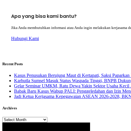
Apa yang bisa kami bantu?
Jika Anda membutuhkan informasi atau Anda ingin melakukan kerjasama d
Hubungi Kami
Recent Posts
Kasus Penusukan Berujung Maut di Kertapati, Saksi Paparkan 
Karhutla Sumsel Masuk Status Waspada Tinggi, BNPB Dukung
Gelar Seminar UMKM, Ratu Dewa Yakin Sektor Usaha Kecil 
Babak Baru Kasus Wabup PALI: Penggeledahan dan Izin Menda
Jadi Ketua Kerjasama Kepegawaian ASEAN 2026-2028, BKN 
Archives
Archives