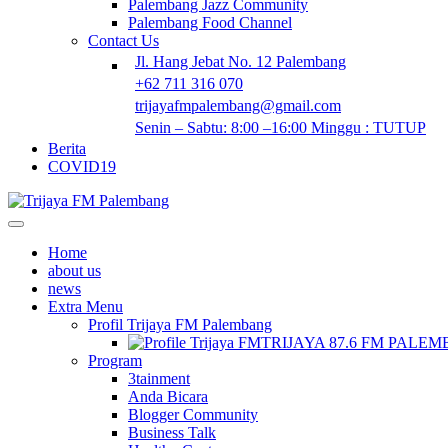
Palembang Jazz Community
Palembang Food Channel
Contact Us
Jl. Hang Jebat No. 12 Palembang
+62 711 316 070
trijayafmpalembang@gmail.com
Senin – Sabtu: 8:00 –16:00 Minggu : TUTUP
Berita
COVID19
Home
about us
news
Extra Menu
Profil Trijaya FM Palembang
TRIJAYA 87.6 FM PALE
Program
3tainment
Anda Bicara
Blogger Community
Business Talk