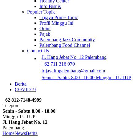
Healthy Center
Info Bisnis
Populer Topik
Trijaya Prime Topic
Profil Minggu Ini
Opini
Pajak
Palembang Jazz Community
Palembang Food Channel
Contact Us
Jl. Hang Jebat No. 12 Palembang
+62 711 316 070
trijayafmpalembang@gmail.com
Senin – Sabtu: 8:00 –16:00 Minggu : TUTUP
Berita
COVID19
+62 812-7148-4999
Telepon
Senin - Sabtu 8.00 - 18.00
Minggu TUTUP
Jl. Hang Jebat No. 12
Palembang.
Home
News
Berita
Kingland Dukung Tim Motoris JKW-PWI Menjela