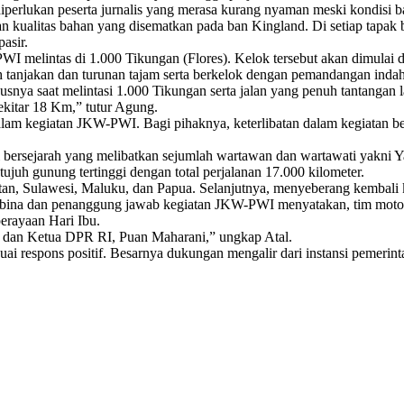
iperlukan peserta jurnalis yang merasa kurang nyaman meski kondisi b
an kualitas bahan yang disematkan pada ban Kingland. Di setiap tapa
asir.
I melintas di 1.000 Tikungan (Flores). Kelok tersebut akan dimulai 
 tanjakan dan turunan tajam serta berkelok dengan pemandangan indah 
hususnya saat melintasi 1.000 Tikungan serta jalan yang penuh tantan
kitar 18 Km,” tutur Agung.
lam kegiatan JKW-PWI. Bagi pihaknya, keterlibatan dalam kegiatan be
bersejarah yang melibatkan sejumlah wartawan dan wartawati yakni Y
ujuh gunung tertinggi dengan total perjalanan 17.000 kilometer.
ntan, Sulawesi, Maluku, dan Papua. Selanjutnya, menyeberang kembali 
bina dan penanggung jawab kegiatan JKW-PWI menyatakan, tim motori
erayaan Hari Ibu.
 dan Ketua DPR RI, Puan Maharani,” ungkap Atal.
ai respons positif. Besarnya dukungan mengalir dari instansi pemerinta