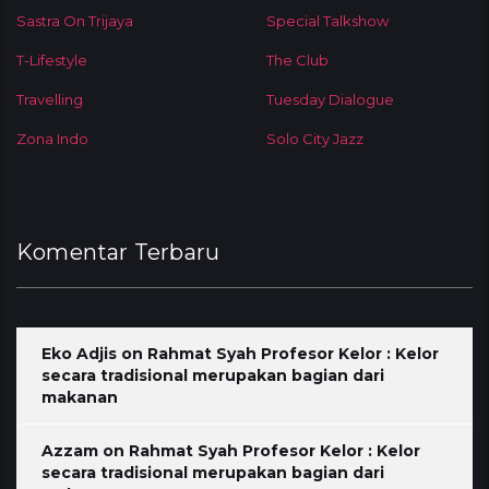
Sastra On Trijaya
Special Talkshow
T-Lifestyle
The Club
Travelling
Tuesday Dialogue
Zona Indo
Solo City Jazz
Komentar Terbaru
Eko Adjis
on
Rahmat Syah Profesor Kelor : Kelor
secara tradisional merupakan bagian dari
makanan
Azzam
on
Rahmat Syah Profesor Kelor : Kelor
secara tradisional merupakan bagian dari