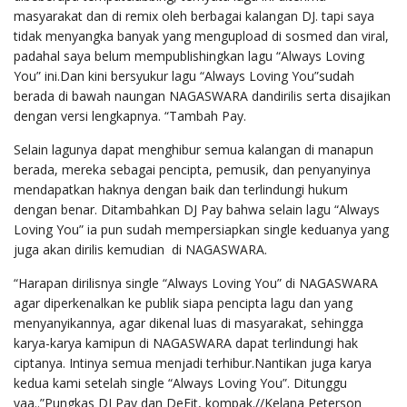
masyarakat dan di remix oleh berbagai kalangan DJ. tapi saya
tidak menyangka banyak yang mengupload di sosmed dan viral,
padahal saya belum mempublishingkan lagu “Always Loving
You” ini.Dan kini bersyukur lagu “Always Loving You”sudah
berada di bawah naungan NAGASWARA dandirilis serta disajikan
dengan versi lengkapnya. “Tambah Pay.
Selain lagunya dapat menghibur semua kalangan di manapun
berada, mereka sebagai pencipta, pemusik, dan penyanyinya
mendapatkan haknya dengan baik dan terlindungi hukum
dengan benar. Ditambahkan DJ Pay bahwa selain lagu “Always
Loving You” ia pun sudah mempersiapkan single keduanya yang
juga akan dirilis kemudian di NAGASWARA.
“Harapan dirilisnya single “Always Loving You” di NAGASWARA
agar diperkenalkan ke publik siapa pencipta lagu dan yang
menyanyikannya, agar dikenal luas di masyarakat, sehingga
karya-karya kamipun di NAGASWARA dapat terlindungi hak
ciptanya. Intinya semua menjadi terhibur.Nantikan juga karya
kedua kami setelah single “Always Loving You”. Ditunggu
yaa..”Pungkas DJ Pay dan DeFit, kompak.//Kelana Peterson