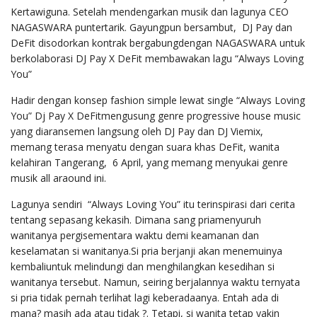
Kertawiguna. Setelah mendengarkan musik dan lagunya CEO
NAGASWARA puntertarik. Gayungpun bersambut, DJ Pay dan
DeFit disodorkan kontrak bergabungdengan NAGASWARA untuk
berkolaborasi DJ Pay X DeFit membawakan lagu “Always Loving
You”
Hadir dengan konsep fashion simple lewat single “Always Loving
You” Dj Pay X DeFitmengusung genre progressive house music
yang diaransemen langsung oleh DJ Pay dan DJ Viemix,
memang terasa menyatu dengan suara khas DeFit, wanita
kelahiran Tangerang, 6 April, yang memang menyukai genre
musik all araound ini.
Lagunya sendiri “Always Loving You” itu terinspirasi dari cerita
tentang sepasang kekasih. Dimana sang priamenyuruh
wanitanya pergisementara waktu demi keamanan dan
keselamatan si wanitanya.Si pria berjanji akan menemuinya
kembaliuntuk melindungi dan menghilangkan kesedihan si
wanitanya tersebut. Namun, seiring berjalannya waktu ternyata
si pria tidak pernah terlihat lagi keberadaanya. Entah ada di
mana? masih ada atau tidak ?. Tetapi, si wanita tetap yakin