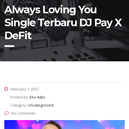
Always Loving You
Single Terbaru DJ Pay X
DeFit
February 1, 2022
Posted by:
Eko Adjis
Category:
Uncategorized
No Comments