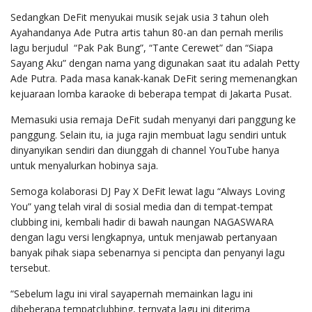
Sedangkan DeFit menyukai musik sejak usia 3 tahun oleh
Ayahandanya Ade Putra artis tahun 80-an dan pernah merilis
lagu berjudul “Pak Pak Bung”, “Tante Cerewet” dan “Siapa
Sayang Aku” dengan nama yang digunakan saat itu adalah Petty
Ade Putra. Pada masa kanak-kanak DeFit sering memenangkan
kejuaraan lomba karaoke di beberapa tempat di Jakarta Pusat.
Memasuki usia remaja DeFit sudah menyanyi dari panggung ke
panggung. Selain itu, ia juga rajin membuat lagu sendiri untuk
dinyanyikan sendiri dan diunggah di channel YouTube hanya
untuk menyalurkan hobinya saja.
Semoga kolaborasi DJ Pay X DeFit lewat lagu “Always Loving
You” yang telah viral di sosial media dan di tempat-tempat
clubbing ini, kembali hadir di bawah naungan NAGASWARA
dengan lagu versi lengkapnya, untuk menjawab pertanyaan
banyak pihak siapa sebenarnya si pencipta dan penyanyi lagu
tersebut.
“Sebelum lagu ini viral sayapernah memainkan lagu ini
dibeberapa tempatclubbing, ternyata lagu ini diterima