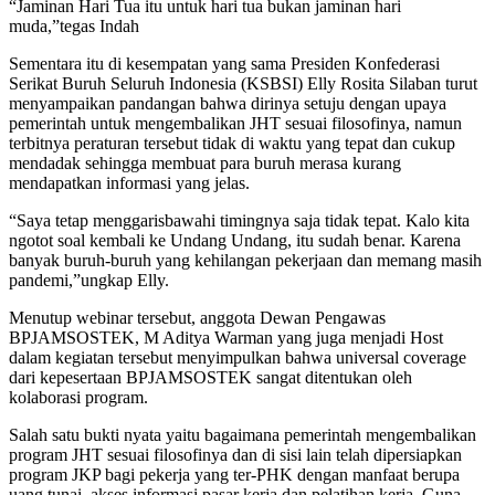
“Jaminan Hari Tua itu untuk hari tua bukan jaminan hari
muda,”tegas Indah
Sementara itu di kesempatan yang sama Presiden Konfederasi
Serikat Buruh Seluruh Indonesia (KSBSI) Elly Rosita Silaban turut
menyampaikan pandangan bahwa dirinya setuju dengan upaya
pemerintah untuk mengembalikan JHT sesuai filosofinya, namun
terbitnya peraturan tersebut tidak di waktu yang tepat dan cukup
mendadak sehingga membuat para buruh merasa kurang
mendapatkan informasi yang jelas.
“Saya tetap menggarisbawahi timingnya saja tidak tepat. Kalo kita
ngotot soal kembali ke Undang Undang, itu sudah benar. Karena
banyak buruh-buruh yang kehilangan pekerjaan dan memang masih
pandemi,”ungkap Elly.
Menutup webinar tersebut, anggota Dewan Pengawas
BPJAMSOSTEK, M Aditya Warman yang juga menjadi Host
dalam kegiatan tersebut menyimpulkan bahwa universal coverage
dari kepesertaan BPJAMSOSTEK sangat ditentukan oleh
kolaborasi program.
Salah satu bukti nyata yaitu bagaimana pemerintah mengembalikan
program JHT sesuai filosofinya dan di sisi lain telah dipersiapkan
program JKP bagi pekerja yang ter-PHK dengan manfaat berupa
uang tunai, akses informasi pasar kerja dan pelatihan kerja. Guna