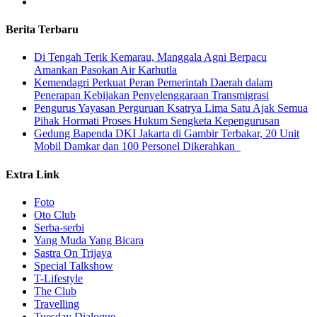
Berita Terbaru
​Di Tengah Terik Kemarau, Manggala Agni Berpacu
Amankan Pasokan Air Karhutla
Kemendagri Perkuat Peran Pemerintah Daerah dalam
Penerapan Kebijakan Penyelenggaraan Transmigrasi
Pengurus Yayasan Perguruan Ksatrya Lima Satu Ajak Semua
Pihak Hormati Proses Hukum Sengketa Kepengurusan
Gedung Bapenda DKI Jakarta di Gambir Terbakar, 20 Unit
Mobil Damkar dan 100 Personel Dikerahkan
Extra Link
Foto
Oto Club
Serba-serbi
Yang Muda Yang Bicara
Sastra On Trijaya
Special Talkshow
T-Lifestyle
The Club
Travelling
Tuesday Dialogue