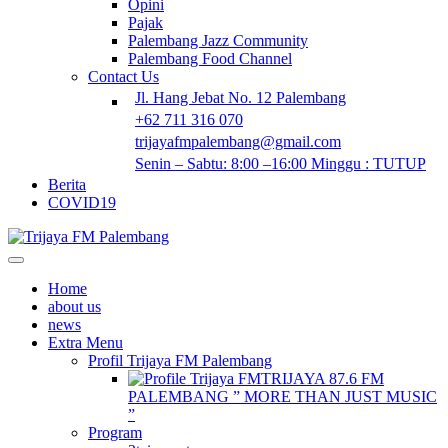
Opini
Pajak
Palembang Jazz Community
Palembang Food Channel
Contact Us
Jl. Hang Jebat No. 12 Palembang
+62 711 316 070
trijayafmpalembang@gmail.com
Senin – Sabtu: 8:00 –16:00 Minggu : TUTUP
Berita
COVID19
Home
about us
news
Extra Menu
Profil Trijaya FM Palembang
TRIJAYA 87.6 FM
PALEMBANG ” MORE THAN JUST MUSIC
”
Program