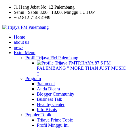
Jl. Hang Jebat No. 12 Palembang
Senin - Sabtu 8.00 - 18.00. Minggu TUTUP
+62 812-7148-4999
Home
about us
news
Extra Menu
Profil Trijaya FM Palembang
TRIJAYA 87.6 FM
PALEMBANG ” MORE THAN JUST MUSIC
”
Program
3tainment
Anda Bicara
Blogger Community
Business Talk
Healthy Center
Info Bisnis
Populer Topik
Trijaya Prime Topic
Profil Minggu Ini