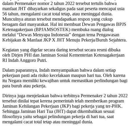
dalam Permenaker nomor 2 tahun 2022 tersebut tertulis bahwa
manfaat JHT dibayarkan sekaligus pada saat peserta mencapai usia
56 tahun, mengalami cacat total tetap, atau meninggal dunia.
Munculnya aturan tersebut mendapatkan respon yang cukup
beragam dari masyarakat. Hal ini membuat Dewan Pengawas BPJS
Ketenagakerjaan (BPJAMSOSTEK) membuka ruang dialog
melalui “Dewas Menyapa Indonesia” dengan tema Pengawasan
Kebijakan & Manfaat JKP X JHT Menuju Pekerja/Buruh Sejahtera.
Kegiatan yang digelar secara daring tersebut secara resmi dibuka
oleh Dirjen PHI dan Jaminan Sosial Kementerian Ketenagakerjaan
RI Indah Anggoro Putri.
Dalam paparannya, Indah menyampaikan bahwa dalam setiap
pekerjaan pasti ada risiko kecelakaan maupun hari tua. Oleh karena
itu Negara memiliki kewajiban untuk memastikan perlindungan bagi
para buruh atau pekerja.
Dirinya juga menjelaskan bahwa terbitnya Permenaker 2 tahun 2022
tersebut dinilai tepat kerena pemerintah telah memberikan program
Jaminan Kehilangan Pekerjaan (JKP) bagi pekerja yang ter-PHK.
Sehingga Jaminan Hari Tua (JHT) dapat dikembalikan sesuai
filosofinya yaitu sebagai pelindungan pekerja di hari tua, saat
mengalami cacat total tetap atau meninggal dunia.