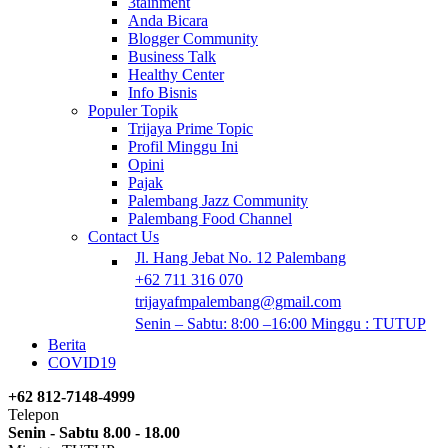
3tainment
Anda Bicara
Blogger Community
Business Talk
Healthy Center
Info Bisnis
Populer Topik
Trijaya Prime Topic
Profil Minggu Ini
Opini
Pajak
Palembang Jazz Community
Palembang Food Channel
Contact Us
Jl. Hang Jebat No. 12 Palembang
+62 711 316 070
trijayafmpalembang@gmail.com
Senin – Sabtu: 8:00 –16:00 Minggu : TUTUP
Berita
COVID19
+62 812-7148-4999
Telepon
Senin - Sabtu 8.00 - 18.00