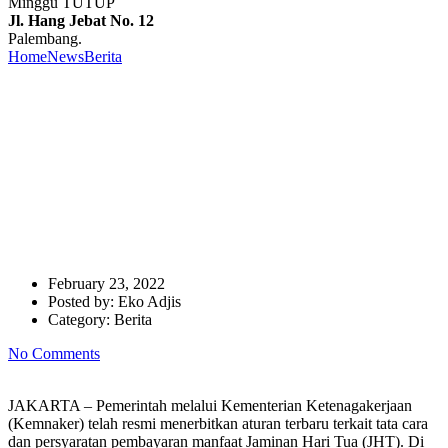
Minggu TUTUP
Jl. Hang Jebat No. 12
Palembang.
Home
News
Berita
Pastikan Pekerja Sejahtera, Dewas
BPJAMSOSTEK Awasi Kebijakan serta Manfaat JKP dan JHT
Pastikan Pekerja Sejahtera,
Dewas BPJAMSOSTEK Awasi
Kebijakan serta Manfaat JKP
dan JHT
February 23, 2022
Posted by:
Eko Adjis
Category:
Berita
No Comments
JAKARTA – Pemerintah melalui Kementerian Ketenagakerjaan
(Kemnaker) telah resmi menerbitkan aturan terbaru terkait tata cara
dan persyaratan pembayaran manfaat Jaminan Hari Tua (JHT). Di