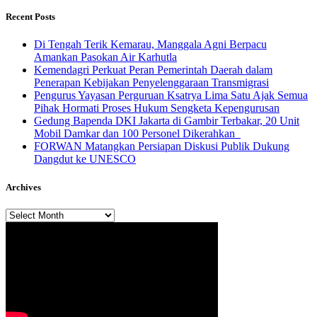
Recent Posts
​Di Tengah Terik Kemarau, Manggala Agni Berpacu
Amankan Pasokan Air Karhutla
Kemendagri Perkuat Peran Pemerintah Daerah dalam
Penerapan Kebijakan Penyelenggaraan Transmigrasi
Pengurus Yayasan Perguruan Ksatrya Lima Satu Ajak Semua
Pihak Hormati Proses Hukum Sengketa Kepengurusan
Gedung Bapenda DKI Jakarta di Gambir Terbakar, 20 Unit
Mobil Damkar dan 100 Personel Dikerahkan
FORWAN Matangkan Persiapan Diskusi Publik Dukung
Dangdut ke UNESCO
Archives
Archives