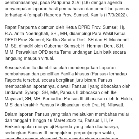
pembahasannya, pada Paripurna XLVI (46) dengan agenda
penyampaian laporan hasil pembahasan dan penelitian pansus
terhadap 4 (empat) Raperda Prov. Sumsel, Kamis (17/3/2022).
Rapat Paripurna dipimpin oleh Ketua DPRD Prov. Sumsel; Hj.
R.A. Anita Noeringhati, SH., MH, didampingi Para Wakil Ketua
DPRD Prov. Sumsel; Kartika Sandra Desi, SH dan H. Muchendi
M, SE, dihadiri oleh Gubernur Sumsel; H. Herman Deru, S.H.,
M.M, Perwakilan OPD serta Tamu undangan Lain baik secara
langsung maupun virtual.
Kesepakatan itu diambil setelah mendengarkan Laporan
pembahasan dan penelitian Panitia khusus (Pansus) terhadap
Raperda tersebut, secara bergiliran juru bicara Pansus
membacakan laporannya, diawali Pansus I yang dibacakan oleh
Lindawati Syaropi, SH, MM, Pansus II dibacakan oleh Ike
Mayasari, SH, MH, Kemudian Pansus III dibacakan oleh Ir. Holda,
M.Si dan terakhir Pansus IV dibacakan oleh Dra. Hj. Nilawati.
Dalam laporan Pansus yang telah melakukan membahas mulai
dari tanggal 1 hingga 16 Maret 2022 itu, Pansus I, II, IV
Berkesimpulan menyetuji Raperda yang telah dibahasnya,
sedangkan Pansus III mengajukan perpanjangan waktu,
kemudian secara aklamasi Para peserta sidang paripurna