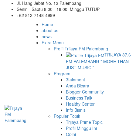
Jl. Hang Jebat No. 12 Palembang
Senin - Sabtu 8.00 - 18.00. Minggu TUTUP
+62 812-7148-4999
Home
about us
news
Extra Menu
Profil Trijaya FM Palembang
TRIJAYA 87.6
FM PALEMBANG ” MORE THAN
JUST MUSIC ”
Program
3tainment
Anda Bicara
Blogger Community
Business Talk
Healthy Center
Info Bisnis
Populer Topik
Trijaya Prime Topic
Profil Minggu Ini
Opini