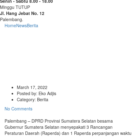
Senin - Sabtu 8.00 - 18.00
Minggu TUTUP
Jl. Hang Jebat No. 12
Palembang.
Home
News
Berita
DPRD Prov. Sumsel dan Gubernur Sepakati 3
Raperda dan 1 Raperda perpanjangan waktu Pembahasan
DPRD Prov. Sumsel dan
Gubernur Sepakati 3 Raperda
dan 1 Raperda perpanjangan
waktu Pembahasan
March 17, 2022
Posted by:
Eko Adjis
Category:
Berita
No Comments
Palembang – DPRD Provinsi Sumatera Selatan besama
Gubernur Sumatera Selatan menyepakati 3 Rancangan
Peraturan Daerah (Raperda) dan 1 Raperda perpanjangan waktu