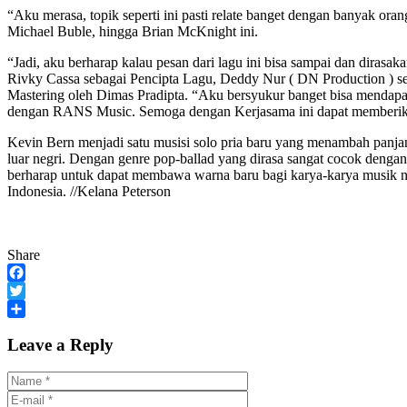
“Aku merasa, topik seperti ini pasti relate banget dengan banyak or
Michael Buble, hingga Brian McKnight ini.
“Jadi, aku berharap kalau pesan dari lagu ini bisa sampai dan dirasa
Rivky Cassa sebagai Pencipta Lagu, Deddy Nur ( DN Production ) se
Mastering oleh Dimas Pradipta. “Aku bersyukur banget bisa mendapa
dengan RANS Music. Semoga dengan Kerjasama ini dapat memberikan
Kevin Bern menjadi satu musisi solo pria baru yang menambah panjang
luar negri. Dengan genre pop-ballad yang dirasa sangat cocok denga
berharap untuk dapat membawa warna baru bagi karya-karya musik nyan
Indonesia. //Kelana Peterson
Share
Facebook
Twitter
Share
Leave a Reply