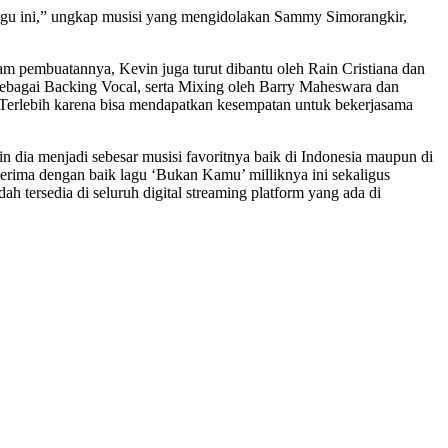
a lagu ini,” ungkap musisi yang mengidolakan Sammy Simorangkir,
lam pembuatannya, Kevin juga turut dibantu oleh Rain Cristiana dan
sebagai Backing Vocal, serta Mixing oleh Barry Maheswara dan
 Terlebih karena bisa mendapatkan kesempatan untuk bekerjasama
n dia menjadi sebesar musisi favoritnya baik di Indonesia maupun di
nerima dengan baik lagu ‘Bukan Kamu’ milliknya ini sekaligus
 tersedia di seluruh digital streaming platform yang ada di