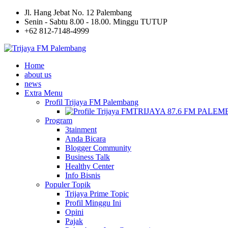
Jl. Hang Jebat No. 12 Palembang
Senin - Sabtu 8.00 - 18.00. Minggu TUTUP
+62 812-7148-4999
Home
about us
news
Extra Menu
Profil Trijaya FM Palembang
TRIJAYA 87.6 FM PALE
Program
3tainment
Anda Bicara
Blogger Community
Business Talk
Healthy Center
Info Bisnis
Populer Topik
Trijaya Prime Topic
Profil Minggu Ini
Opini
Pajak