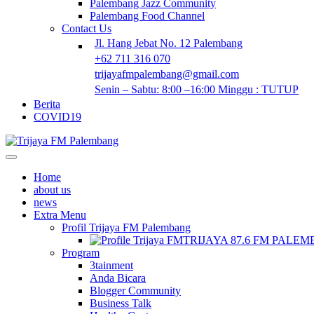
Palembang Jazz Community
Palembang Food Channel
Contact Us
Jl. Hang Jebat No. 12 Palembang
+62 711 316 070
trijayafmpalembang@gmail.com
Senin – Sabtu: 8:00 –16:00 Minggu : TUTUP
Berita
COVID19
Home
about us
news
Extra Menu
Profil Trijaya FM Palembang
TRIJAYA 87.6 FM PALE
Program
3tainment
Anda Bicara
Blogger Community
Business Talk