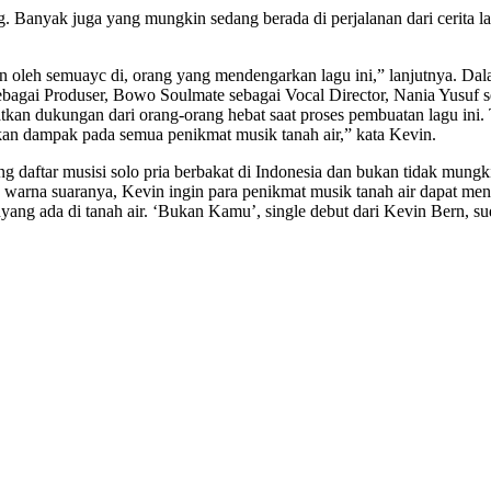
ang. Banyak juga yang mungkin sedang berada di perjalanan dari cerit
kan oleh semuayc di, orang yang mendengarkan lagu ini,” lanjutnya. Da
bagai Produser, Bowo Soulmate sebagai Vocal Director, Nania Yusuf 
tkan dukungan dari orang-orang hebat saat proses pembuatan lagu ini.
 dampak pada semua penikmat musik tanah air,” kata Kevin.
 daftar musisi solo pria berbakat di Indonesia dan bukan tidak mungki
n warna suaranya, Kevin ingin para penikmat musik tanah air dapat me
g ada di tanah air. ‘Bukan Kamu’, single debut dari Kevin Bern, sudah