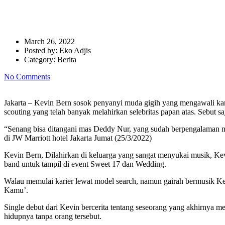
Kevin Bern dari Penyanyi Wedd
March 26, 2022
Posted by:
Eko Adjis
Category:
Berita
No Comments
Jakarta – Kevin Bern sosok penyanyi muda gigih yang mengawali ka
scouting yang telah banyak melahirkan selebritas papan atas. Sebut 
“Senang bisa ditangani mas Deddy Nur, yang sudah berpengalaman me
di JW Marriott hotel Jakarta Jumat (25/3/2022)
Kevin Bern, Dilahirkan di keluarga yang sangat menyukai musik, Ke
band untuk tampil di event Sweet 17 dan Wedding.
Walau memulai karier lewat model search, namun gairah bermusik Kev
Kamu’.
Single debut dari Kevin bercerita tentang seseorang yang akhirnya m
hidupnya tanpa orang tersebut.