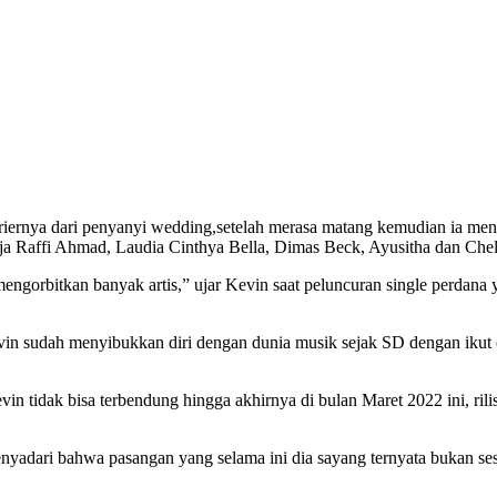
ing Menjadi Penyanyi Profesion
riernya dari penyanyi wedding,setelah merasa matang kemudian ia men
saja Raffi Ahmad, Laudia Cinthya Bella, Dimas Beck, Ayusitha dan Che
ngorbitkan banyak artis,” ujar Kevin saat peluncuran single perdan
vin sudah menyibukkan diri dengan dunia musik sejak SD dengan ikut 
in tidak bisa terbendung hingga akhirnya di bulan Maret 2022 ini, r
enyadari bahwa pasangan yang selama ini dia sayang ternyata bukan se