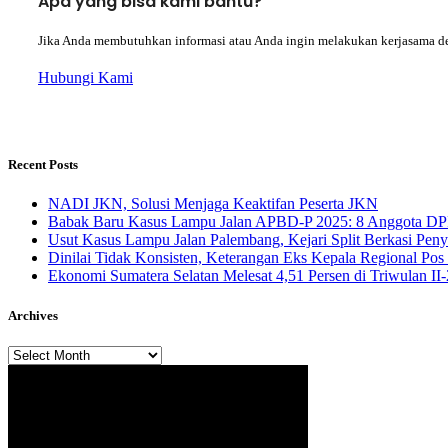
Apa yang bisa kami bantu?
Jika Anda membutuhkan informasi atau Anda ingin melakukan kerjasama d
Hubungi Kami
Recent Posts
NADI JKN, Solusi Menjaga Keaktifan Peserta JKN
Babak Baru Kasus Lampu Jalan APBD-P 2025: 8 Anggota DP
Usut Kasus Lampu Jalan Palembang, Kejari Split Berkasi Pen
Dinilai Tidak Konsisten, Keterangan Eks Kepala Regional Po
Ekonomi Sumatera Selatan Melesat 4,51 Persen di Triwulan I
Archives
Archives