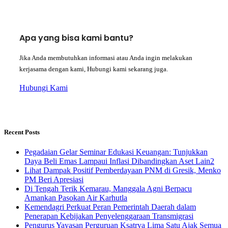
Apa yang bisa kami bantu?
Jika Anda membutuhkan informasi atau Anda ingin melakukan
kerjasama dengan kami, Hubungi kami sekarang juga.
Hubungi Kami
Recent Posts
Pegadaian Gelar Seminar Edukasi Keuangan: Tunjukkan
Daya Beli Emas Lampaui Inflasi Dibandingkan Aset Lain2
Lihat Dampak Positif Pemberdayaan PNM di Gresik, Menko
PM Beri Apresiasi
​Di Tengah Terik Kemarau, Manggala Agni Berpacu
Amankan Pasokan Air Karhutla
Kemendagri Perkuat Peran Pemerintah Daerah dalam
Penerapan Kebijakan Penyelenggaraan Transmigrasi
Pengurus Yayasan Perguruan Ksatrya Lima Satu Ajak Semua