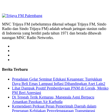
MNC Trijaya FM (sebelumnya dikenal sebagai Trijaya FM, Sindo
Radio dan Sindo Trijaya FM) adalah sebuah jaringan stasiun radio
di Indonesia yang berdiri pada tahun 1971 dan berada dibawah
naungan MNC Radio Networks.
Berita Terbaru
Pegadaian Gelar Seminar Edukasi Keuangan: Tunjukkan
Daya Beli Emas Lampaui Inflasi Dibandingkan Aset Lain2
Lihat Dampak Positif Pemberdayaan PNM di Gresik, Menko
PM Beri Apresiasi
​Di Tengah Terik Kemarau, Manggala Agni Berpacu
Amankan Pasokan Air Karhutla
Kemendagri Perkuat Peran Pemerintah Daerah dalam
Penerapan Kebijakan Penyelenggaraan Transmigrasi