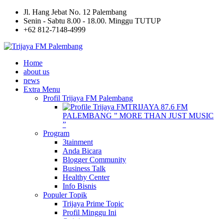
Jl. Hang Jebat No. 12 Palembang
Senin - Sabtu 8.00 - 18.00. Minggu TUTUP
+62 812-7148-4999
Home
about us
news
Extra Menu
Profil Trijaya FM Palembang
TRIJAYA 87.6 FM
PALEMBANG ” MORE THAN JUST MUSIC
”
Program
3tainment
Anda Bicara
Blogger Community
Business Talk
Healthy Center
Info Bisnis
Populer Topik
Trijaya Prime Topic
Profil Minggu Ini