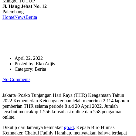
Minggu TUTUP
Jl. Hang Jebat No. 12
Palembang.
Home
News
Berita
Kemnaker Terima 2.114 Laporan THR 2022
Kemnaker Terima 2.114
Laporan THR 2022
April 22, 2022
Posted by:
Eko Adjis
Category:
Berita
No Comments
Jakarta–Posko Tunjangan Hari Raya (THR) Keagamaan Tahun
2022 Kementerian Ketenagakerjaan telah menerima 2.114 laporan
pemberian THR selama periode 8 s.d 20 April 2022. Jumlah
tersebut mencakup 1.556 konsultasi online dan 558 pengaduan
online.
Dikutip dari lamanya kemnaker
go.id
, Kepala Biro Humas
Kemnaker, Chairul Fadhly Harahap, menyatakan bahwa terdapat