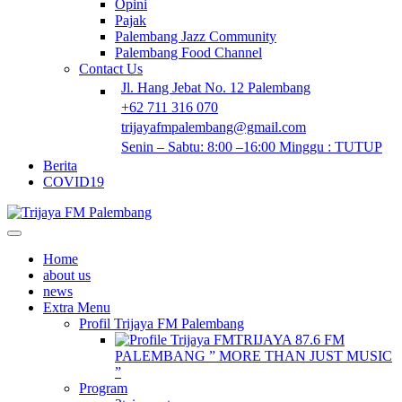
Opini
Pajak
Palembang Jazz Community
Palembang Food Channel
Contact Us
Jl. Hang Jebat No. 12 Palembang
+62 711 316 070
trijayafmpalembang@gmail.com
Senin – Sabtu: 8:00 –16:00 Minggu : TUTUP
Berita
COVID19
Home
about us
news
Extra Menu
Profil Trijaya FM Palembang
TRIJAYA 87.6 FM
PALEMBANG ” MORE THAN JUST MUSIC
”
Program