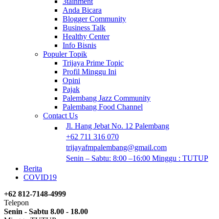
3tainment
Anda Bicara
Blogger Community
Business Talk
Healthy Center
Info Bisnis
Populer Topik
Trijaya Prime Topic
Profil Minggu Ini
Opini
Pajak
Palembang Jazz Community
Palembang Food Channel
Contact Us
Jl. Hang Jebat No. 12 Palembang
+62 711 316 070
trijayafmpalembang@gmail.com
Senin – Sabtu: 8:00 –16:00 Minggu : TUTUP
Berita
COVID19
+62 812-7148-4999
Telepon
Senin - Sabtu 8.00 - 18.00