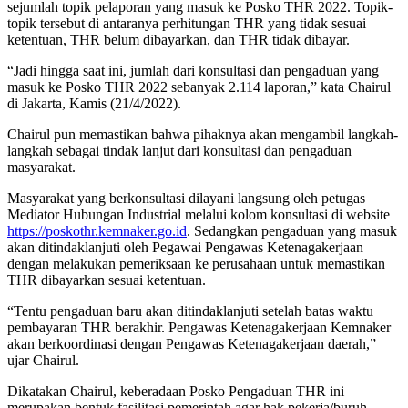
sejumlah topik pelaporan yang masuk ke Posko THR 2022. Topik-
topik tersebut di antaranya perhitungan THR yang tidak sesuai
ketentuan, THR belum dibayarkan, dan THR tidak dibayar.
“Jadi hingga saat ini, jumlah dari konsultasi dan pengaduan yang
masuk ke Posko THR 2022 sebanyak 2.114 laporan,” kata Chairul
di Jakarta, Kamis (21/4/2022).
Chairul pun memastikan bahwa pihaknya akan mengambil langkah-
langkah sebagai tindak lanjut dari konsultasi dan pengaduan
masyarakat.
Masyarakat yang berkonsultasi dilayani langsung oleh petugas
Mediator Hubungan Industrial melalui kolom konsultasi di website
https://poskothr.kemnaker.go.
id
. Sedangkan pengaduan yang masuk
akan ditindaklanjuti oleh Pegawai Pengawas Ketenagakerjaan
dengan melakukan pemeriksaan ke perusahaan untuk memastikan
THR dibayarkan sesuai ketentuan.
“Tentu pengaduan baru akan ditindaklanjuti setelah batas waktu
pembayaran THR berakhir. Pengawas Ketenagakerjaan Kemnaker
akan berkoordinasi dengan Pengawas Ketenagakerjaan daerah,”
ujar Chairul.
Dikatakan Chairul, keberadaan Posko Pengaduan THR ini
merupakan bentuk fasilitasi pemerintah agar hak pekerja/buruh