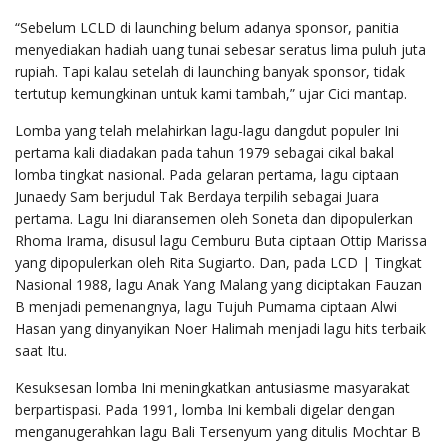
“Sebelum LCLD di launching belum adanya sponsor, panitia
menyediakan hadiah uang tunai sebesar seratus lima puluh juta
rupiah. Tapi kalau setelah di launching banyak sponsor, tidak
tertutup kemungkinan untuk kami tambah,” ujar Cici mantap.
Lomba yang telah melahirkan lagu-lagu dangdut populer Ini
pertama kali diadakan pada tahun 1979 sebagai cikal bakal
lomba tingkat nasional. Pada gelaran pertama, lagu ciptaan
Junaedy Sam berjudul Tak Berdaya terpilih sebagai Juara
pertama. Lagu Ini diaransemen oleh Soneta dan dipopulerkan
Rhoma Irama, disusul lagu Cemburu Buta ciptaan Ottip Marissa
yang dipopulerkan oleh Rita Sugiarto. Dan, pada LCD | Tingkat
Nasional 1988, lagu Anak Yang Malang yang diciptakan Fauzan
B menjadi pemenangnya, lagu Tujuh Pumama ciptaan Alwi
Hasan yang dinyanyikan Noer Halimah menjadi lagu hits terbaik
saat Itu.
Kesuksesan lomba Ini meningkatkan antusiasme masyarakat
berpartispasi. Pada 1991, lomba Ini kembali digelar dengan
menganugerahkan lagu Bali Tersenyum yang ditulis Mochtar B