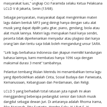
masyarakat luas,” ungkap Cici Faramida selaku Ketua Pelaksana
LCLD V di Jakarta, Senin (13/68).
Sebagai persyaratan, masyarakat dapat mengirimkan materi
lagu dalam bentuk MP3 yang diiringi hanya dengan satu alat
musik yang dapat dipilih yaitu gitar, piano, gendang, biola atau
alat musik lainnya. Materi lagu merupakan hasil karya sendiri,
peserta tidak diperkenankan menyadur atau plagiasi dari karya
orang lain dan tentu saja tidak boleh mengandung unsur SARA.
“Lirik lagu berbahasa Indonesia dan jikapun memilik! kandungan
bahasa lainnya, kami membatasi hanya 1096 saja dengan
maksimal durasi 3 menit” tambahnya.
Pelantun tembang Wulan Merindu Ini menambahkan tema lagu
yang diperbolehkan adalah Cinta, Sosial Budaya dan Pariwisata,
Kemanusiaan, Kebangsaan dan Perdamaian, dan Religi.
LCLD 5 yang berhadiah total ratusan juta rupiah Ini akan
menggandeng beberapa pedangdut senior dan tokoh musik
dangdut sebagai dewan Juri. Di antaranya adalah Rhoma Irama,
Ikke Nurjanah, Rita Sugiarto, Hendro Saky, H. Ukat S, H.