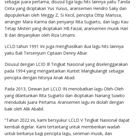
sebagai juara pertama, disusul tiga lagu hits lainnya yaitu Tanda
Cinta yang diciptakan Yus Yunus, aransemen Hendro Saky dan
dipopulerkan oleh Meggy Z, Si Kecil, pencipta Ottip Marissa,
arranger Mara Karma dan penyanyi Rita Sugiarto, dan lagu Kau
Tetap Misteri yang diciptakan HB.Faizal, aransemen musik Hari
B dan dinyanyikan oleh Riza Umami.
LCLD tahun 1991 Ini juga menghasilkan dua lagu hits lainnya
yaitu Bali Tersenyum Ciptaan Denny Albar.
Disusul dengan LCID Ill Tingkat Nasional yang diselenggarakan
pada 1994 yang mengantarkan Kuntet Mangkulangit sebagai
pencipta dengan hitsnya Anak Abad.
Pada 2013, Dewan Juri LCLD IN menobatkan lagu Oleh-Oleh
yang dilantunkan Rita Sugiarto dan diciptakan Nanang Suwito
menduduki Juara Pertama. Aransemen lagu ini diolah dengan
baik oleh Alik Ababil.
“Tahun 2022 ini, kami bersyukur LCLD V Tingkat Nasional dapat
kembali digelar. Kami tertantang untuk memberikan wadah
untuk berkarya bagi pencipta lagu, seniman musik, dan