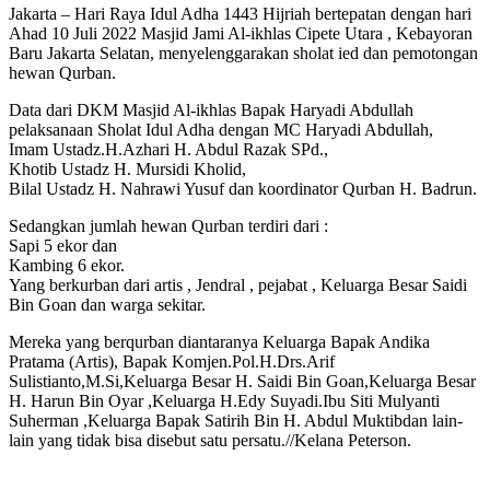
Jakarta – Hari Raya Idul Adha 1443 Hijriah bertepatan dengan hari
Ahad 10 Juli 2022 Masjid Jami Al-ikhlas Cipete Utara , Kebayoran
Baru Jakarta Selatan, menyelenggarakan sholat ied dan pemotongan
hewan Qurban.
Data dari DKM Masjid Al-ikhlas Bapak Haryadi Abdullah
pelaksanaan Sholat Idul Adha dengan MC Haryadi Abdullah,
Imam Ustadz.H.Azhari H. Abdul Razak SPd.,
Khotib Ustadz H. Mursidi Kholid,
Bilal Ustadz H. Nahrawi Yusuf dan koordinator Qurban H. Badrun.
Sedangkan jumlah hewan Qurban terdiri dari :
Sapi 5 ekor dan
Kambing 6 ekor.
Yang berkurban dari artis , Jendral , pejabat , Keluarga Besar Saidi
Bin Goan dan warga sekitar.
Mereka yang berqurban diantaranya Keluarga Bapak Andika
Pratama (Artis), Bapak Komjen.Pol.H.Drs.Arif
Sulistianto,M.Si,Keluarga Besar H. Saidi Bin Goan,Keluarga Besar
H. Harun Bin Oyar ,Keluarga H.Edy Suyadi.Ibu Siti Mulyanti
Suherman ,Keluarga Bapak Satirih Bin H. Abdul Muktibdan lain-
lain yang tidak bisa disebut satu persatu.//Kelana Peterson.