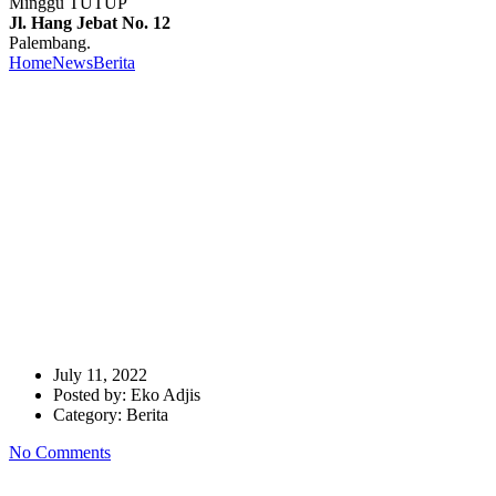
Minggu TUTUP
Jl. Hang Jebat No. 12
Palembang.
Home
News
Berita
Andika Pratama Laksanakan Pemotongan Hewan
Qurban Di Masjid Al-ikhlas Cipete Utara Kebayoran Baru Jakarta
Selatan
Andika Pratama Laksanakan
Pemotongan Hewan Qurban
Di Masjid Al-ikhlas Cipete
Utara Kebayoran Baru
Jakarta Selatan
July 11, 2022
Posted by:
Eko Adjis
Category:
Berita
No Comments