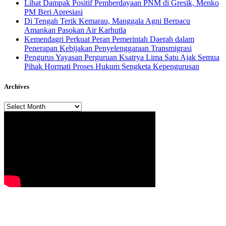
Lihat Dampak Positif Pemberdayaan PNM di Gresik, Menko
PM Beri Apresiasi
​Di Tengah Terik Kemarau, Manggala Agni Berpacu
Amankan Pasokan Air Karhutla
Kemendagri Perkuat Peran Pemerintah Daerah dalam
Penerapan Kebijakan Penyelenggaraan Transmigrasi
Pengurus Yayasan Perguruan Ksatrya Lima Satu Ajak Semua
Pihak Hormati Proses Hukum Sengketa Kepengurusan
Archives
Archives