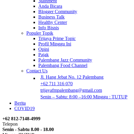
3tainment
Anda Bicara
Blogger Community
Business Talk
Healthy Center
Info Bisnis
Populer Topik
Trijaya Prime Topic
Profil Minggu Ini
Opini
Pajak
Palembang Jazz Community
Palembang Food Channel
Contact Us
Jl. Hang Jebat No. 12 Palembang
+62 711 316 070
trijayafmpalembang@gmail.com
Senin – Sabtu: 8:00 –16:00 Minggu : TUTUP
Berita
COVID19
+62 812-7148-4999
Telepon
Senin - Sabtu 8.00 - 18.00