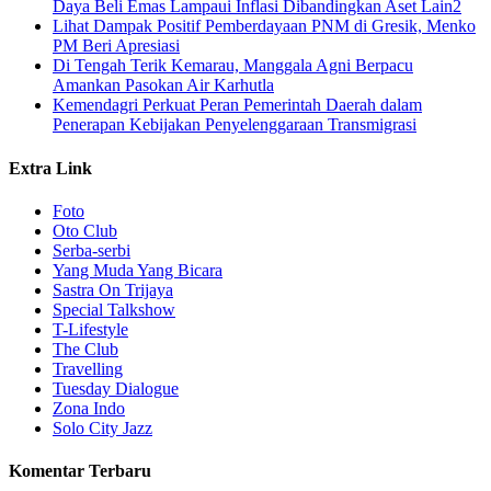
Daya Beli Emas Lampaui Inflasi Dibandingkan Aset Lain2
Lihat Dampak Positif Pemberdayaan PNM di Gresik, Menko
PM Beri Apresiasi
​Di Tengah Terik Kemarau, Manggala Agni Berpacu
Amankan Pasokan Air Karhutla
Kemendagri Perkuat Peran Pemerintah Daerah dalam
Penerapan Kebijakan Penyelenggaraan Transmigrasi
Extra Link
Foto
Oto Club
Serba-serbi
Yang Muda Yang Bicara
Sastra On Trijaya
Special Talkshow
T-Lifestyle
The Club
Travelling
Tuesday Dialogue
Zona Indo
Solo City Jazz
Komentar Terbaru