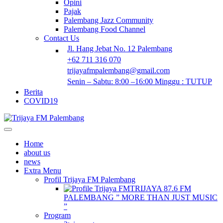
Opini
Pajak
Palembang Jazz Community
Palembang Food Channel
Contact Us
Jl. Hang Jebat No. 12 Palembang
+62 711 316 070
trijayafmpalembang@gmail.com
Senin – Sabtu: 8:00 –16:00 Minggu : TUTUP
Berita
COVID19
Home
about us
news
Extra Menu
Profil Trijaya FM Palembang
TRIJAYA 87.6 FM
PALEMBANG ” MORE THAN JUST MUSIC
”
Program