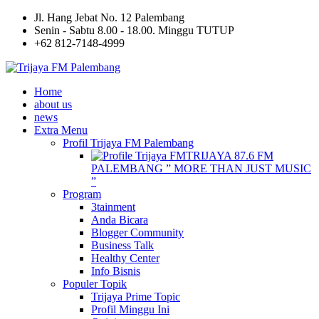
Jl. Hang Jebat No. 12 Palembang
Senin - Sabtu 8.00 - 18.00. Minggu TUTUP
+62 812-7148-4999
Home
about us
news
Extra Menu
Profil Trijaya FM Palembang
TRIJAYA 87.6 FM
PALEMBANG ” MORE THAN JUST MUSIC
”
Program
3tainment
Anda Bicara
Blogger Community
Business Talk
Healthy Center
Info Bisnis
Populer Topik
Trijaya Prime Topic
Profil Minggu Ini