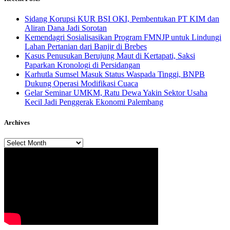
Sidang Korupsi KUR BSI OKI, Pembentukan PT KIM dan
Aliran Dana Jadi Sorotan
Kemendagri Sosialisasikan Program FMNJP untuk Lindungi
Lahan Pertanian dari Banjir di Brebes
Kasus Penusukan Berujung Maut di Kertapati, Saksi
Paparkan Kronologi di Persidangan
Karhutla Sumsel Masuk Status Waspada Tinggi, BNPB
Dukung Operasi Modifikasi Cuaca
Gelar Seminar UMKM, Ratu Dewa Yakin Sektor Usaha
Kecil Jadi Penggerak Ekonomi Palembang
Archives
Archives