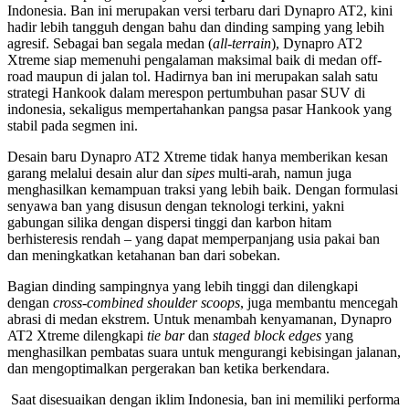
Indonesia. Ban ini merupakan versi terbaru dari Dynapro AT2, kini
hadir lebih tangguh dengan bahu dan dinding samping yang lebih
agresif. Sebagai ban segala medan (
all-terrain
), Dynapro AT2
Xtreme siap memenuhi pengalaman maksimal baik di medan off-
road maupun di jalan tol. Hadirnya ban ini merupakan salah satu
strategi Hankook dalam merespon pertumbuhan pasar SUV di
indonesia, sekaligus mempertahankan pangsa pasar Hankook yang
stabil pada segmen ini.
Desain baru Dynapro AT2 Xtreme tidak hanya memberikan kesan
garang melalui desain alur dan
sipes
multi-arah, namun juga
menghasilkan kemampuan traksi yang lebih baik. Dengan formulasi
senyawa ban yang disusun dengan teknologi terkini, yakni
gabungan silika dengan dispersi tinggi dan karbon hitam
berhisteresis rendah – yang dapat memperpanjang usia pakai ban
dan meningkatkan ketahanan ban dari sobekan.
Bagian dinding sampingnya yang lebih tinggi dan dilengkapi
dengan
cross-combined shoulder scoops
, juga membantu mencegah
abrasi di medan ekstrem. Untuk menambah kenyamanan, Dynapro
AT2 Xtreme dilengkapi
tie bar
dan
staged block edges
yang
menghasilkan pembatas suara untuk mengurangi kebisingan jalanan,
dan mengoptimalkan pergerakan ban ketika berkendara.
Saat disesuaikan dengan iklim Indonesia, ban ini memiliki performa