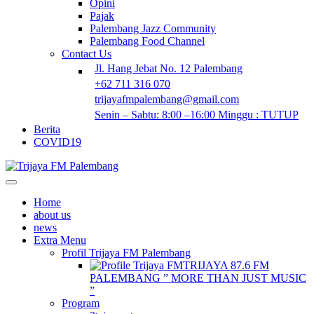
Opini
Pajak
Palembang Jazz Community
Palembang Food Channel
Contact Us
Jl. Hang Jebat No. 12 Palembang
+62 711 316 070
trijayafmpalembang@gmail.com
Senin – Sabtu: 8:00 –16:00 Minggu : TUTUP
Berita
COVID19
Home
about us
news
Extra Menu
Profil Trijaya FM Palembang
TRIJAYA 87.6 FM
PALEMBANG ” MORE THAN JUST MUSIC
”
Program