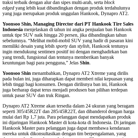
traksi terbaik dengan alur dan sipes multi-arah, serta
block
edged
yang lebih kuat dibandingkan dengan produk terdahulunya
yang juga merupakan produk unggulan Hankook, Dynapro AT2.
Yoonsoo Shin, Managing Director dari PT Hankook Tire Sales
Indonesia
menjelaskan di tahun ini angka penjualan ban Hankook
untuk tipe SUV naik hingga 20 persen, jika dibandingkan tahun
sebelumnya. “Melihat mobil-mobil SUV yang hadir di pasaran kini
memiliki desain yang lebih
sporty
dan
stylish
, Hankook tentunya
ingin mendukung sentimen positif ini dengan menghadirkan ban
yang trendi, fungsional dan tentunya memberikan banyak
keuntungan bagi para pengguna,” Jelas
Shin
.
Yoonsoo Shin
menambahkan, Dynapro AT2 Xtreme yang dirilis
pada bulan ini, juga diharapkan dapat memberi nilai kepuasan yang
lebih tinggi bagi konsumen. Dengan dirilisnya ban ini, Hankook
juga berharap dapat terus menjadi produsen ban pilihan terdepan
untuk pasar SUV dan truk Ringan.
Dynapro AT2 Xtreme akan tersedia dalam 24 ukuran yang beragam
seperti
305/45R22T dan 285/45R22T, dan dibanderol dengan harga
mulai dari Rp 1,7 juta. Para pelanggan dapat mendapatkan produk
ini dijaringan Hankook Master di kota-kota di Indonesia. Di jaringan
Hankook Master para pelanggan juga dapat membawa kendaraan
mereka untuk dikonsultasikan dengan tim berpengalaman, yang