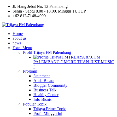
Jl. Hang Jebat No. 12 Palembang
Senin - Sabtu 8.00 - 18.00. Minggu TUTUP
+62 812-7148-4999
Home
about us
news
Extra Menu
Profil Trijaya FM Palembang
TRIJAYA 87.6 FM
PALEMBANG ” MORE THAN JUST MUSIC
”
Program
3tainment
Anda Bicara
Blogger Community
Business Talk
Healthy Center
Info Bisnis
Populer Topik
Trijaya Prime Topic
Profil Minggu Ini