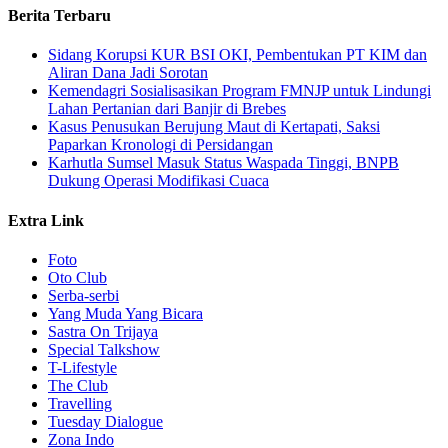
Berita Terbaru
Sidang Korupsi KUR BSI OKI, Pembentukan PT KIM dan
Aliran Dana Jadi Sorotan
Kemendagri Sosialisasikan Program FMNJP untuk Lindungi
Lahan Pertanian dari Banjir di Brebes
Kasus Penusukan Berujung Maut di Kertapati, Saksi
Paparkan Kronologi di Persidangan
Karhutla Sumsel Masuk Status Waspada Tinggi, BNPB
Dukung Operasi Modifikasi Cuaca
Extra Link
Foto
Oto Club
Serba-serbi
Yang Muda Yang Bicara
Sastra On Trijaya
Special Talkshow
T-Lifestyle
The Club
Travelling
Tuesday Dialogue
Zona Indo