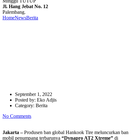
Minggu TUTUP
Jl. Hang Jebat No. 12
Palembang.
Home
News
Berita
Hankook Luncurkan Dynapro AT2 Xtreme, Ban
SUV Terbaru Dengan Kemampuan Traksi Terbaik di Medan
Ekstrem
Hankook Luncurkan Dynapro
AT2 Xtreme, Ban SUV Terbaru
Dengan Kemampuan Traksi
Terbaik di Medan Ekstrem
September 1, 2022
Posted by:
Eko Adjis
Category:
Berita
No Comments
Jakarta –
Produsen ban global Hankook Tire meluncurkan ban
mobil penumpang terbarunya
“Dynapro AT2 Xtreme”
di