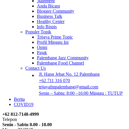
3tainment
Anda Bicara
Blogger Community
Business Talk
Healthy Center
Info Bisnis
Populer Topik
Trijaya Prime Topic
Profil Minggu Ini
Opini
Pajak
Palembang Jazz Community
Palembang Food Channel
Contact Us
Jl. Hang Jebat No. 12 Palembang
+62 711 316 070
trijayafmpalembang@gmail.com
Senin – Sabtu: 8:00 –16:00 Minggu : TUTUP
Berita
COVID19
+62 812-7148-4999
Telepon
Senin - Sabtu 8.00 - 18.00