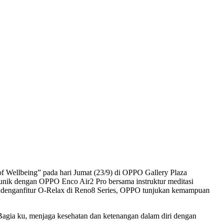
ing”
dan Kegiatan Meditasi Dalam
 Wellbeing” pada hari Jumat (23/9) di OPPO Gallery Plaza
nik dengan OPPO Enco Air2 Pro bersama instruktur meditasi
kandenganfitur O-Relax di Reno8 Series, OPPO tunjukan kemampuan
Bagia ku, menjaga kesehatan dan ketenangan dalam diri dengan