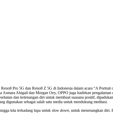
o Air2 Pro dan Kegiatan Meditasi Dalam Acara “A Portrait of Wellbe
ualitas Tinggi Enco Air2 Pro 
”
no8 Pro 5G dan Reno8 Z 5G di Indonesia dalam acara “A Portrait of
a Asmara Abigail dan Morgan Oey, OPPO juga hadirkan pengalaman u
esehatan dan ketenangan diri untuk membuat suasana positif, dipadu
 yang digunakan sebagai salah satu media untuk mendukung meditasi.
ehingga kita terkadang lupa untuk
slow down
, untuk menenangkan diri. 