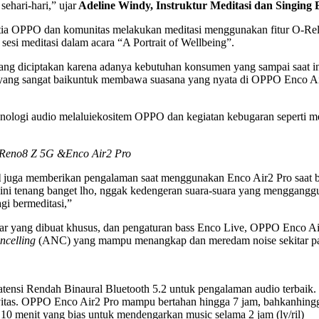
sehari-hari,” ujar
Adeline Windy, Instruktur Meditasi dan Singing 
etia OPPO dan komunitas melakukan meditasi menggunakan fitur O-Re
 sesi meditasi dalam acara “A Portrait of Wellbeing”.
ng diciptakan karena adanya kebutuhan konsumen yang sampai saat in
 yang sangat baikuntuk membawa suasana yang nyata di OPPO Enco Ai
gi audio melaluiekositem OPPO dan kegiatan kebugaran seperti medi
Reno8 Z 5G &Enco Air2 Pro
l
juga memberikan pengalaman saat menggunakan Enco Air2 Pro saat be
u ini tenang banget lho, nggak kedengeran suara-suara yang mengganggu
gi bermeditasi,”
ar yang dibuat khusus, dan pengaturan bass Enco Live, OPPO Enco Ai
ncelling
(ANC) yang mampu menangkap dan meredam noise sekitar pada
si Rendah Binaural Bluetooth 5.2 untuk pengalaman audio terbaik. Fi
ivitas. OPPO Enco Air2 Pro mampu bertahan hingga 7 jam, bahkanhingg
menit yang bias untuk mendengarkan music selama 2 jam (ly/ril)