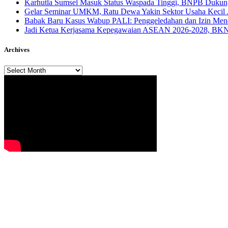
Karhutla Sumsel Masuk Status Waspada Tinggi, BNPB Dukung
Gelar Seminar UMKM, Ratu Dewa Yakin Sektor Usaha Kecil 
Babak Baru Kasus Wabup PALI: Penggeledahan dan Izin Menda
Jadi Ketua Kerjasama Kepegawaian ASEAN 2026-2028, BKN 
Archives
Archives