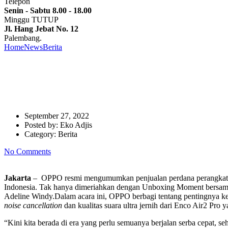
Telepon
Senin - Sabtu 8.00 - 18.00
Minggu TUTUP
Jl. Hang Jebat No. 12
Palembang.
Home
News
Berita
OPPO PadukanTeknologi Audio Kualitas Tinggi Enc
OPPO PadukanTeknologi Audio K
Acara “A Portrait of Wellbeing
September 27, 2022
Posted by:
Eko Adjis
Category:
Berita
No Comments
Jakarta
– OPPO resmi mengumumkan penjualan perdana perangkat Re
Indonesia. Tak hanya dimeriahkan dengan Unboxing Moment bersam
Adeline Windy.Dalam acara ini, OPPO berbagi tentang pentingnya k
noise cancellation
dan kualitas suara ultra jernih dari Enco Air2 Pro
“Kini kita berada di era yang perlu semuanya berjalan serba cepat, s