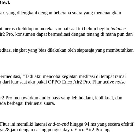
Bowl.
lax yang dilengkapi dengan beberapa suara yang menenangkan
i merasa kehidupan mereka sampai saat ini belum begitu
balance
.
r2 Pro, konsumen dapat bermeditasi dengan tenang di mana pun dan
tasi singkat yang bias dilakukan oleh siapasaja yang membutuhkan
rmeditasi, “Tadi aku mencoba kegiatan meditasi di tempat ramai
 dari luar saat aku pakai OPPO Enco Air2 Pro. Fitur active
noise
r2 Pro menawarkan audio bass yang lebihdalam, lebihkuat, dan
 berbagai frekuensi suara.
tur ini memiliki latensi
end-to-end
hingga 94 ms yang secara efektif
a 28 jam dengan casing pengisi daya. Enco Air2 Pro juga