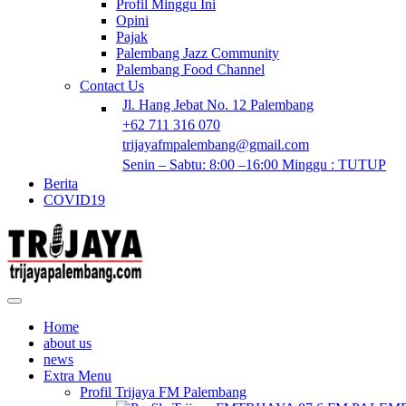
Profil Minggu Ini
Opini
Pajak
Palembang Jazz Community
Palembang Food Channel
Contact Us
Jl. Hang Jebat No. 12 Palembang
+62 711 316 070
trijayafmpalembang@gmail.com
Senin – Sabtu: 8:00 –16:00 Minggu : TUTUP
Berita
COVID19
Home
about us
news
Extra Menu
Profil Trijaya FM Palembang