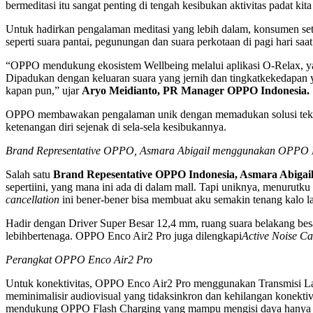
bermeditasi itu sangat penting di tengah kesibukan aktivitas padat kita 
Untuk hadirkan pengalaman meditasi yang lebih dalam, konsumen s
seperti suara pantai, pegunungan dan suara perkotaan di pagi hari saat
“OPPO mendukung ekosistem Wellbeing melalui aplikasi O-Relax, ya
Dipadukan dengan keluaran suara yang jernih dan tingkatkekedapan
kapan pun,” ujar
Aryo Meidianto, PR Manager OPPO Indonesia.
OPPO membawakan pengalaman unik dengan memadukan solusi teknolo
ketenangan diri sejenak di sela-sela kesibukannya.
Brand Representative OPPO, Asmara Abigail menggunakan OPPO 
Salah satu
Brand Repesentative OPPO Indonesia, Asmara Abigai
sepertiini, yang mana ini ada di dalam mall. Tapi uniknya, menurutk
cancellation
ini bener-bener bisa membuat aku semakin tenang kalo la
Hadir dengan Driver Super Besar 12,4 mm, ruang suara belakang bes
lebihbertenaga. OPPO Enco Air2 Pro juga dilengkapi
Active Noise Ca
Perangkat OPPO Enco Air2 Pro
Untuk konektivitas, OPPO Enco Air2 Pro menggunakan Transmisi Laten
meminimalisir audiovisual yang tidaksinkron dan kehilangan konekt
mendukung OPPO Flash Charging yang mampu mengisi daya hanya 10 