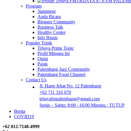
TRIJAYA 87.6 FM PALE
Program
3tainment
Anda Bicara
Blogger Community
Business Talk
Healthy Center
Info Bisnis
Populer Topik
Trijaya Prime Topic
Profil Minggu Ini
Opini
Pajak
Palembang Jazz Community
Palembang Food Channel
Contact Us
Jl. Hang Jebat No. 12 Palembang
+62 711 316 070
trijayafmpalembang@gmail.com
Senin – Sabtu: 8:00 –16:00 Minggu : TUTUP
Berita
COVID19
+62 812-7148-4999