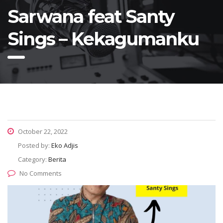
Sarwana feat Santy
Sings – Kekagumanku
October 22, 2022
Posted by:
Eko Adjis
Category:
Berita
No Comments