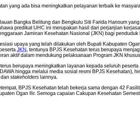
tan yang ada bisa meningkatkan pelayanan terbaik ke masyarak
lauan Bangka Belitung dan Bengkulu Siti Farida Hanoum yang d
awa predikat UHC ini merupakan hasil dari perjanjian kerjas
ggaraan Jaminan Kesehatan Nasional (JKN) bagi penduduk K
esiasi upaya yang telah dilakukan oleh Bupati Kabupaten Oga
peserta
JKN
, tentunya BPJS Kesehatan terus berupaya menjag
rperan aktif dalam mendukung pelaksanaan Program JKN khususn
erus berupaya meningkatkan layanan kepada seluruh peserta J
AWA hingga melalui media sosial resmi BPJS Kesehatan), hin
, dan
stakeholders
lainnya.
tempat, BPJS Kesehatan telah bekerja sama dengan 42 Fasilit
upaten Ogan Ilir. Semoga capaian Cakupan Kesehatan Semesta