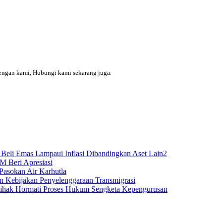
engan kami, Hubungi kami sekarang juga.
Beli Emas Lampaui Inflasi Dibandingkan Aset Lain2
M Beri Apresiasi
Pasokan Air Karhutla
n Kebijakan Penyelenggaraan Transmigrasi
Pihak Hormati Proses Hukum Sengketa Kepengurusan