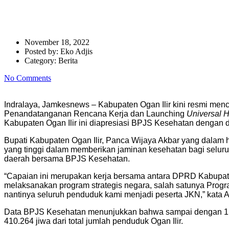
Sebanyak 95,60 % Penduduk Ka
November 18, 2022
Posted by:
Eko Adjis
Category:
Berita
No Comments
Indralaya, Jamkesnews – Kabupaten Ogan Ilir kini resmi men
Penandatanganan Rencana Kerja dan Launching
Universal 
Kabupaten Ogan Ilir ini diapresiasi BPJS Kesehatan dengan
Bupati Kabupaten Ogan Ilir, Panca Wijaya Akbar yang dalam 
yang tinggi dalam memberikan jaminan kesehatan bagi selu
daerah bersama BPJS Kesehatan.
“Capaian ini merupakan kerja bersama antara DPRD Kabupate
melaksanakan program strategis negara, salah satunya Pro
nantinya seluruh penduduk kami menjadi peserta JKN,” kata 
Data BPJS Kesehatan menunjukkan bahwa sampai dengan 1
410.264 jiwa dari total jumlah penduduk Ogan Ilir.