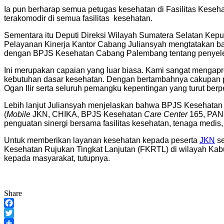
Ia pun berharap semua petugas kesehatan di Fasilitas Keseha
terakomodir di semua fasilitas kesehatan.
Sementara itu Deputi Direksi Wilayah Sumatera Selatan Kepu
Pelayanan Kinerja Kantor Cabang Juliansyah mengtatakan bah
dengan BPJS Kesehatan Cabang Palembang tentang penyelen
Ini merupakan capaian yang luar biasa. Kami sangat mengapr
kebutuhan dasar kesehatan. Dengan bertambahnya cakupan 
Ogan Ilir serta seluruh pemangku kepentingan yang turut be
Lebih lanjut Juliansyah menjelaskan bahwa BPJS Kesehatan t
(
Mobile
JKN, CHIKA, BPJS Kesehatan
Care Center
165, PAND
penguatan sinergi bersama fasilitas kesehatan, tenaga medis
Untuk memberikan layanan kesehatan kepada peserta
JKN
se
Kesehatan Rujukan Tingkat Lanjutan (FKRTL) di wilayah Kab
kepada masyarakat, tutupnya.
Share
Facebook
Twitter