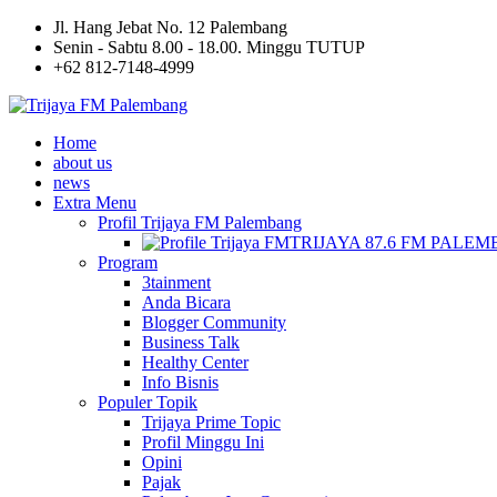
Jl. Hang Jebat No. 12 Palembang
Senin - Sabtu 8.00 - 18.00. Minggu TUTUP
+62 812-7148-4999
Home
about us
news
Extra Menu
Profil Trijaya FM Palembang
TRIJAYA 87.6 FM PALE
Program
3tainment
Anda Bicara
Blogger Community
Business Talk
Healthy Center
Info Bisnis
Populer Topik
Trijaya Prime Topic
Profil Minggu Ini
Opini
Pajak