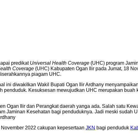
bupaten Ogan Ilir Terlindungi
capai predikat
Universal Health Coverage
(UHC) program Jamina
Health Coverage
(UHC) Kabupaten Ogan Ilir pada Jumat, 18 No
 diserahkannya piagam UHC.
hal ini diwakilkan Wakil Bupati Ogan Ilir Ardhany menyampaik
ruh penduduk. Kesuksesan mewujudkan UHC merupakan buah ker
n Ogan Ilir dan Perangkat daerah yanga ada. Salah satu Kew
gram Jaminan Kesehatan bagi penduduknya. Jadi meski sudah 
Ardhany
 November 2022 cakupan kepesertaan
JKN
bagi penduduk
Kab