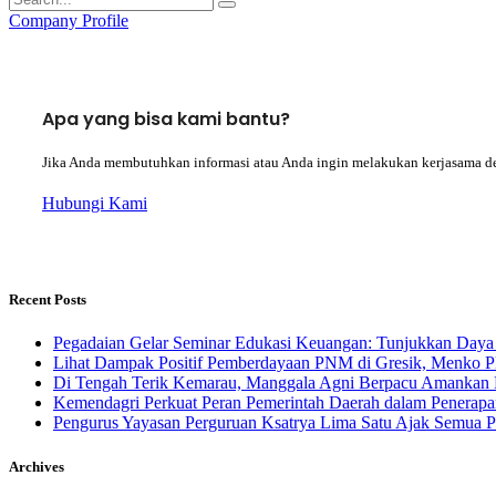
Company Profile
Apa yang bisa kami bantu?
Jika Anda membutuhkan informasi atau Anda ingin melakukan kerjasama d
Hubungi Kami
Recent Posts
Pegadaian Gelar Seminar Edukasi Keuangan: Tunjukkan Daya 
Lihat Dampak Positif Pemberdayaan PNM di Gresik, Menko P
​Di Tengah Terik Kemarau, Manggala Agni Berpacu Amankan 
Kemendagri Perkuat Peran Pemerintah Daerah dalam Penerapa
Pengurus Yayasan Perguruan Ksatrya Lima Satu Ajak Semua 
Archives