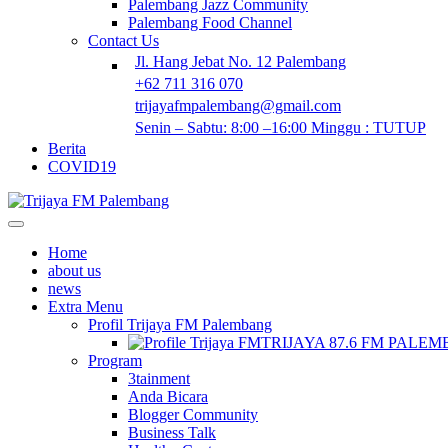
Palembang Jazz Community
Palembang Food Channel
Contact Us
Jl. Hang Jebat No. 12 Palembang
+62 711 316 070
trijayafmpalembang@gmail.com
Senin – Sabtu: 8:00 –16:00 Minggu : TUTUP
Berita
COVID19
Home
about us
news
Extra Menu
Profil Trijaya FM Palembang
TRIJAYA 87.6 FM PALE
Program
3tainment
Anda Bicara
Blogger Community
Business Talk