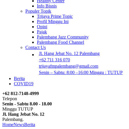
Healthy Center
Info Bisnis
Populer Topik
Trijaya Prime Topic
Profil Minggu Ini
Opini
Pajak
Palembang Jazz Community
Palembang Food Channel
Contact Us
Jl. Hang Jebat No. 12 Palembang
+62 711 316 070
trijayafmpalembang@gmail.com
Senin – Sabtu: 8:00 –16:00 Minggu : TUTUP
Berita
COVID19
+62 812-7148-4999
Telepon
Senin - Sabtu 8.00 - 18.00
Minggu TUTUP
Jl. Hang Jebat No. 12
Palembang.
Home
News
Berita
Sebanyak 95,60 % Penduduk Kabupaten Ogan Ilir