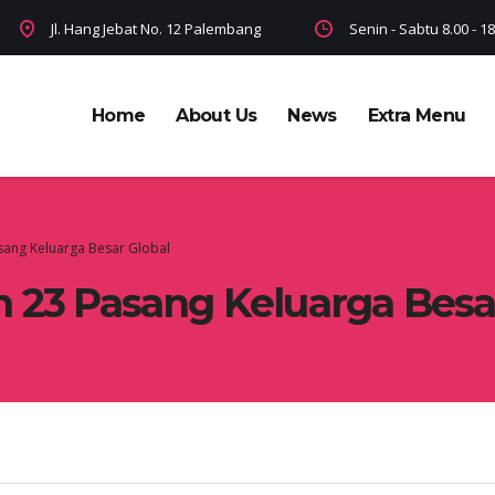
Jl. Hang Jebat No. 12 Palembang
Senin - Sabtu 8.00 - 
Home
About Us
News
Extra Menu
sang Keluarga Besar Global
 23 Pasang Keluarga Besa