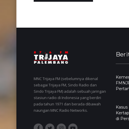
Beri
Kemend
MNC Trijaya FM (sebelumnya dikenal
FMNJP
sebagai Trijaya FM, Sindo Radio dan
Pertan
Sindo Trijaya FM) adalah sebuah jaringan
stasiun radio di Indonesia yang berdiri
pada tahun 1971 dan berada dibawah
Kasus
naungan MNC Radio Networks.
Kertap
di Per