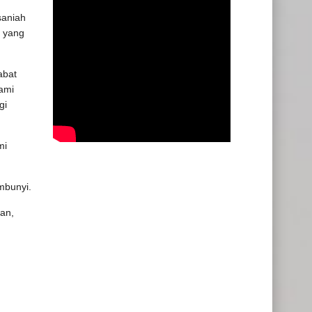
saniah
n yang
abat
gami
gi
mi
mbunyi.
nan,