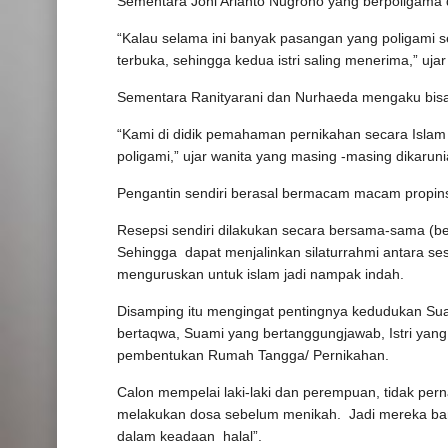
Sementara Joni Arianto Nugroho yang berpoligama de
“Kalau selama ini banyak pasangan yang poligami s
terbuka, sehingga kedua istri saling menerima,” ujar
Sementara Ranityarani dan Nurhaeda mengaku bisa 
“Kami di didik pemahaman pernikahan secara Islam
poligami,” ujar wanita yang masing -masing dikaruni
Pengantin sendiri berasal bermacam macam propins
Resepsi sendiri dilakukan secara bersama-sama (be
Sehingga dapat menjalinkan silaturrahmi antara s
menguruskan untuk islam jadi nampak indah.
Disamping itu mengingat pentingnya kedudukan Suam
bertaqwa, Suami yang bertanggungjawab, Istri yan
pembentukan Rumah Tangga/ Pernikahan.
Calon mempelai laki-laki dan perempuan, tidak per
melakukan dosa sebelum menikah. Jadi mereka baru
dalam keadaan halal”.