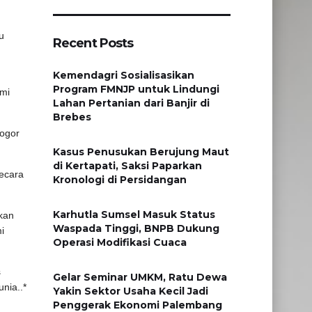
u
Recent Posts
Kemendagri Sosialisasikan
Program FMNJP untuk Lindungi
ami
Lahan Pertanian dari Banjir di
Brebes
Bogor
Kasus Penusukan Berujung Maut
di Kertapati, Saksi Paparkan
ecara
Kronologi di Persidangan
Karhutla Sumsel Masuk Status
kan
Waspada Tinggi, BNPB Dukung
i
Operasi Modifikasi Cuaca
s
Gelar Seminar UMKM, Ratu Dewa
nia..*
Yakin Sektor Usaha Kecil Jadi
Penggerak Ekonomi Palembang