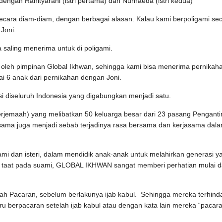
ngan Ranityarani (istri pertama) dan Nurhaeda (istri kedua)
ecara diam-diam, dengan berbagai alasan. Kalau kami berpoligami se
 Joni.
saling menerima untuk di poligami.
 oleh pimpinan Global Ikhwan, sehingga kami bisa menerima pernikah
ai 6 anak dari pernikahan dengan Joni.
i diseluruh Indonesia yang digabungkan menjadi satu.
rjemaah) yang melibatkan 50 keluarga besar dari 23 pasang Penganti
esama juga menjadi sebab terjadinya rasa bersama dan kerjasama dal
i dan isteri, dalam mendidik anak-anak untuk melahirkan generasi y
g taat pada suami, GLOBAL IKHWAN sangat memberi perhatian mulai d
nah Pacaran, sebelum berlakunya ijab kabul. Sehingga mereka terhinda
 berpacaran setelah ijab kabul atau dengan kata lain mereka “pacar