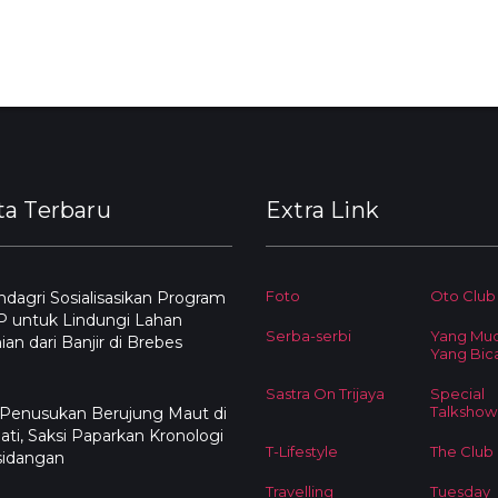
ta Terbaru
Extra Link
Foto
Oto Club
agri Sosialisasikan Program
 untuk Lindungi Lahan
Serba-serbi
Yang Mu
ian dari Banjir di Brebes
Yang Bic
Sastra On Trijaya
Special
Talkshow
 Penusukan Berujung Maut di
ati, Saksi Paparkan Kronologi
T-Lifestyle
The Club
sidangan
Travelling
Tuesday