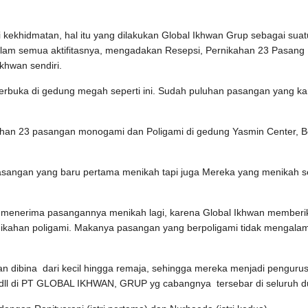
kekhidmatan, hal itu yang dilakukan Global Ikhwan Grup sebagai suat
alam semua aktifitasnya, mengadakan Resepsi, Pernikahan 23 Pasang
khwan sendiri.
 terbuka di gedung megah seperti ini. Sudah puluhan pasangan yang k
kahan 23 pasangan monogami dan Poligami di gedung Yasmin Center, 
asangan yang baru pertama menikah tapi juga Mereka yang menikah s
g menerima pasangannya menikah lagi, karena Global Ikhwan memberi
ikahan poligami. Makanya pasangan yang berpoligami tidak mengalam
n dibina dari kecil hingga remaja, sehingga mereka menjadi penguru
 dll di PT GLOBAL IKHWAN, GRUP yg cabangnya tersebar di seluruh du