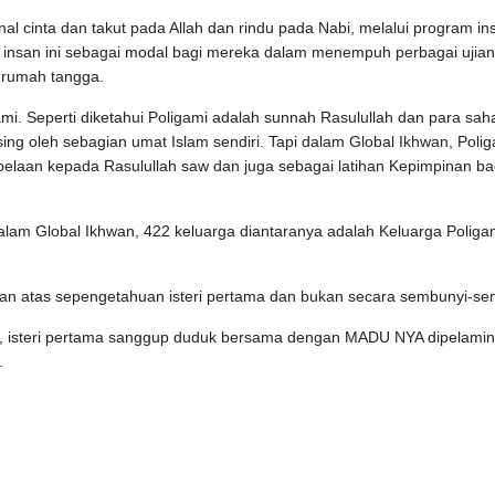
l cinta dan takut pada Allah dan rindu pada Nabi, melalui program in
 insan ini sebagai modal bagi mereka dalam menempuh perbagai ujia
erumah tangga.
ami. Seperti diketahui Poligami adalah sunnah Rasulullah dan para sah
ng oleh sebagian umat Islam sendiri. Tapi dalam Global Ikhwan, Poli
laan kepada Rasulullah saw dan juga sebagai latihan Kepimpinan ba
alam Global Ikhwan, 422 keluarga diantaranya adalah Keluarga Poliga
an atas sepengetahuan isteri pertama dan bukan secara sembunyi-se
 ini, isteri pertama sanggup duduk bersama dengan MADU NYA dipelami
.