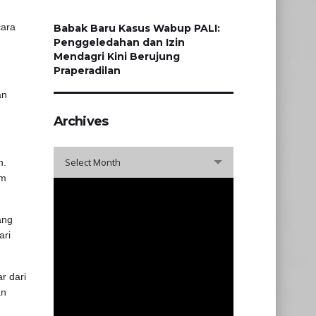
cara
Babak Baru Kasus Wabup PALI:
Penggeledahan dan Izin
Mendagri Kini Berujung
Praperadilan
an
Archives
Archives
Select Month
n.
am
ang
ari
r dari
an