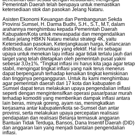
Pemerintah Daerah telah berupaya untuk memastikan
ketersediaan stok dan pasokan Jelang Nataru.
Asisten Ekonomi Keuangan dan Pembangunan Sekda
Provinsi Sumsel, H. Darma Budhi, S.H., S.T., M.T, dalam
arahannya menghimbau kepada Pemerintah Daerah
Kabupaten/Kota untuk mewaspadai dan mengendalikan
inflasi jelang HBKN Nataru melalui strategi 4K, yaitu
Ketersediaan pasokan, Keterjangkauan harga, Kelancaran
distribusi, dan Komunikasi yang efektif. Hal ini sebagai
upaya untuk menekan laju inflasi agar tidak terlalu jauh dari
target yang telah ditetapkan oleh pemerintah pusat yakni
sebesar 3,0±1%. “Tingkat inflasi ini harus kita jaga agar tetap
stabil, mengingat tingkat inflasi yang naik terus menerus
dapat berpengaruh terhadap kenaikan tingkat kemiskinan
dan tingginya pengangguran. Untuk itu kami menghimbau
agar pemerintah daerah dari 17 kota dan kabupaten di
Sumsel dapat terus melakukan upaya pengendalian inflasi
seperti dengan mengintensifkan operasi pasar/pasar murah
terhadap komoditi yang memberikan dampak inflasi antara
lain beras, minyak goreng, ayam ras, meningkatkan
kerjasama antar kabupaten/kota se-Sumsel dan antar
provinsi, serta melakukan upaya percepatan realisasi
pendapatan dan realisasi Belanja termasuk anggaran
Bantuan Tidak Terduga, Bansos, Dana Insentif Daerah (DID)
dan anggaran lain yang menjadi bantalan pengendalian
inflasi.