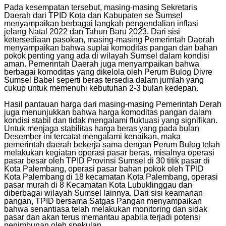
Pada kesempatan tersebut, masing-masing Sekretaris
Daerah dari TPID Kota dan Kabupaten se Sumsel
menyampaikan berbagai langkah pengendalian inflasi
jelang Natal 2022 dan Tahun Baru 2023. Dari sisi
ketersediaan pasokan, masing-masing Pemerintah Daerah
menyampaikan bahwa suplai komoditas pangan dan bahan
pokok penting yang ada di wilayah Sumsel dalam kondisi
aman. Pemerintah Daerah juga menyampaikan bahwa
berbagai komoditas yang dikelola oleh Perum Bulog Divre
Sumsel Babel seperti beras tersedia dalam jumlah yang
cukup untuk memenuhi kebutuhan 2-3 bulan kedepan.
Hasil pantauan harga dari masing-masing Pemerintah Derah
juga menunjukkan bahwa harga komoditas pangan dalam
kondisi stabil dan tidak mengalami fluktuasi yang signifikan.
Untuk menjaga stabilitas harga beras yang pada bulan
Desember ini tercatat mengalami kenaikan, maka
pemerintah daerah bekerja sama dengan Perum Bulog telah
melakukan kegiatan operasi pasar beras, misalnya operasi
pasar besar oleh TPID Provinsi Sumsel di 30 titik pasar di
Kota Palembang, operasi pasar bahan pokok oleh TPID
Kota Palembang di 18 kecamatan Kota Palembang, operasi
pasar murah di 8 Kecamatan Kota Lubuklinggau dan
diberbagai wilayah Sumsel lainnya. Dari sisi keamanan
pangan, TPID bersama Satgas Pangan menyampaikan
bahwa senantiasa telah melakukan monitoring dan sidak
pasar dan akan terus memantau apabila terjadi potensi
penimbunan oleh spekulan.