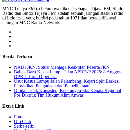
MNC Trijaya FM (sebelumnya dikenal sebagai Trijaya FM, Sindo
Radio dan Sindo Trijaya FM) adalah sebuah jaringan stasiun radio
di Indonesia yang berdiri pada tahun 1971 dan berada dibawah
naungan MNC Radio Networks.
Berita Terbaru
NADI JKN, Solusi Menjaga Keaktifan Peserta JKN
Babak Baru Kasus Lampu Jalan APBD-P 2025: 8 Anggota
DPRD Turut Diperiksa
Usut Kasus Lampu Jalan Palembang, Kejari Split Berkasi
Penyidikan Pengadaan dan Pemeliharaan
Dinilai Tidak Konsisten, Keterangan Eks Kepala Regional
Pos Dikritik Tim Hukum Alim Anwar
Extra Link
Foto
Oto Club
Serba-serbi