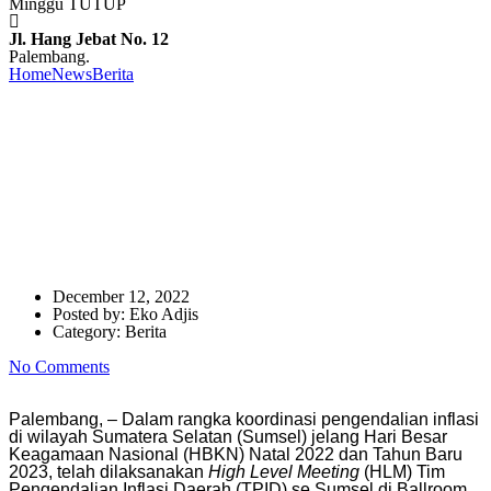
Minggu TUTUP
Jl. Hang Jebat No. 12
Palembang.
Home
News
Berita
TPID se Sumsel Bersinergi Kendalikan Inflasi
Jelang HBKN Natal 2022 dan Tahun Baru 2023
TPID se Sumsel Bersinergi
Kendalikan Inflasi Jelang
HBKN Natal 2022 dan Tahun
Baru 2023
December 12, 2022
Posted by:
Eko Adjis
Category:
Berita
No Comments
Palembang, – Dalam rangka koordinasi pengendalian inflasi
di wilayah Sumatera Selatan (Sumsel) jelang Hari Besar
Keagamaan Nasional (HBKN) Natal 2022 dan Tahun Baru
2023, telah dilaksanakan
High Level Meeting
(HLM) Tim
Pengendalian Inflasi Daerah (TPID) se Sumsel di Ballroom