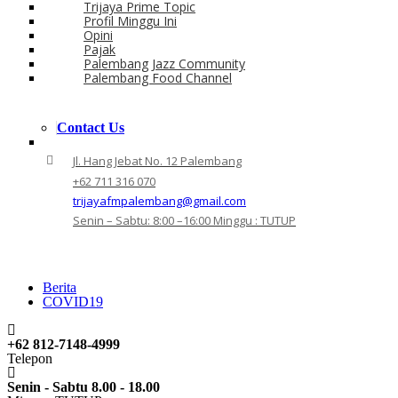
Trijaya Prime Topic
Profil Minggu Ini
Opini
Pajak
Palembang Jazz Community
Palembang Food Channel
Contact Us
Jl. Hang Jebat No. 12 Palembang
+62 711 316 070
trijayafmpalembang@gmail.com
Senin – Sabtu: 8:00 –16:00 Minggu : TUTUP
Berita
COVID19
+62 812-7148-4999
Telepon
Senin - Sabtu 8.00 - 18.00