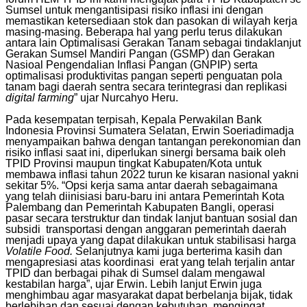
Sumsel untuk mengantisipasi risiko inflasi ini dengan
memastikan ketersediaan stok dan pasokan di wilayah kerja
masing-masing. Beberapa hal yang perlu terus dilakukan
antara lain Optimalisasi Gerakan Tanam sebagai tindaklanjut
Gerakan Sumsel Mandiri Pangan (GSMP) dan Gerakan
Nasioal Pengendalian Inflasi Pangan (GNPIP) serta
optimalisasi produktivitas pangan seperti penguatan pola
tanam bagi daerah sentra secara terintegrasi dan replikasi
digital farming
” ujar Nurcahyo Heru.
Pada kesempatan terpisah, Kepala Perwakilan Bank
Indonesia Provinsi Sumatera Selatan, Erwin Soeriadimadja
menyampaikan bahwa dengan tantangan perekonomian dan
risiko inflasi saat ini, diperlukan sinergi bersama baik oleh
TPID Provinsi maupun tingkat Kabupaten/Kota untuk
membawa inflasi tahun 2022 turun ke kisaran nasional yakni
sekitar 5%. “Opsi kerja sama antar daerah sebagaimana
yang telah diinisiasi baru-baru ini antara Pemerintah Kota
Palembang dan Pemerintah Kabupaten Bangli, operasi
pasar secara terstruktur dan tindak lanjut bantuan sosial dan
subsidi transportasi dengan anggaran pemerintah daerah
menjadi upaya yang dapat dilakukan untuk stabilisasi harga
Volatile Food.
Selanjutnya kami juga berterima kasih dan
mengapresiasi atas koordinasi erat yang telah terjalin antar
TPID dan berbagai pihak di Sumsel dalam mengawal
kestabilan harga”, ujar Erwin. Lebih lanjut Erwin juga
menghimbau agar masyarakat dapat berbelanja bijak, tidak
berlebihan dan sesuai dengan kebutuhan, mengingat