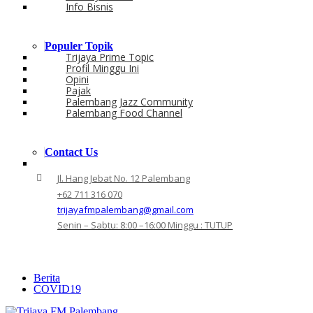
Info Bisnis
Populer Topik
Trijaya Prime Topic
Profil Minggu Ini
Opini
Pajak
Palembang Jazz Community
Palembang Food Channel
Contact Us
Jl. Hang Jebat No. 12 Palembang
+62 711 316 070
trijayafmpalembang@gmail.com
Senin – Sabtu: 8:00 –16:00 Minggu : TUTUP
Berita
COVID19