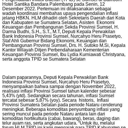
Hotel Santika Bandara Palembang pada Senin, 12
Desember 2022. Pertemuan ini dilaksanakan sebagai
wadah koordinasi membahas upaya pengendalian inflasi
jelang HBKN. HLM dihadiri oleh Sekretaris Daerah dari Kota
dan Kabupaten se Sumatera Selatan, Asisten Ekonomi
Keuangan dan Pembangunan Sekda Provinsi Sumsel, H.
Darma Budhi, S.H., S.T., M.T, Deputi Kepala Perwakilan
Bank Indonesia Provinsi Sumsel, Nurcahyo Heru Prasetyo,
Staf Ahli Gubernur Bidang Ekonomi, Keuangan dan
Pembangunan Provinsi Sumsel, Drs. H. Sutoko M.Si, Kepala
Kantor Wilayah Ditjen Perbendaharaan Kementerian
Keuangan Provinsi Sumsel, Ibu Lydia Kurniawati Christyana,
serta anggota TPID se Sumatera Selatan
Dalam paparannya, Deputi Kepala Perwakilan Bank
Indonesia Provinsi Sumsel, Nurcahyo Heru Prasetyo,
menyampaikan bahwa sampai dengan November 2022,
realisasi inflasi Provinsi Sumsel tahun kalender sebesar
5,43% (ytd). Sedangkan secara tahunan, inflasi Sumsel
tercatat sebesar 5,87% (yoy). Secara historis, Inflasi
Provinsi Sumatera Selatan pada periode Nataru cenderung
meningkat. Beberapa komoditas penyumbang inflasi yang
sering muncul pada periode Nataru antara lain dari
komoditas hortikultura (cabai, bawang), beras, daging dan
telur ayam ras, serta angkutan udara. “Untuk itu, melalui
forum HLM TPID ini kami mengajak para TPID Kabupaten se