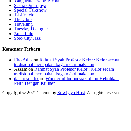
Yang Muda Yang Bicara
Sastra On Trijaya
Special Talkshow
T-Lifestyle
The Club
Travelling
Tuesday Dialogue
Zona Indo
Solo City Jazz
Komentar Terbaru
Eko Adjis
on
Rahmat Syah Profesor Kelor : Kelor secara
tradisional merupakan bagian dari makanan
Azzam
on
Rahmat Syah Profesor Kelor : Kelor secara
tradisional merupakan bagian dari makanan
data result hk
on
Wonderful Indonesia Giliran Hebohkan
Perth Dengan Kuliner
Copyright © 2021 Theme by
Sriwijaya Host
. All rights reserved