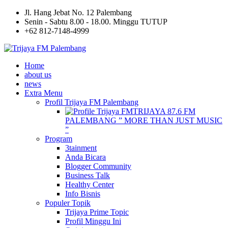
Jl. Hang Jebat No. 12 Palembang
Senin - Sabtu 8.00 - 18.00. Minggu TUTUP
+62 812-7148-4999
Home
about us
news
Extra Menu
Profil Trijaya FM Palembang
TRIJAYA 87.6 FM
PALEMBANG ” MORE THAN JUST MUSIC
”
Program
3tainment
Anda Bicara
Blogger Community
Business Talk
Healthy Center
Info Bisnis
Populer Topik
Trijaya Prime Topic
Profil Minggu Ini