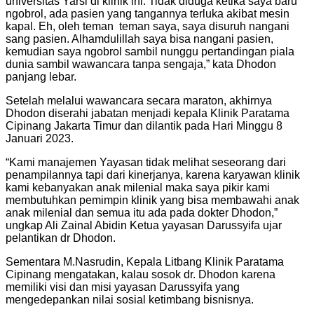
universitas Yarsi di klinik ini. Tidak diduga ketika saya baru
ngobrol, ada pasien yang tangannya terluka akibat mesin
kapal. Eh, oleh teman teman saya, saya disuruh nangani
sang pasien. Alhamdulillah saya bisa nangani pasien,
kemudian saya ngobrol sambil nunggu pertandingan piala
dunia sambil wawancara tanpa sengaja,” kata Dhodon
panjang lebar.
Setelah melalui wawancara secara maraton, akhirnya
Dhodon diserahi jabatan menjadi kepala Klinik Paratama
Cipinang Jakarta Timur dan dilantik pada Hari Minggu 8
Januari 2023.
“Kami manajemen Yayasan tidak melihat seseorang dari
penampilannya tapi dari kinerjanya, karena karyawan klinik
kami kebanyakan anak milenial maka saya pikir kami
membutuhkan pemimpin klinik yang bisa membawahi anak
anak milenial dan semua itu ada pada dokter Dhodon,”
ungkap Ali Zainal Abidin Ketua yayasan Darussyifa ujar
pelantikan dr Dhodon.
Sementara M.Nasrudin,
Kepala Litbang Klinik Paratama
Cipinang mengatakan, kalau sosok dr. Dhodon karena
memiliki visi dan misi yayasan Darussyifa yang
mengedepankan nilai sosial ketimbang bisnisnya.