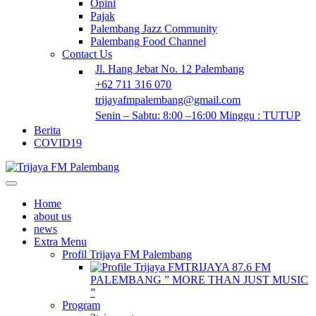
Opini
Pajak
Palembang Jazz Community
Palembang Food Channel
Contact Us
Jl. Hang Jebat No. 12 Palembang
+62 711 316 070
trijayafmpalembang@gmail.com
Senin – Sabtu: 8:00 –16:00 Minggu : TUTUP
Berita
COVID19
Home
about us
news
Extra Menu
Profil Trijaya FM Palembang
TRIJAYA 87.6 FM
PALEMBANG ” MORE THAN JUST MUSIC
”
Program