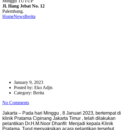
Minggu TUTUP
Jl. Hang Jebat No. 12
Palembang.
Home
News
Berita
Pelantikan Dr.H.M.Noor Dhanfit Menjadi kepala
Klinik Pratama Cipinang Jakarta Timur
Pelantikan Dr.H.M.Noor
Dhanfit Menjadi kepala Klinik
Pratama Cipinang Jakarta
Timur
January 9, 2023
Posted by:
Eko Adjis
Category:
Berita
No Comments
Jakarta – Pada hari Minggu , 8 Januari 2023, bertempat di
klinik Pratama Cipinang Jakarta Timur , telah dilakukan
pelantikan Dr.H.M.Noor Dhanfit Menjadi kepala Klinik
Pratama. Turut menyaksikan acara pelantikan tersebut