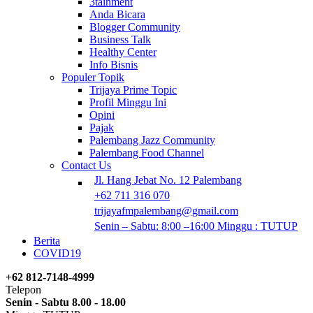
3tainment
Anda Bicara
Blogger Community
Business Talk
Healthy Center
Info Bisnis
Populer Topik
Trijaya Prime Topic
Profil Minggu Ini
Opini
Pajak
Palembang Jazz Community
Palembang Food Channel
Contact Us
Jl. Hang Jebat No. 12 Palembang
+62 711 316 070
trijayafmpalembang@gmail.com
Senin – Sabtu: 8:00 –16:00 Minggu : TUTUP
Berita
COVID19
+62 812-7148-4999
Telepon
Senin - Sabtu 8.00 - 18.00