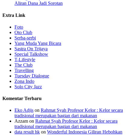
Aliran Dana Jadi Sorotan
Extra Link
Foto
Oto Club
Serba-serbi
Yang Muda Yang Bicara
Sastra On Trijaya
Special Talkshow
T-Lifestyle
The Club
Travelling
Tuesday Dialogue
Zona Indo
Solo City Jazz
Komentar Terbaru
Eko Adjis
on
Rahmat Syah Profesor Kelor : Kelor secara
tradisional merupakan bagian dari makanan
Azzam
on
Rahmat Syah Profesor Kelor : Kelor secara
tradisional merupakan bagian dari makanan
data result hk
on
Wonderful Indonesia Giliran Hebohkan