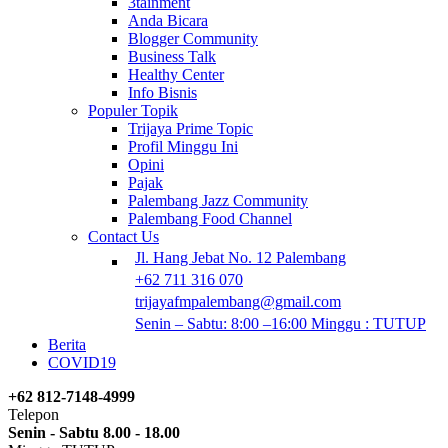
3tainment
Anda Bicara
Blogger Community
Business Talk
Healthy Center
Info Bisnis
Populer Topik
Trijaya Prime Topic
Profil Minggu Ini
Opini
Pajak
Palembang Jazz Community
Palembang Food Channel
Contact Us
Jl. Hang Jebat No. 12 Palembang
+62 711 316 070
trijayafmpalembang@gmail.com
Senin – Sabtu: 8:00 –16:00 Minggu : TUTUP
Berita
COVID19
+62 812-7148-4999
Telepon
Senin - Sabtu 8.00 - 18.00