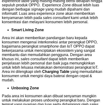
experience table
yang masing-masing berisi delapan hingga
sepuluh produk OPPO. Experience Zone dibuat lebih luas
dengan berbagai
signage
yang mudah dipahami dan
informatif. Luas area experience zone akan memberikan
kenyamanan lebih pada
sales consultant
kami untuk lebih
konsentrasi dan melayani konsumen lebih personal.
Smart Living Zone
Area ini akan memberikan pandangan baru kepada
konsumen mengenai interkoneksi antar perangkat OPPO,
bagaimana perangkat
smartphone
dan IoT OPPO dapat
bekerjasama untuk menciptakan ekosistem yang sangat
membantu dan memudahkan pengguna. Dengan area
khusus ini,
sales consultant
dapat lebih memberikan
penjelasan lebih personal dan baik juga memungkinkan
untuk lebih leluasa melakukan demonstrasi perangkat IoT.
Area ini dilengkapi oleh
Charging Table
yang memudahkan
konsumen untuk mengisi daya baterai dengan cepat &
mudah.
Unboxing Zone
Pada area ini konsumen akan dibuat senyaman mungkin
untuk melakukan proses
unboxing
perangkat baru. Dengan
tempat yang nyaman dan luas serta didampingi oleh
sales