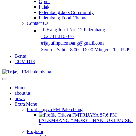
Opini
Pajak
Palembang Jazz Community
Palembang Food Channel
Contact Us
Jl. Hang Jebat No. 12 Palembang
+62 711 316 070
trijayafmpalembang@gmail.com
Senin – Sabtu: 8:00 –16:00 Minggu : TUTUP
Berita
COVID19
Home
about us
news
Extra Menu
Profil Trijaya FM Palembang
TRIJAYA 87.6 FM
PALEMBANG ” MORE THAN JUST MUSIC
”
Program