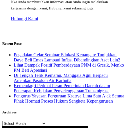
Jika Anda membutuhkan informasi atau Anda ingin melakukan
kerjasama dengan kami, Hubungi kami sekarang juga.
Hubungi Kami
Recent Posts
Pegadaian Gelar Seminar Edukasi Keuangan: Tunjukkan
Daya Beli Emas Lampaui Inflasi Dibandingkan Aset Lain2
Lihat Dampak Positif Pemberdayaan PNM di Gresik, Menko
PM Beri Apresiasi
​Di Tengah Terik Kemarau, Manggala Agni Berpacu
Amankan Pasokan Air Karhutla
Kemendagri Perkuat Peran Pemerintah Daerah dalam
Penerapan Kebijakan Penyelenggaraan Transmigrasi
Pengurus Yayasan Perguruan Ksatrya Lima Satu Ajak Semua
Pihak Hormati Proses Hukum Sengketa Kepengurusan
Archives
Archives