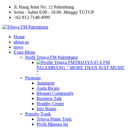
Jl. Hang Jebat No. 12 Palembang
Senin - Sabtu 8.00 - 18.00. Minggu TUTUP
+62 812-7148-4999
Home
about us
news
Extra Menu
Profil Trijaya FM Palembang
TRIJAYA 87.6 FM
PALEMBANG ” MORE THAN JUST MUSIC
”
Program
3tainment
Anda Bicara
Blogger Community
Business Talk
Healthy Center
Info Bisnis
Populer Topik
Trijaya Prime Topic
Profil Minggu Ini