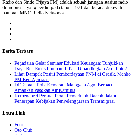
Radio dan Sindo Trijaya FM) adalah sebuah jaringan stasiun radio
di Indonesia yang berdiri pada tahun 1971 dan berada dibawah
naungan MNC Radio Networks.
Berita Terbaru
Pegadaian Gelar Seminar Edukasi Keuangan: Tunjukkan
Daya Beli Emas Lampaui Inflasi Dibandingkan Aset Lain2
Lihat Dampak Positif Pemberdayaan PNM di Gresik, Menko
PM Beri Apresiasi
​Di Tengah Terik Kemarau, Manggala Agni Berpacu
Amankan Pasokan Air Karhutla
Kemendagri Perkuat Peran Pemerintah Daerah dalam
Penerapan Kebijakan Penyelenggaraan Transmigrasi
Extra Link
Foto
Oto Club