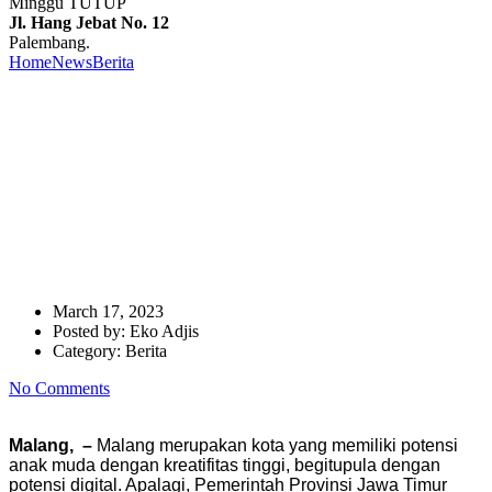
Minggu TUTUP
Jl. Hang Jebat No. 12
Palembang.
Home
News
Berita
Dukung Pengembangan Lokomotif Digital,
OPPO Hadirkan eXperience Store Terbesar di Kota Malang
Dukung Pengembangan
Lokomotif Digital, OPPO
Hadirkan eXperience Store
Terbesar di Kota Malang
March 17, 2023
Posted by:
Eko Adjis
Category:
Berita
No Comments
Malang, –
Malang merupakan kota yang memiliki potensi
anak muda dengan kreatifitas tinggi, begitupula dengan
potensi digital. Apalagi, Pemerintah Provinsi Jawa Timur