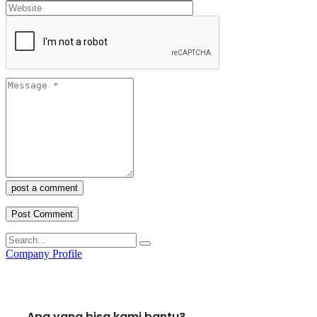
post a comment
Company Profile
Apa yang bisa kami bantu?