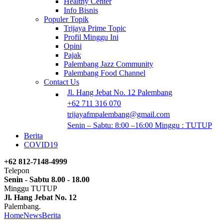
Healthy Center
Info Bisnis
Populer Topik
Trijaya Prime Topic
Profil Minggu Ini
Opini
Pajak
Palembang Jazz Community
Palembang Food Channel
Contact Us
Jl. Hang Jebat No. 12 Palembang
+62 711 316 070
trijayafmpalembang@gmail.com
Senin – Sabtu: 8:00 –16:00 Minggu : TUTUP
Berita
COVID19
+62 812-7148-4999
Telepon
Senin - Sabtu 8.00 - 18.00
Minggu TUTUP
Jl. Hang Jebat No. 12
Palembang.
Home
News
Berita
Ita Purnamasari : Single Religi terbarunya yang be