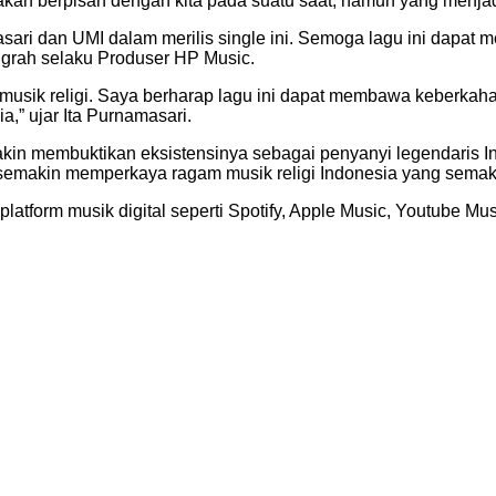
kan berpisah dengan kita pada suatu saat, namun yang menjadi 
ari dan UMI dalam merilis single ini. Semoga lagu ini dapat 
nugrah selaku Produser HP Music.
p musik religi. Saya berharap lagu ini dapat membawa keberka
,” ujar Ita Purnamasari.
akin membuktikan eksistensinya sebagai penyanyi legendaris Ind
ga semakin memperkaya ragam musik religi Indonesia yang sema
atform musik digital seperti Spotify, Apple Music, Youtube Musi