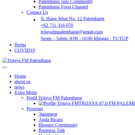
Palembang Jazz Community
Palembang Food Channel
Contact Us
Jl. Hang Jebat No. 12 Palembang
+62 711 316 070
trijayafmpalembang@gmail.com
Senin – Sabtu: 8:00 –16:00 Minggu : TUTUP
Berita
COVID19
Home
about us
news
Extra Menu
Profil Trijaya FM Palembang
TRIJAYA 87.6 FM PALE
Program
3tainment
Anda Bicara
Blogger Community
Business Talk