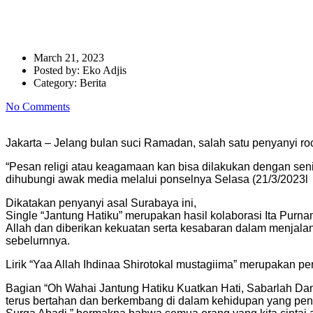
Ita Purnamasari : Single Relig
March 21, 2023
Posted by:
Eko Adjis
Category:
Berita
No Comments
Jakarta – Jelang bulan suci Ramadan, salah satu penyanyi roc
“Pesan religi atau keagamaan kan bisa dilakukan dengan seni
dihubungi awak media melalui ponselnya Selasa (21/3/2023l
Dikatakan penyanyi asal Surabaya ini,
Single “Jantung Hatiku” merupakan hasil kolaborasi Ita Purn
Allah dan diberikan kekuatan serta kesabaran dalam menjalani 
sebelurnnya.
Lirik “Yaa Allah Ihdinaa Shirotokal mustagiima” merupakan pe
Bagian “Oh Wahai Jantung Hatiku Kuatkan Hati, Sabarlah Dan
terus bertahan dan berkembang di dalam kehidupan yang pe