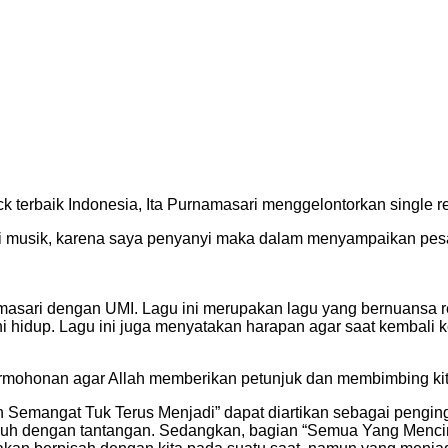
i terbarunya yang bertajuk Jant
k terbaik Indonesia, Ita Purnamasari menggelontorkan single re
 musik, karena saya penyanyi maka dalam menyampaikan pesan r
amasari dengan UMI. Lagu ini merupakan lagu yang bernuansa re
hidup. Lagu ini juga menyatakan harapan agar saat kembali ke h
rmohonan agar Allah memberikan petunjuk dan membimbing kita k
 Semangat Tuk Terus Menjadi” dapat diartikan sebagai pengin
nuh dengan tantangan. Sedangkan, bagian “Semua Yang Mencin