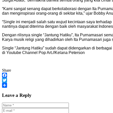
Surga Abadi,” bermakna bahwa semua orang yang kita cintai a
“Kami sangat senang dapat berkolaborasi dengan Ita Purnamas
dan menginspirasi orang-orang di sekitar kita,” ujar Bobby A
“Single ini menjadi salah satu wujud kecintaan saya terhada
nantinya dapat diterima dengan baik oleh masyarakat Indonesia
Dengan rilisnya single “Jantung Hatiku”, Ita Purnamasari sem
Karya musik religi yang dihadirkan oleh Ita Purnamasari ju
Single “Jantung Hatiku” sudah dapat didengarkan di berbagai pl
di Youtube Channel Pop Art.//Kelana Peterson
Share
Facebook
Twitter
Share
Leave a Reply