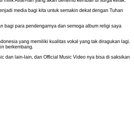
milik Allah-lah yang akan bertemu kembali di surga kelak.
menjadi media bagi kita untuk semakin dekat dengan Tuhan
han bagi para pendengarnya dan semoga album religi saya
onesia yang memiliki kualitas vokal yang tak diragukan lagi.
kin berkembang.
c dan lain-lain, dan Official Music Video nya bisa di saksikan