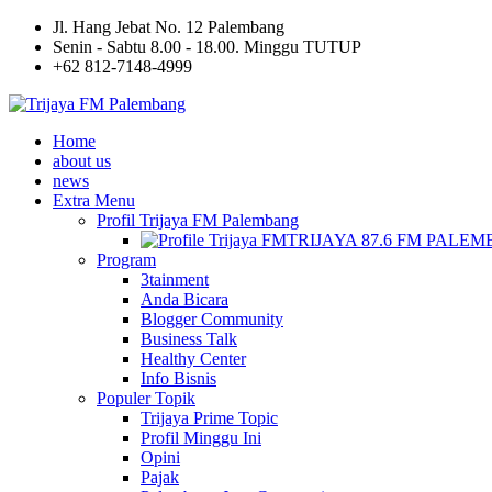
Jl. Hang Jebat No. 12 Palembang
Senin - Sabtu 8.00 - 18.00. Minggu TUTUP
+62 812-7148-4999
Home
about us
news
Extra Menu
Profil Trijaya FM Palembang
TRIJAYA 87.6 FM PALE
Program
3tainment
Anda Bicara
Blogger Community
Business Talk
Healthy Center
Info Bisnis
Populer Topik
Trijaya Prime Topic
Profil Minggu Ini
Opini
Pajak