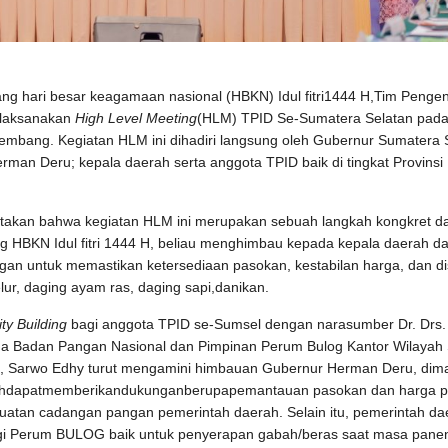
ang hari besar keagamaan nasional (HBKN) Idul fitri1444 H,Tim Penge
melaksanakan
High Level Meeting
(HLM) TPID Se-Sumatera Selatan pad
lembang. Kegiatan HLM ini dihadiri langsung oleh Gubernur Sumatera 
rman Deru; kepala daerah serta anggota TPID baik di tingkat Provinsi
kan bahwa kegiatan HLM ini merupakan sebuah langkah kongkret d
g HBKN Idul fitri 1444 H, beliau menghimbau kepada kepala daerah d
angan untuk memastikan ketersediaan pasokan, kestabilan harga, dan dis
ur, daging ayam ras, daging sapi,danikan.
ty Building
bagi anggota TPID se-Sumsel dengan narasumber Dr. Drs.
ama Badan Pangan Nasional dan Pimpinan Perum Bulog Kantor Wilayah
, Sarwo Edhy turut mengamini himbauan Gubernur Herman Deru, dim
erahdapatmemberikandukunganberupapemantauan pasokan dan harga 
tan cadangan pangan pemerintah daerah. Selain itu, pemerintah da
gi Perum BULOG baik untuk penyerapan gabah/beras saat masa pane