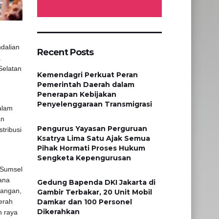
ndalian
Recent Posts
a
Selatan
Kemendagri Perkuat Peran
Pemerintah Daerah dalam
Penerapan Kebijakan
Penyelenggaraan Transmigrasi
alam
an
Pengurus Yayasan Perguruan
tribusi
Ksatrya Lima Satu Ajak Semua
Pihak Hormati Proses Hukum
Sengketa Kepengurusan
 Sumsel
ana
Gedung Bapenda DKI Jakarta di
pangan,
Gambir Terbakar, 20 Unit Mobil
erah
Damkar dan 100 Personel
Dikerahkan
n raya