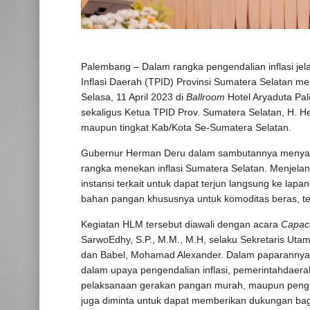
Palembang – Dalam rangka pengendalian inflasi jel
Inflasi Daerah (TPID) Provinsi Sumatera Selatan 
Selasa, 11 April 2023 di
Ballroom
Hotel Aryaduta Pa
sekaligus Ketua TPID Prov. Sumatera Selatan, H. He
maupun tingkat Kab/Kota Se-Sumatera Selatan.
Gubernur Herman Deru dalam sambutannya menyata
rangka menekan inflasi Sumatera Selatan. Menjelan
instansi terkait untuk dapat terjun langsung ke lap
bahan pangan khususnya untuk komoditas beras, tel
Kegiatan HLM tersebut diawali dengan acara
Capaci
SarwoEdhy, S.P., M.M., M.H, selaku Sekretaris Ut
dan Babel, Mohamad Alexander. Dalam paparannya
dalam upaya pengendalian inflasi, pemerintahda
pelaksanaan gerakan pangan murah, maupun pengua
juga diminta untuk dapat memberikan dukungan ba