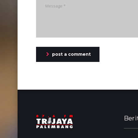
post a comment
Beri