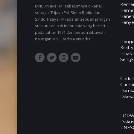
Kemen
MNC Trijaya FM (sebelumnya dikenal
Pemer
sebagai Trijaya FM, Sindo Radio dan
Pener
Sindo Trijaya FM) adalah sebuah jaringan
Penyel
stasiun radio di Indonesia yang berdiri
pada tahun 1971 dan berada dibawah
naungan MNC Radio Networks.
Pengu
Ksatry
Pihak
Sengk
Gedun
Gambir
Damka
Diker
FORWA
Diskus
UNES