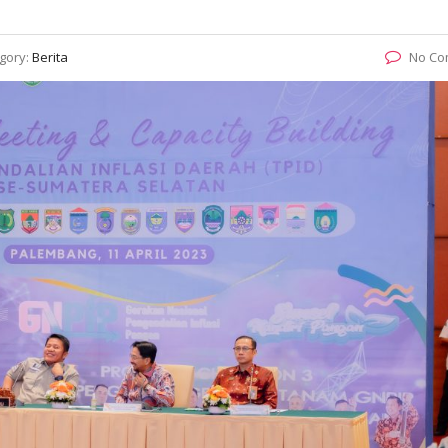
gory:
Berita
No Co