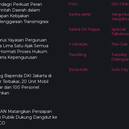
Foto
Oto Club
dagri Perkuat Peran
intah Daerah dalam
Serba-serbi
Yang Mu
apan Kebijakan
Yang Bic
enggaraan Transmigrasi
Sastra On Trijaya
Special
Talkshow
rus Yayasan Perguruan
T-Lifestyle
The Club
a Lima Satu Ajak Semua
 Hormati Proses Hukum
Travelling
Tuesday
eta Kepengurusan
Dialogue
Zona Indo
Solo City
g Bapenda DKI Jakarta di
 Terbakar, 20 Unit Mobil
r dan 100 Personel
ahkan
N Matangkan Persiapan
i Publik Dukung Dangdut ke
CO