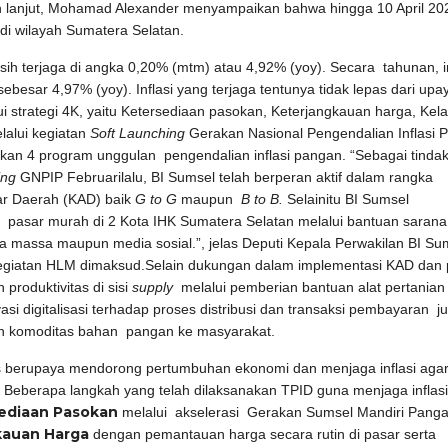
lanjut, Mohamad Alexander menyampaikan bahwa hingga 10 April 20
di wilayah Sumatera Selatan.
ih terjaga di angka 0,20% (mtm) atau 4,92% (yoy). Secara tahunan, in
besar 4,97% (yoy). Inflasi yang terjaga tentunya tidak lepas dari upa
ui strategi 4K, yaitu Ketersediaan pasokan, Keterjangkauan harga, Kel
elalui kegiatan
Soft Launching
Gerakan Nasional Pengendalian Inflasi 
kan 4 program unggulan pengendalian inflasi pangan. “Sebagai tindak
ing
GNPIP Februarilalu, BI Sumsel telah berperan aktif dalam rangka
ar Daerah (KAD) baik
G to G
maupun
B to B.
Selainitu BI Sumsel
pasar murah di 2 Kota IHK Sumatera Selatan melalui bantuan sarana
ia massa maupun media sosial.”, jelas Deputi Kepala Perwakilan BI Su
egiatan HLM dimaksud.Selain dukungan dalam implementasi KAD dan 
produktivitas di sisi
supply
melalui pemberian bantuan alat pertanian
asi digitalisasi terhadap proses distribusi dan transaksi pembayaran 
uran komoditas bahan pangan ke masyarakat.
s berupaya mendorong pertumbuhan ekonomi dan menjaga inflasi agar
K. Beberapa langkah yang telah dilaksanakan TPID guna menjaga inflasi
ediaan Pasokan
melalui akselerasi Gerakan Sumsel Mandiri Panga
kauan Harga
dengan pemantauan harga secara rutin di pasar serta