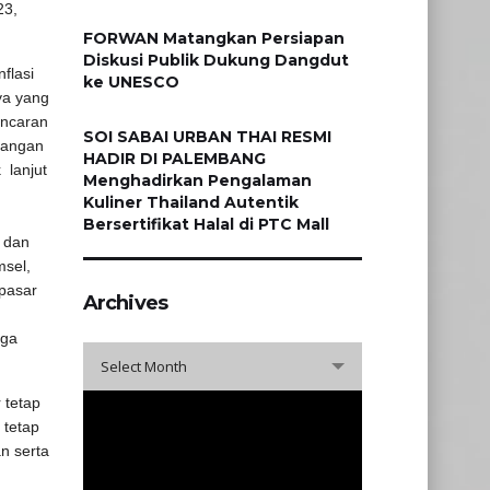
23,
FORWAN Matangkan Persiapan
Diskusi Publik Dukung Dangdut
flasi
ke UNESCO
ya yang
ancaran
SOI SABAI URBAN THAI RESMI
Pangan
HADIR DI PALEMBANG
 lanjut
Menghadirkan Pengalaman
Kuliner Thailand Autentik
Bersertifikat Halal di PTC Mall
 dan
msel,
pasar
Archives
juga
Archives
Select Month
 tetap
 tetap
n serta