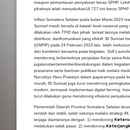
maupun pemantauan penyaluran beras SPHP. Lebih 
pihaknya telah menyalurkan16.727 ton beras SPHP 
Inflasi Sumatera Selatan pada bulan Maret 2023 mas
Sumsel masih berada di bawah level nasional yang se
dilakukan oleh TPID dan pihak terkait lainnya melal
distribusi, danKomunikasi yang efektif. BI Sumsel m
(GNPIP) pada 24 Februari 2023 lalu telah meluncur
dari komitmen bersama pada kegiatan
Soft Launch
mendorong terbentuknya perjanjian Kerja sama Ant
jugaturutsertamemberikandukungan dalam kegiatan 
prasarana serta bantuan publikasi baik melalui med
Nurcahyo Heru Prasetyo dalam paparannya pada k
murah, BI Sumsel juga turut mendorong peningkatan 
modern, termasuk implementasi
digital farming.
Inov
turut dilakukan guna mendorong efisiensi penyal
Pemerintah Daerah Provinsi Sumatera Selatan teru
rendah dan stabil, salah satunya melalui strategi 4
Keters
terjaga diantaranya dengan 1) mendorong
Keterjang
melakukan sidak pasar; 2) mendorong