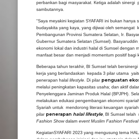
perbankan bagi masyarakat. Ketiga adalah sinergi
sambutannya.
“Saya meyakini kegiatan SYAFARI ini bukan hanya sek
budayakita yang kaya, yang dijiwai oleh semangat 
Pembangunan Provinsi Sumatera Selatan, Ir. Basya
Gubernur Sumatera Selatan (Sumsel). Basyaruddin 
ekonomi lokal dan industri halal di Sumsel dengan m
manfaat besar dan menjadi momentum positif bagi
Beberapa tahun terakhir, BI Sumsel telah bersinerg
kerja yang berlandaskan kepada 3 pilar utama yaitu 
penguatan
ekos
penerapan halal
lifestyle
. Di pilar
melalui peningkatan kapasitas usaha; dan aktif dal
Penyelenggara Jaminan Produk Halal (BPJPH). Sela
melakukan edukasi pengembangan ekonomi syariah
Syariah untuk mendorong literasi keuangan syariah
penerapan
halal lifestyle
pilar
, BI Sumsel telah
Fashion Show
dalam
event Muslim Fashion Festival
KegiatanSYAFARI 2023 yang mengusung tema HALAL