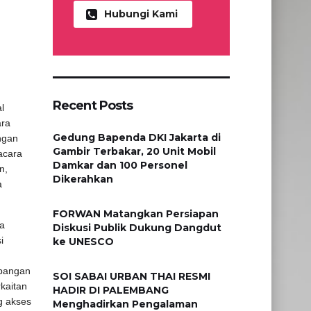
Hubungi Kami
Recent Posts
l
ara
Gedung Bapenda DKI Jakarta di
ngan
Gambir Terbakar, 20 Unit Mobil
acara
Damkar dan 100 Personel
n,
Dikerahkan
a
FORWAN Matangkan Persiapan
ra
Diskusi Publik Dukung Dangdut
i
ke UNESCO
mbangan
SOI SABAI URBAN THAI RESMI
kaitan
HADIR DI PALEMBANG
g akses
Menghadirkan Pengalaman