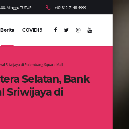
18.00. Minggu TUTUP
+62 812-7148-4999
Berita
COVID19
val Sriwijaya di Palembang Square Mall
era Selatan, Bank
 Sriwijaya di