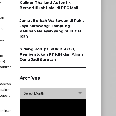
am
Kuliner Thailand Autentik
Bersertifikat Halal di PTC Mall
dan
Jumat Berkah Wartawan di Pakis
Jaya Karawang: Tampung
abat
Keluhan Nelayan yang Sulit Cari
Ikan
kan
Sidang Korupsi KUR BSI OKI,
Pembentukan PT KIM dan Aliran
am
Dana Jadi Sorotan
iii)
santren
Archives
h
bankan
Archives
a dalam
Select Month
eperti
eminar