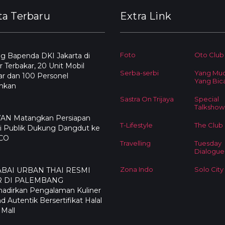
ta Terbaru
Extra Link
Foto
Oto Club
g Bapenda DKI Jakarta di
 Terbakar, 20 Unit Mobil
Serba-serbi
Yang Mu
r dan 100 Personel
Yang Bic
ahkan
Sastra On Trijaya
Special
Talkshow
N Matangkan Persiapan
T-Lifestyle
The Club
i Publik Dukung Dangdut ke
CO
Travelling
Tuesday
Dialogue
Zona Indo
Solo City
ABAI URBAN THAI RESMI
R DI PALEMBANG
adirkan Pengalaman Kuliner
nd Autentik Bersertifikat Halal
 Mall