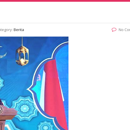
tegory:
Berita
No Co