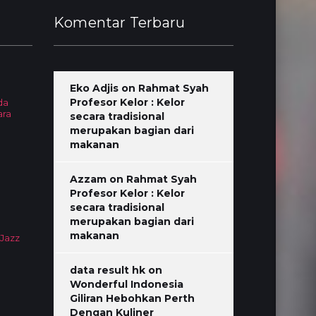
Komentar Terbaru
Eko Adjis
on
Rahmat Syah
Profesor Kelor : Kelor
da
ara
secara tradisional
merupakan bagian dari
makanan
Azzam
on
Rahmat Syah
Profesor Kelor : Kelor
secara tradisional
merupakan bagian dari
makanan
 Jazz
data result hk
on
Wonderful Indonesia
Giliran Hebohkan Perth
Dengan Kuliner