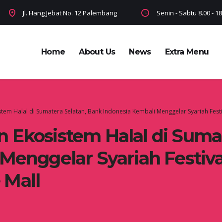
Jl. Hang Jebat No. 12 Palembang
Senin - Sabtu 8.00 - 
Home
About Us
News
Extra Menu
em Halal di Sumatera Selatan, Bank Indonesia Kembali Menggelar Syariah Festi
 Ekosistem Halal di Sumat
Menggelar Syariah Festival
 Mall