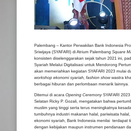
Palembang – Kantor Perwakilan Bank Indonesia Prov
Sriwijaya (SYAFARI) di Atrium Palembang
Square Ma
konsisten diselenggarakan sejak tahun 2021 ini,
Syariah Melalui Digitalisasi untuk Mendorong Pert
akan memeriahkan kegiatan SYAFARI 2023 mulai d
workshop ekonomi syariah, fashion show
wastra kh
berbagai hiburan dan perlombaan menarik lainnya.
Ditemui di acara
Opening Ceremony
SYAFARI 2023 h
Selatan Ricky P. Gozali, mengatakan bahwa pertum
muslim yang tinggi serta terus meningkatnya kesadar
tumbuhnya industri makanan halal, pariwisata hal
ekonomi syariah, Bank Indonesia menilai terdapat t
dengan kebijakan maupun instrumen pendanaan dan