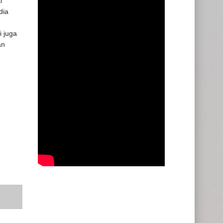
i
dia
i juga
an