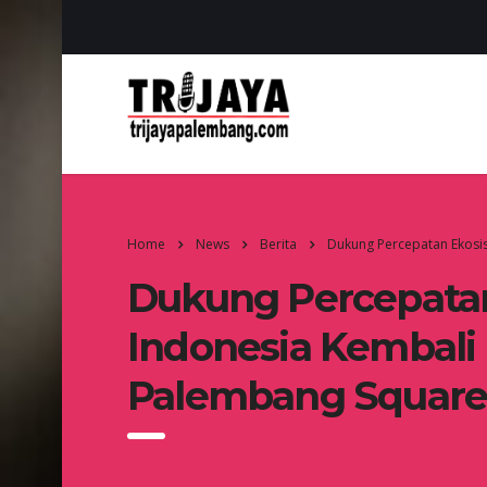
Home
News
Berita
Dukung Percepatan Ekosist
Dukung Percepatan
Indonesia Kembali 
Palembang Square