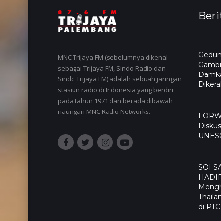
Beri
Gedun
MNC Trijaya FM (sebelumnya dikenal
Gambir
sebagai Trijaya FM, Sindo Radio dan
Damka
Sindo Trijaya FM) adalah sebuah jaringan
Diker
stasiun radio di Indonesia yang berdiri
pada tahun 1971 dan berada dibawah
naungan MNC Radio Networks.
FORWA
Diskus
UNES
SOI S
HADI
Mengh
Thaila
di PTC