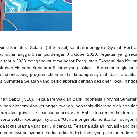
insi Sumatera Selatan (BI Sumsel) kembali menggelar Syariah Festiva
ll
mulai tanggal 6 sampai dengan 8 Oktober 2023. Kegiatan yang sec
 pada tahun 2023 mengangkat tema besar“Penguatan Ekonomi dan Keua
umbuhan Ekonomi Sumatera Selatan yang Inklusif”. Berbagai rangkaian 
ari
show casing
program ekonomi dan keuangan syariah dari perbanka
as Sumatera Selatan yang berkolaborasi dengan designer lokal
,
hingg
ari Sabtu (7/10), Kepala Perwakilan Bank Indonesia Provinsi Sumate
buhan ekonomi dan keuangan syariah Indonesia didorong oleh populas
an akan prinsip-prinsip ekonomi syariah. Hal ini tercermin dari terus
al, serta sektor keuangan syariah. “Guna mengimplementasikan penge
iga fokus utama yang perlu diperkuat. Pertama adalah inovasi yang ber
 pembiayaan syariah. Kedua adalah digitalisasi yang akan mendoron