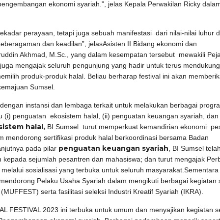
 pengembangan ekonomi syariah.”, jelas Kepala Perwakilan Ricky dal
adar perayaan, tetapi juga sebuah manifestasi dari nilai-nilai luhur 
keberagaman dan keadilan”, jelasAsisten II Bidang ekonomi dan
ruddin Akhmad, M.Sc., yang dalam kesempatan tersebut mewakili Pej
juga mengajak seluruh pengunjung yang hadir untuk terus mendukung
emilih produk-produk halal. Beliau berharap festival ini akan memberi
 kemajuan Sumsel.
i dengan instansi dan lembaga terkait untuk melakukan berbagai progr
(i) penguatan ekosistem halal, (ii) penguatan keuangan syariah, dan (
istem halal,
BI Sumsel turut memperkuat kemandirian ekonomi pe
am mendorong sertifikasi produk halal berkoordinasi bersama Badan
penguatan keuangan syariah
njutnya pada pilar
, BI Sumsel tela
 kepada sejumlah pesantren dan mahasiswa; dan turut mengajak Per
 melalui sosialisasi yang terbuka untuk seluruh masyarakat.Sementar
 mendorong Pelaku Usaha Syariah dalam mengikuti berbagai kegiatan s
(MUFFEST) serta fasilitasi seleksi Industri Kreatif Syariah (IKRA).
 FESTIVAL 2023 ini terbuka untuk umum dan menyajikan kegiatan s