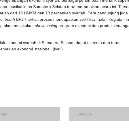
m Pengembangan ekonomi syariah. Berbagai perlombaan menarik sepert
ma musikal khas Sumatera Selatan turut meramaikan acara ini. Terse
ariah dari 19 UMKM dan 13 perbankan syariah. Para pengunjung juga
 di
booth
BPJH terkait proses mendapatkan sertifikasi halal. Kegiatan in
ang akan melakukan
show casing
program ekonomi dan produk keuang
uk ekonomi syariah di Sumatera Selatan dapat diterima dan terus
ajuan ekonomi nasional. (ly/ril)