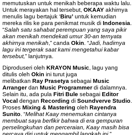
memutuskan untuk menikah beberapa waktu lalu.
Untuk merayakan hal tersebut,
OKAAY
akhirnya
menulis lagu bertajuk ‘
Biru’
untuk kemudian
mereka rilis ke para penikmat musik di
Indonesia
.
“
Salah satu sahabat perempuan yang saya pikir
akan menikah mendekati umur 30-an ternyata
akhirnya menikah
,” canda
Okin
. “
Jadi, hadirnya
lagu ini tergerak saat kami mengetahui kabar
tersebut,
” lanjutnya.
Diproduseri oleh
KRAYON
Music
, lagu yang
ditulis oleh
Okin
ini turut juga
melibatkan
Ray
Prasetya
sebagai
Music
Arranger
dan
Music Programmer
di dalamnya.
Selain itu, ada pula
Fitri
Bule
sebagai
Editor
Vocal
dengan
Recording
di
Soundverve Studio
.
Proses
Mixing & Mastering
oleh
Rayendra
Sunito
. “
Melihat Kaay menemukan cintanya
membuat saya berfikir bahwa di era gempuran
perselingkuhan dan perceraian, Kaay masih bisa
percaya diri untuk mengambil langkah ini,
”