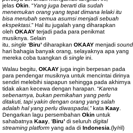
jelas
Okin
. “
Yang juga berarti dia sudah
menemukan orang yang tepat dimana lelaki itu
bisa merubah semua asumsi menjadi sebuah
ekspektasi
.” Hal itu jugalah yang diharapkan
oleh
OKAAY
terjadi pada para penikmat
musiknya. Selain
itu,
single
‘
Biru’
diharapkan
OKAAY
menjadi
sound
hari bahagia banyak orang, selayaknya apa yang
mereka coba tuangkan di
single
ini.
Walau begitu,
OKAAY
juga ingin berpesan pada
para pendengar musiknya untuk mencintai dirinya
sendiri melebihi siapapun sehingga pada akhirnya
tidak akan kecewa dengan harapan. “
Karena
sebenarnya, bukan pernikahan yang perlu
ditakuti, tapi yakin dengan orang yang salah
adalah hal yang perlu diwaspadai,”
kata
Kaay
.
Dengarkan lagu persembahan
Okin
untuk
sahabatnya
Kaay
, ‘
Biru’
di seluruh
digital
streaming platform
yang ada di
Indonesia
.(ly/ril)