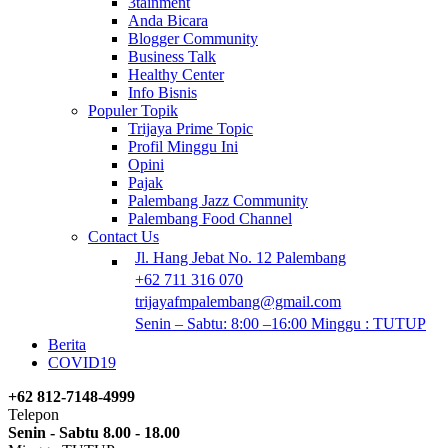
3tainment
Anda Bicara
Blogger Community
Business Talk
Healthy Center
Info Bisnis
Populer Topik
Trijaya Prime Topic
Profil Minggu Ini
Opini
Pajak
Palembang Jazz Community
Palembang Food Channel
Contact Us
Jl. Hang Jebat No. 12 Palembang
+62 711 316 070
trijayafmpalembang@gmail.com
Senin – Sabtu: 8:00 –16:00 Minggu : TUTUP
Berita
COVID19
+62 812-7148-4999
Telepon
Senin - Sabtu 8.00 - 18.00