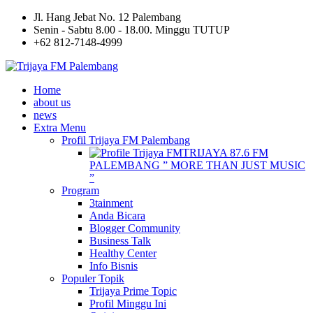
Jl. Hang Jebat No. 12 Palembang
Senin - Sabtu 8.00 - 18.00. Minggu TUTUP
+62 812-7148-4999
Home
about us
news
Extra Menu
Profil Trijaya FM Palembang
TRIJAYA 87.6 FM
PALEMBANG ” MORE THAN JUST MUSIC
”
Program
3tainment
Anda Bicara
Blogger Community
Business Talk
Healthy Center
Info Bisnis
Populer Topik
Trijaya Prime Topic
Profil Minggu Ini