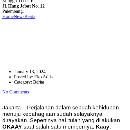
Minggu TUTUP
Jl. Hang Jebat No. 12
Palembang.
Home
News
Berita
OKAAY Merilis Single Terbaru “Biru”,
Persembahkan Untuk Sang Vokalis
OKAAY Merilis Single Terbaru
“Biru”, Persembahkan Untuk
Sang Vokalis
January 13, 2024
Posted by:
Eko Adjis
Category:
Berita
No Comments
Jakarta – Perjalanan dalam sebuah kehidupan
menuju kebahagiaan sudah selayaknya
dirayakan. Sepertinya hal itulah yang dilakukan
OKAAY
saat salah satu membernya,
Kaay
,