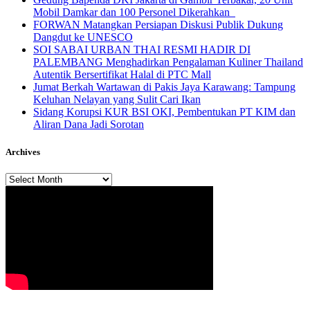
Mobil Damkar dan 100 Personel Dikerahkan
FORWAN Matangkan Persiapan Diskusi Publik Dukung
Dangdut ke UNESCO
SOI SABAI URBAN THAI RESMI HADIR DI
PALEMBANG Menghadirkan Pengalaman Kuliner Thailand
Autentik Bersertifikat Halal di PTC Mall
Jumat Berkah Wartawan di Pakis Jaya Karawang: Tampung
Keluhan Nelayan yang Sulit Cari Ikan
Sidang Korupsi KUR BSI OKI, Pembentukan PT KIM dan
Aliran Dana Jadi Sorotan
Archives
Archives