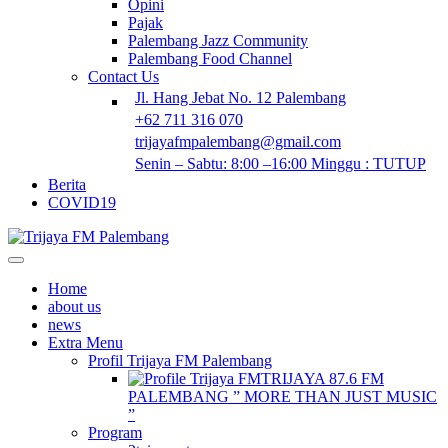
Opini
Pajak
Palembang Jazz Community
Palembang Food Channel
Contact Us
Jl. Hang Jebat No. 12 Palembang
+62 711 316 070
trijayafmpalembang@gmail.com
Senin – Sabtu: 8:00 –16:00 Minggu : TUTUP
Berita
COVID19
Home
about us
news
Extra Menu
Profil Trijaya FM Palembang
TRIJAYA 87.6 FM
PALEMBANG ” MORE THAN JUST MUSIC
”
Program