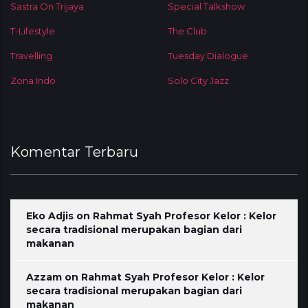
Sastra On Trijaya
Special Talkshow
T-Lifestyle
The Club
Travelling
Tuesday Dialogue
Zona Indo
Solo City Jazz
Komentar Terbaru
Eko Adjis
on
Rahmat Syah Profesor Kelor : Kelor
secara tradisional merupakan bagian dari
makanan
Azzam
on
Rahmat Syah Profesor Kelor : Kelor
secara tradisional merupakan bagian dari
makanan