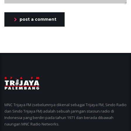
post a comment
MNC Trijaya FM (sebelumnya dikenal sebagai Trijaya FM, Sindo Radio
dan Sindo Trijaya FM) adalah sebuah jaringan stasiun radio di
Indonesia yang berdiri pada tahun 1971 dan berada dibawah
naungan MNC Radio Networks.