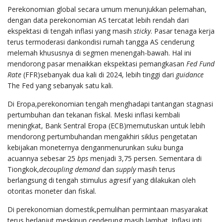
Perekonomian global secara umum menunjukkan pelemahan,
dengan data perekonomian AS tercatat lebih rendah dari
ekspektasi di tengah inflasi yang masih
sticky
. Pasar tenaga kerja
terus termoderasi dankondisi rumah tangga AS cenderung
melemah khususnya di segmen menengah-bawah. Hal ini
mendorong pasar menaikkan ekspektasi pemangkasan
Fed Fund
Rate
(FFR)sebanyak dua kali di 2024, lebih tinggi dari
guidance
The Fed yang sebanyak satu kali.
Di Eropa,perekonomian tengah menghadapi tantangan stagnasi
pertumbuhan dan tekanan fiskal. Meski inflasi kembali
meningkat, Bank Sentral Eropa (ECB)memutuskan untuk lebih
mendorong pertumbuhandan mengakhiri siklus pengetatan
kebijakan moneternya denganmenurunkan suku bunga
acuannya sebesar 25
bps
menjadi 3,75 persen. Sementara di
Tiongkok,
decoupling demand
dan
supply
masih terus
berlangsung di tengah stimulus agresif yang dilakukan oleh
otoritas moneter dan fiskal.
Di perekonomian domestik,pemulihan permintaan masyarakat
terus berlanjut meskipun cenderung masih lambat. Inflasi inti