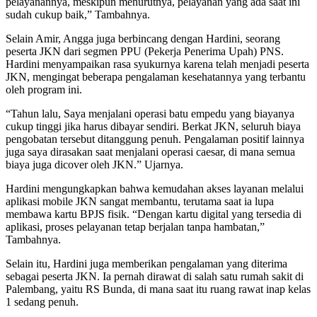
pelayanannya, meskipun menurutnya, pelayanan yang ada saat ini
sudah cukup baik,” Tambahnya.
Selain Amir, Angga juga berbincang dengan Hardini, seorang
peserta JKN dari segmen PPU (Pekerja Penerima Upah) PNS.
Hardini menyampaikan rasa syukurnya karena telah menjadi peserta
JKN, mengingat beberapa pengalaman kesehatannya yang terbantu
oleh program ini.
“Tahun lalu, Saya menjalani operasi batu empedu yang biayanya
cukup tinggi jika harus dibayar sendiri. Berkat JKN, seluruh biaya
pengobatan tersebut ditanggung penuh. Pengalaman positif lainnya
juga saya dirasakan saat menjalani operasi caesar, di mana semua
biaya juga dicover oleh JKN.” Ujarnya.
Hardini mengungkapkan bahwa kemudahan akses layanan melalui
aplikasi mobile JKN sangat membantu, terutama saat ia lupa
membawa kartu BPJS fisik. “Dengan kartu digital yang tersedia di
aplikasi, proses pelayanan tetap berjalan tanpa hambatan,”
Tambahnya.
Selain itu, Hardini juga memberikan pengalaman yang diterima
sebagai peserta JKN. Ia pernah dirawat di salah satu rumah sakit di
Palembang, yaitu RS Bunda, di mana saat itu ruang rawat inap kelas
1 sedang penuh.