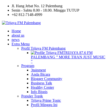
Jl. Hang Jebat No. 12 Palembang
Senin - Sabtu 8.00 - 18.00. Minggu TUTUP
+62 812-7148-4999
Home
about us
news
Extra Menu
Profil Trijaya FM Palembang
TRIJAYA 87.6 FM
PALEMBANG ” MORE THAN JUST MUSIC
”
Program
3tainment
Anda Bicara
Blogger Community
Business Talk
Healthy Center
Info Bisnis
Populer Topik
Trijaya Prime Topic
Profil Minggu Ini