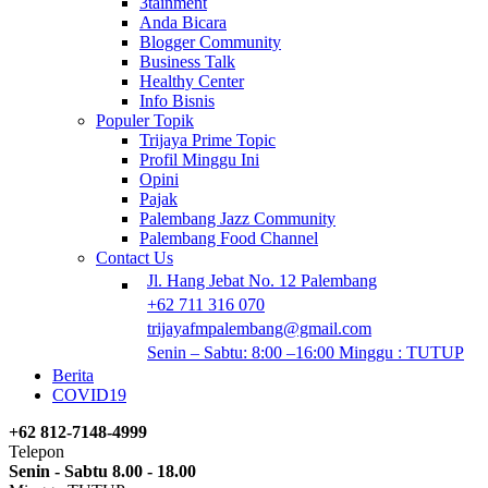
3tainment
Anda Bicara
Blogger Community
Business Talk
Healthy Center
Info Bisnis
Populer Topik
Trijaya Prime Topic
Profil Minggu Ini
Opini
Pajak
Palembang Jazz Community
Palembang Food Channel
Contact Us
Jl. Hang Jebat No. 12 Palembang
+62 711 316 070
trijayafmpalembang@gmail.com
Senin – Sabtu: 8:00 –16:00 Minggu : TUTUP
Berita
COVID19
+62 812-7148-4999
Telepon
Senin - Sabtu 8.00 - 18.00