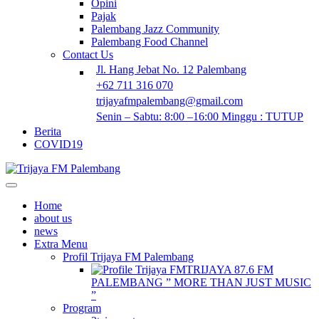
Opini
Pajak
Palembang Jazz Community
Palembang Food Channel
Contact Us
Jl. Hang Jebat No. 12 Palembang
+62 711 316 070
trijayafmpalembang@gmail.com
Senin – Sabtu: 8:00 –16:00 Minggu : TUTUP
Berita
COVID19
Home
about us
news
Extra Menu
Profil Trijaya FM Palembang
TRIJAYA 87.6 FM
PALEMBANG ” MORE THAN JUST MUSIC
”
Program