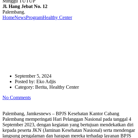
Minggu TUTUP
Jl. Hang Jebat No. 12
Palembang.
Home
News
Program
Healthy Center
Rayakan Hari Pelanggan BPJS
Kesehatan KC Palembang Sapa Peserta JKN
Rayakan Hari Pelanggan BPJS
Kesehatan KC Palembang
Sapa Peserta JKN
September 5, 2024
Posted by:
Eko Adjis
Category:
Berita, Healthy Center
No Comments
Palembang, Jamkesnews – BPJS Kesehatan Kantor Cabang
Palembang memperingati Hari Pelanggan Nasional pada tanggal 4
September 2023, dengan kegiatan yang bertujuan mendekatkan diri
kepada peserta JKN (Jaminan Kesehatan Nasional) serta mendengar
langsung pengalaman dan harapan mereka terhadap layanan BPJS