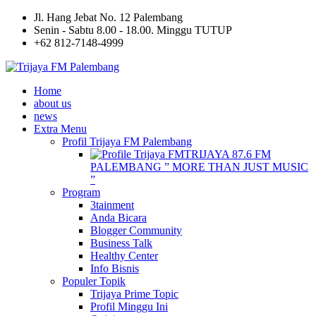
Jl. Hang Jebat No. 12 Palembang
Senin - Sabtu 8.00 - 18.00. Minggu TUTUP
+62 812-7148-4999
Home
about us
news
Extra Menu
Profil Trijaya FM Palembang
TRIJAYA 87.6 FM
PALEMBANG ” MORE THAN JUST MUSIC
”
Program
3tainment
Anda Bicara
Blogger Community
Business Talk
Healthy Center
Info Bisnis
Populer Topik
Trijaya Prime Topic
Profil Minggu Ini