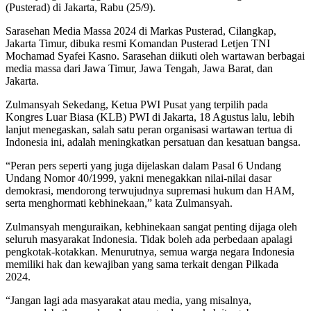
(Pusterad) di Jakarta, Rabu (25/9).
Sarasehan Media Massa 2024 di Markas Pusterad, Cilangkap,
Jakarta Timur, dibuka resmi Komandan Pusterad Letjen TNI
Mochamad Syafei Kasno. Sarasehan diikuti oleh wartawan berbagai
media massa dari Jawa Timur, Jawa Tengah, Jawa Barat, dan
Jakarta.
Zulmansyah Sekedang, Ketua PWI Pusat yang terpilih pada
Kongres Luar Biasa (KLB) PWI di Jakarta, 18 Agustus lalu, lebih
lanjut menegaskan, salah satu peran organisasi wartawan tertua di
Indonesia ini, adalah meningkatkan persatuan dan kesatuan bangsa.
“Peran pers seperti yang juga dijelaskan dalam Pasal 6 Undang
Undang Nomor 40/1999, yakni menegakkan nilai-nilai dasar
demokrasi, mendorong terwujudnya supremasi hukum dan HAM,
serta menghormati kebhinekaan,” kata Zulmansyah.
Zulmansyah menguraikan, kebhinekaan sangat penting dijaga oleh
seluruh masyarakat Indonesia. Tidak boleh ada perbedaan apalagi
pengkotak-kotakkan. Menurutnya, semua warga negara Indonesia
memiliki hak dan kewajiban yang sama terkait dengan Pilkada
2024.
“Jangan lagi ada masyarakat atau media, yang misalnya,