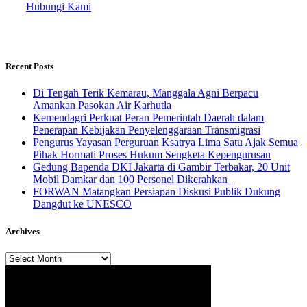
Hubungi Kami
Recent Posts
​Di Tengah Terik Kemarau, Manggala Agni Berpacu
Amankan Pasokan Air Karhutla
Kemendagri Perkuat Peran Pemerintah Daerah dalam
Penerapan Kebijakan Penyelenggaraan Transmigrasi
Pengurus Yayasan Perguruan Ksatrya Lima Satu Ajak Semua
Pihak Hormati Proses Hukum Sengketa Kepengurusan
Gedung Bapenda DKI Jakarta di Gambir Terbakar, 20 Unit
Mobil Damkar dan 100 Personel Dikerahkan
FORWAN Matangkan Persiapan Diskusi Publik Dukung
Dangdut ke UNESCO
Archives
Archives