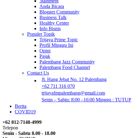
3tainment
Anda Bicara
Blogger Community
Business Talk
Healthy Center
Info Bisnis
Populer Topik
Trijaya Prime Topic
Profil Minggu Ini
Opini
Pajak
Palembang Jazz Community
Palembang Food Channel
Contact Us
Jl. Hang Jebat No. 12 Palembang
+62 711 316 070
trijayafmpalembang@gmail.com
Senin – Sabtu: 8:00 –16:00 Minggu : TUTUP
Berita
COVID19
+62 812-7148-4999
Telepon
Senin - Sabtu 8.00 - 18.00