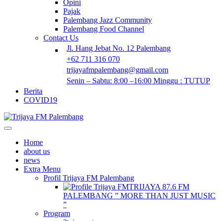
Opini
Pajak
Palembang Jazz Community
Palembang Food Channel
Contact Us
Jl. Hang Jebat No. 12 Palembang
+62 711 316 070
trijayafmpalembang@gmail.com
Senin – Sabtu: 8:00 –16:00 Minggu : TUTUP
Berita
COVID19
Home
about us
news
Extra Menu
Profil Trijaya FM Palembang
TRIJAYA 87.6 FM
PALEMBANG ” MORE THAN JUST MUSIC
”
Program