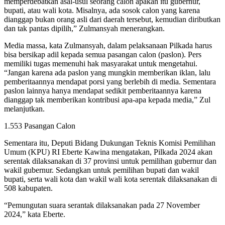
memperdebatkan asal-usul seorang calon apakah itu gubernur,
bupati, atau wali kota. Misalnya, ada sosok calon yang karena
dianggap bukan orang asli dari daerah tersebut, kemudian diributkan
dan tak pantas dipilih,” Zulmansyah menerangkan.
Media massa, kata Zulmansyah, dalam pelaksanaan Pilkada harus
bisa bersikap adil kepada semua pasangan calon (paslon). Pers
memiliki tugas memenuhi hak masyarakat untuk mengetahui.
“Jangan karena ada paslon yang mungkin memberikan iklan, lalu
pemberitaannya mendapat porsi yang berlebih di media. Sementara
paslon lainnya hanya mendapat sedikit pemberitaannya karena
dianggap tak memberikan kontribusi apa-apa kepada media,” Zul
melanjutkan.
1.553 Pasangan Calon
Sementara itu, Deputi Bidang Dukungan Teknis Komisi Pemilihan
Umum (KPU) RI Eberte Kawina mengatakan, Pilkada 2024 akan
serentak dilaksanakan di 37 provinsi untuk pemilihan gubernur dan
wakil gubernur. Sedangkan untuk pemilihan bupati dan wakil
bupati, serta wali kota dan wakil wali kota serentak dilaksanakan di
508 kabupaten.
“Pemungutan suara serantak dilaksanakan pada 27 November
2024,” kata Eberte.