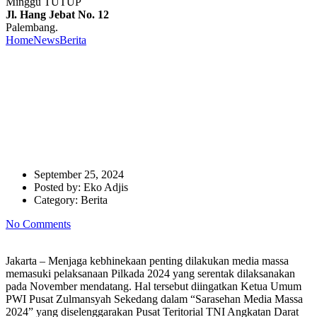
Minggu TUTUP
Jl. Hang Jebat No. 12
Palembang.
Home
News
Berita
Ketua PWI: Media Massa Harus Jaga
Kebhinekaan Jelang Pilkada 2024
Ketua PWI: Media Massa
Harus Jaga Kebhinekaan
Jelang Pilkada 2024
September 25, 2024
Posted by:
Eko Adjis
Category:
Berita
No Comments
Jakarta – Menjaga kebhinekaan penting dilakukan media massa
memasuki pelaksanaan Pilkada 2024 yang serentak dilaksanakan
pada November mendatang. Hal tersebut diingatkan Ketua Umum
PWI Pusat Zulmansyah Sekedang dalam “Sarasehan Media Massa
2024” yang diselenggarakan Pusat Teritorial TNI Angkatan Darat