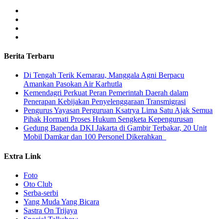
Berita Terbaru
​Di Tengah Terik Kemarau, Manggala Agni Berpacu
Amankan Pasokan Air Karhutla
Kemendagri Perkuat Peran Pemerintah Daerah dalam
Penerapan Kebijakan Penyelenggaraan Transmigrasi
Pengurus Yayasan Perguruan Ksatrya Lima Satu Ajak Semua
Pihak Hormati Proses Hukum Sengketa Kepengurusan
Gedung Bapenda DKI Jakarta di Gambir Terbakar, 20 Unit
Mobil Damkar dan 100 Personel Dikerahkan
Extra Link
Foto
Oto Club
Serba-serbi
Yang Muda Yang Bicara
Sastra On Trijaya