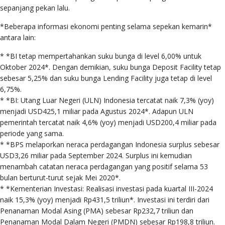
sepanjang pekan lalu.
*Beberapa informasi ekonomi penting selama sepekan kemarin*
antara lain:
* *BI tetap mempertahankan suku bunga di level 6,00% untuk
Oktober 2024*. Dengan demikian, suku bunga Deposit Facility tetap
sebesar 5,25% dan suku bunga Lending Facility juga tetap di level
6,75%.
* *BI: Utang Luar Negeri (ULN) Indonesia tercatat naik 7,3% (yoy)
menjadi USD425,1 miliar pada Agustus 2024*. Adapun ULN
pemerintah tercatat naik 4,6% (yoy) menjadi USD200,4 miliar pada
periode yang sama.
* *BPS melaporkan neraca perdagangan Indonesia surplus sebesar
USD3,26 miliar pada September 2024. Surplus ini kemudian
menambah catatan neraca perdagangan yang positif selama 53
bulan berturut-turut sejak Mei 2020*.
* *Kementerian Investasi: Realisasi investasi pada kuartal III-2024
naik 15,3% (yoy) menjadi Rp431,5 triliun*. Investasi ini terdiri dari
Penanaman Modal Asing (PMA) sebesar Rp232,7 triliun dan
Penanaman Modal Dalam Negeri (PMDN) sebesar Rp198,8 triliun.