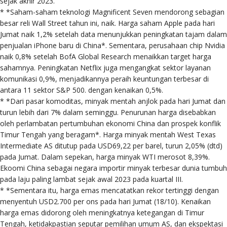
sejak akhir 2023.
* *Saham-saham teknologi Magnificent Seven mendorong sebagian
besar reli Wall Street tahun ini, naik. Harga saham Apple pada hari
Jumat naik 1,2% setelah data menunjukkan peningkatan tajam dalam
penjualan iPhone baru di China*. Sementara, perusahaan chip Nvidia
naik 0,8% setelah BofA Global Research menaikkan target harga
sahamnya. Peningkatan Netflix juga mengangkat sektor layanan
komunikasi 0,9%, menjadikannya peraih keuntungan terbesar di
antara 11 sektor S&P 500. dengan kenaikan 0,5%.
* *Dari pasar komoditas, minyak mentah anjlok pada hari Jumat dan
turun lebih dari 7% dalam seminggu. Penurunan harga disebabkan
oleh perlambatan pertumbuhan ekonomi China dan prospek konflik
Timur Tengah yang beragam*. Harga minyak mentah West Texas
Intermediate AS ditutup pada USD69,22 per barel, turun 2,05% (dtd)
pada Jumat. Dalam sepekan, harga minyak WTI merosot 8,39%.
Ekoomi China sebagai negara importir minyak terbesar dunia tumbuh
pada laju paling lambat sejak awal 2023 pada kuartal III.
* *Sementara itu, harga emas mencatatkan rekor tertinggi dengan
menyentuh USD2.700 per ons pada hari Jumat (18/10). Kenaikan
harga emas didorong oleh meningkatnya ketegangan di Timur
Tengah, ketidakpastian seputar pemilihan umum AS, dan ekspektasi