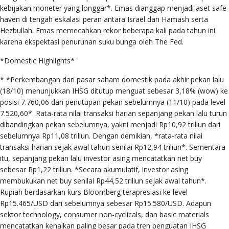
kebijakan moneter yang longgar*. Emas dianggap menjadi aset safe
haven di tengah eskalasi peran antara Israel dan Hamash serta
Hezbullah. Emas memecahkan rekor beberapa kali pada tahun ini
karena ekspektasi penurunan suku bunga oleh The Fed.
*Domestic Highlights*
* *Perkembangan dari pasar saham domestik pada akhir pekan lalu
(18/10) menunjukkan IHSG ditutup menguat sebesar 3,18% (wow) ke
posisi 7.760,06 dari penutupan pekan sebelumnya (11/10) pada level
7.520,60*. Rata-rata nilai transaksi harian sepanjang pekan lalu turun
dibandingkan pekan sebelumnya, yakni menjadi Rp10,92 triliun dari
sebelumnya Rp11,08 triliun. Dengan demikian, *rata-rata nilai
transaksi harian sejak awal tahun senilai Rp12,94 triliun*. Sementara
itu, sepanjang pekan lalu investor asing mencatatkan net buy
sebesar Rp1,22 triliun. *Secara akumulatif, investor asing
membukukan net buy senilai Rp44,52 triliun sejak awal tahun*.
Rupiah berdasarkan kurs Bloomberg terapresiasi ke level
Rp15.465/USD dari sebelumnya sebesar Rp15.580/USD. Adapun
sektor technology, consumer non-cyclicals, dan basic materials
mencatatkan kenaikan paling besar pada tren penguatan IHSG