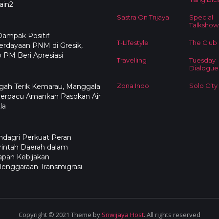
ain2
Sastra On Trijaya
Special
Talkshow
Dampak Positif
T-Lifestyle
The Club
rdayaan PNM di Gresik,
PM Beri Apresiasi
Travelling
Tuesday
Dialogue
Zona Indo
Solo City
ngah Terik Kemarau, Manggala
Berpacu Amankan Pasokan Air
la
dagri Perkuat Peran
intah Daerah dalam
apan Kebijakan
enggaraan Transmigrasi
Copyright © 2021 Theme by
Sriwijaya Host
. All rights reserved