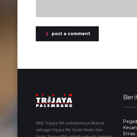
post a comment
Beri
Pegada
MNC Trijaya FM (sebelumnya dikenal
Keuang
sebagai Trijaya FM, Sindo Radio dan
Emas L
Sindo Trijaya FM) adalah sebuah jaringan