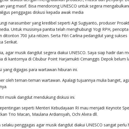
taan yang masif. Bisa mendorong UNESCO untuk segera mengabulkan
aligus penggagas diskusi kepada awak media
gi narasumber yang kredibel seperti Agi Sugiyanto, produser Proakt
media. Untuk musisinya panitia telah menghubungi Yogi RPH, pencipta
 ditonton 700 juta nitizen. Serta Fitri Carlina pedangdut yang sukses
 Serikat.
lia, agar musik dangdut segera diakui UNESCO. Saya siap hadir dan m
a di kantornya di Cibubur Point Harjamukti Cimanggis Depok belum la
 yang digagas para wartawan hiburan ini.
ber oleh teman-teman wartawan. Apalagi tujuannya mulia banget, ag
nya.
tri musik dangdut mendukung diskusi ini.
epentingan seperti Menteri Kebudayaan RI mau menjadi Keynote Spe
kan Trio Macan, Maulana Ardiansyah, Ochi Alvira dll.
 selaku penggagas agar musik dangdut diakui UNESCO sangat perlu h