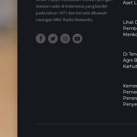
Aset L
stasiun radio di Indonesia yang berdiri
pada tahun 1971 dan berada dibawah
naungan MNC Radio Networks.
Lihat 
Pembe
Menko 
​Di Te
Agni 
Karhut
Kemen
Pemer
Pener
Penyel