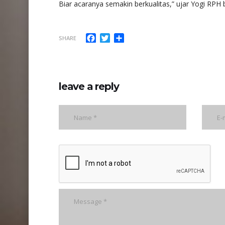
Biar acaranya semakin berkualitas,” ujar Yogi RPH 
Facebook
Twitter
Share
SHARE
leave a reply