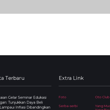
ta Terbaru
Extra Link
Foto
Oto Club
ian Gelar Seminar Edukasi
an: Tunjukkan Daya Beli
Serba-serbi
Yang Mu
ampaui Inflasi Dibandingkan
Yang Bic