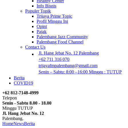
Healthy Center
Info Bisnis
Populer Topik
Trijaya Prime Topic
Profil Minggu Ini
Opini
Pajak
Palembang Jazz Community
Palembang Food Channel
Contact Us
Jl. Hang Jebat No. 12 Palembang
+62 711 316 070
trijayafmpalembang@gmail.com
Senin – Sabtu: 8:00 –16:00 Minggu : TUTUP
Berita
COVID19
+62 812-7148-4999
Telepon
Senin - Sabtu 8.00 - 18.00
Minggu TUTUP
Jl. Hang Jebat No. 12
Palembang.
Home
News
Berita
Gebrakan Awal Tahun, Mahasiswa Trisakti Raih Pre