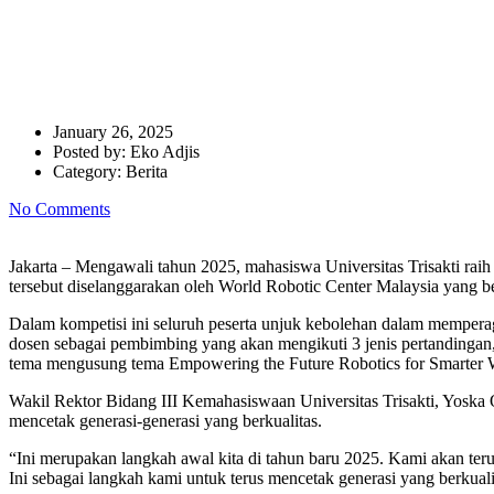
Gebrakan Awal Tahun, Mahasisw
International
January 26, 2025
Posted by:
Eko Adjis
Category:
Berita
No Comments
Jakarta – Mengawali tahun 2025, mahasiswa Universitas Trisakti raih 
tersebut diselanggarakan oleh World Robotic Center Malaysia yang
Dalam kompetisi ini seluruh peserta unjuk kebolehan dalam memperaga
dosen sebagai pembimbing yang akan mengikuti 3 jenis pertandinga
tema mengusung tema Empowering the Future Robotics for Smarter W
Wakil Rektor Bidang III Kemahasiswaan Universitas Trisakti, Yoska 
mencetak generasi-generasi yang berkualitas.
“Ini merupakan langkah awal kita di tahun baru 2025. Kami akan teru
Ini sebagai langkah kami untuk terus mencetak generasi yang berkua