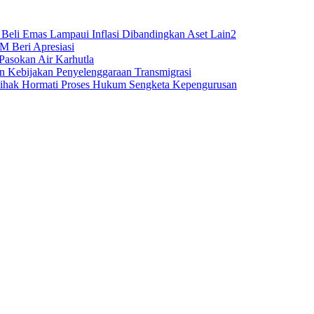
Beli Emas Lampaui Inflasi Dibandingkan Aset Lain2
M Beri Apresiasi
Pasokan Air Karhutla
n Kebijakan Penyelenggaraan Transmigrasi
Pihak Hormati Proses Hukum Sengketa Kepengurusan