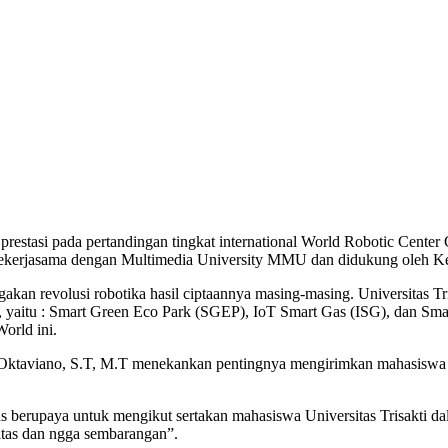
a Trisakti Raih Prestasi di Ka
prestasi pada pertandingan tingkat international World Robotic Center
 bekerjasama dengan Multimedia University MMU dan didukung oleh Ke
kan revolusi robotika hasil ciptaannya masing-masing. Universitas Tr
n, yaitu : Smart Green Eco Park (SGEP), IoT Smart Gas (ISG), dan S
orld ini.
Oktaviano, S.T, M.T menekankan pentingnya mengirimkan mahasiswa Univ
s berupaya untuk mengikut sertakan mahasiswa Universitas Trisakti dal
litas dan ngga sembarangan”.