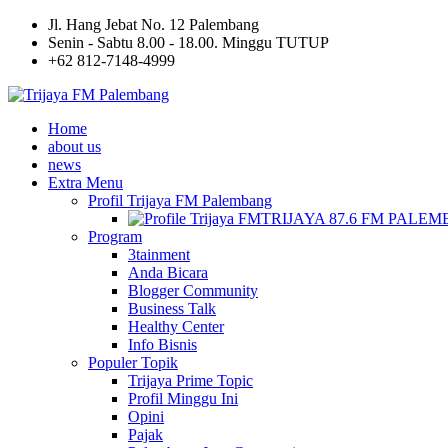
Jl. Hang Jebat No. 12 Palembang
Senin - Sabtu 8.00 - 18.00. Minggu TUTUP
+62 812-7148-4999
Home
about us
news
Extra Menu
Profil Trijaya FM Palembang
TRIJAYA 87.6 FM PALE
Program
3tainment
Anda Bicara
Blogger Community
Business Talk
Healthy Center
Info Bisnis
Populer Topik
Trijaya Prime Topic
Profil Minggu Ini
Opini
Pajak