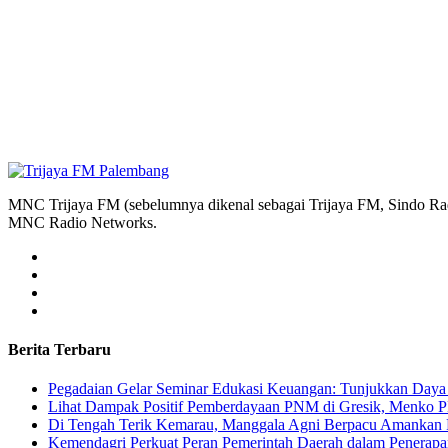
MNC Trijaya FM (sebelumnya dikenal sebagai Trijaya FM, Sindo Radi
MNC Radio Networks.
Berita Terbaru
Pegadaian Gelar Seminar Edukasi Keuangan: Tunjukkan Daya 
Lihat Dampak Positif Pemberdayaan PNM di Gresik, Menko P
​Di Tengah Terik Kemarau, Manggala Agni Berpacu Amankan 
Kemendagri Perkuat Peran Pemerintah Daerah dalam Penerapa