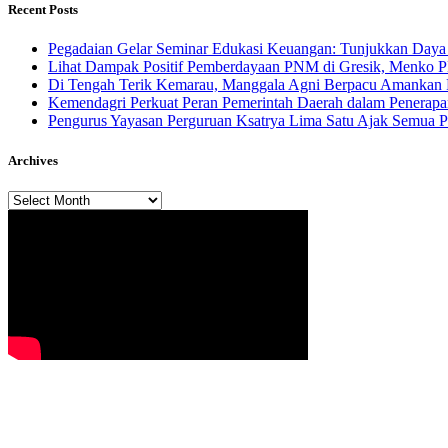
Recent Posts
Pegadaian Gelar Seminar Edukasi Keuangan: Tunjukkan Daya 
Lihat Dampak Positif Pemberdayaan PNM di Gresik, Menko P
​Di Tengah Terik Kemarau, Manggala Agni Berpacu Amankan 
Kemendagri Perkuat Peran Pemerintah Daerah dalam Penerapa
Pengurus Yayasan Perguruan Ksatrya Lima Satu Ajak Semua 
Archives
Archives