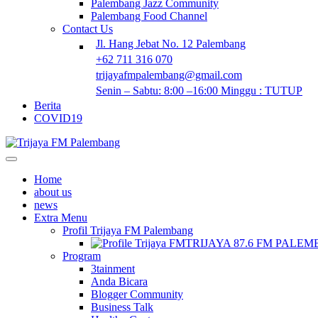
Palembang Jazz Community
Palembang Food Channel
Contact Us
Jl. Hang Jebat No. 12 Palembang
+62 711 316 070
trijayafmpalembang@gmail.com
Senin – Sabtu: 8:00 –16:00 Minggu : TUTUP
Berita
COVID19
Home
about us
news
Extra Menu
Profil Trijaya FM Palembang
TRIJAYA 87.6 FM PALE
Program
3tainment
Anda Bicara
Blogger Community
Business Talk