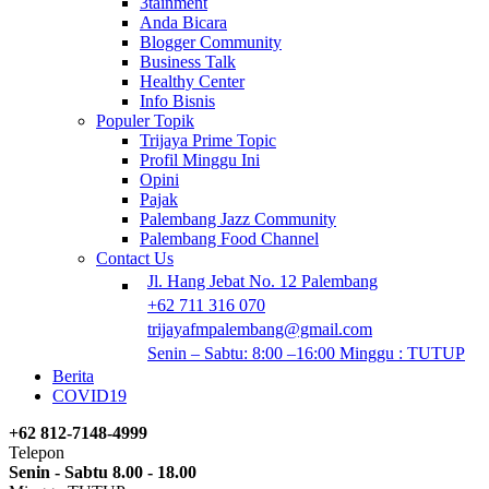
3tainment
Anda Bicara
Blogger Community
Business Talk
Healthy Center
Info Bisnis
Populer Topik
Trijaya Prime Topic
Profil Minggu Ini
Opini
Pajak
Palembang Jazz Community
Palembang Food Channel
Contact Us
Jl. Hang Jebat No. 12 Palembang
+62 711 316 070
trijayafmpalembang@gmail.com
Senin – Sabtu: 8:00 –16:00 Minggu : TUTUP
Berita
COVID19
+62 812-7148-4999
Telepon
Senin - Sabtu 8.00 - 18.00