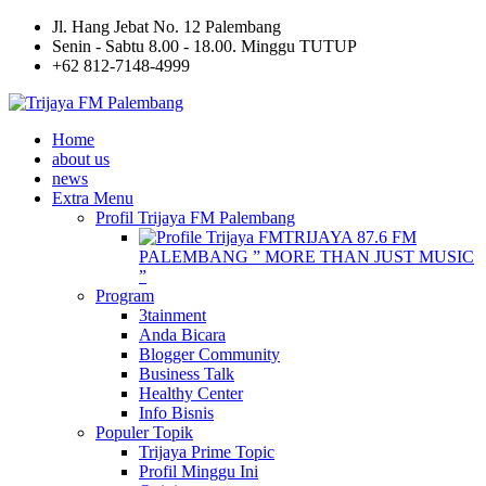
Jl. Hang Jebat No. 12 Palembang
Senin - Sabtu 8.00 - 18.00. Minggu TUTUP
+62 812-7148-4999
Home
about us
news
Extra Menu
Profil Trijaya FM Palembang
TRIJAYA 87.6 FM
PALEMBANG ” MORE THAN JUST MUSIC
”
Program
3tainment
Anda Bicara
Blogger Community
Business Talk
Healthy Center
Info Bisnis
Populer Topik
Trijaya Prime Topic
Profil Minggu Ini