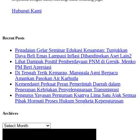
Hubungi Kami
Recent Posts
Pegadaian Gelar Seminar Edukasi Keuangan: Tunjukkan
Daya Beli Emas Lampaui Inflasi Dibandingkan Aset Lain2
Lihat Dampak Positif Pemberdayaan PNM di Gresik, Menko
PM Beri Apresiasi
​Di Tengah Terik Kemarau, Manggala Agni Berpacu
Amankan Pasokan Air Karhutla
Kemendagri Perkuat Peran Pemerintah Daerah dalam
Penerapan Kebijakan Penyelenggaraan Transmigrasi
Pengurus Yayasan Perguruan Ksatrya Lima Satu Ajak Semua
Pihak Hormati Proses Hukum Sengketa Kepengurusan
Archives
Archives