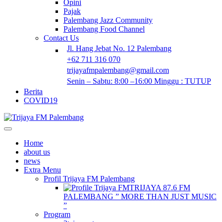
Opini
Pajak
Palembang Jazz Community
Palembang Food Channel
Contact Us
Jl. Hang Jebat No. 12 Palembang
+62 711 316 070
trijayafmpalembang@gmail.com
Senin – Sabtu: 8:00 –16:00 Minggu : TUTUP
Berita
COVID19
Home
about us
news
Extra Menu
Profil Trijaya FM Palembang
TRIJAYA 87.6 FM
PALEMBANG ” MORE THAN JUST MUSIC
”
Program