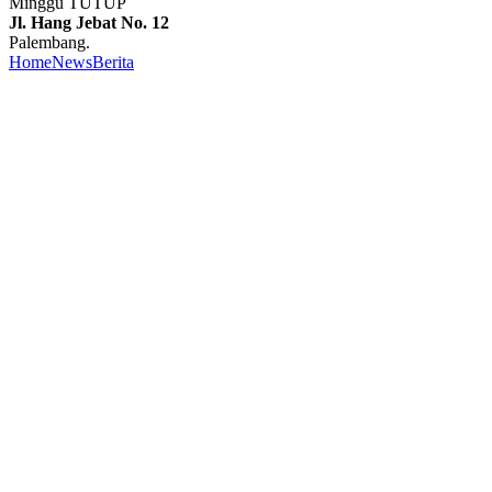
Minggu TUTUP
Jl. Hang Jebat No. 12
Palembang.
Home
News
Berita
Sambut Baik Penandatanganan Nota
Kesepahaman Antara Jaringan Pengusaha Nasional (Japnas) –
Perumda Pembangunan Sarana Jaya, WKU Binter Japnas Siap
Luaskan Jaringan Usaha
Sambut Baik
Penandatanganan Nota
Kesepahaman Antara Jaringan
Pengusaha Nasional (Japnas) –
Perumda Pembangunan
Sarana Jaya, WKU Binter
Japnas Siap Luaskan Jaringan
Usaha