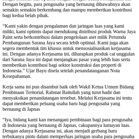
Dengan begitu, para pengusaha yang bernaung dibawahnya akan
semakin semakin berkembang dan mampu memberikan kontribusi
bagi kedua belah pihak.
“Kami yakin dengan pengalaman dan jaringan luas yang kami
miliki, kami optimis dapat mendukung distribusi produk Warna Jaya
Paint serta berkontribusi dalam pengelolaan aset milik Perumda
Pembangunan Sarana Jaya secara lebih optimal. Kami juga akan
segera membentuk tim khusus untuk mensosialisasikan kerjasama
ini. Dengan adanya Kerjasama ini, diharapkan produk cat unggulan
dari Sarana Jaya ini dapat menjangkau pasar yang lebih luas serta
memberikan kontribusi bagi sektor konstruksi dan properti di
Indonesia.” Ujar Bayu disela setelah penandatanganan Nota
Kesepahaman.
Kerja sama ini pun disambut baik oleh Wakil Ketua Umum Bidang
Pembinaan Teritorial, Rahmat Baitullah yang turut hadir dan
menyaksikan penandatangan tersebut. Melalui Kerjasama ini tentu
dapat memberikan peluang usaha baru bagi pengusaha yang
bernaung di Japnas
“Iya, bidang kami kan menangani pembinaan bagi para pengusaha
di Indonesia yang bernaung di Japnas, cakupannya lumayan luas.
Dengan adanya Kerjasama ini, akan menjadi gerbang baru
terbukanya pintu dalam memperluas jaringan usaha para pengusaha