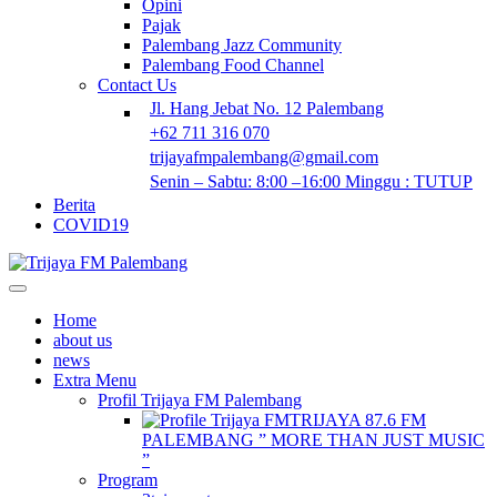
Opini
Pajak
Palembang Jazz Community
Palembang Food Channel
Contact Us
Jl. Hang Jebat No. 12 Palembang
+62 711 316 070
trijayafmpalembang@gmail.com
Senin – Sabtu: 8:00 –16:00 Minggu : TUTUP
Berita
COVID19
Home
about us
news
Extra Menu
Profil Trijaya FM Palembang
TRIJAYA 87.6 FM
PALEMBANG ” MORE THAN JUST MUSIC
”
Program