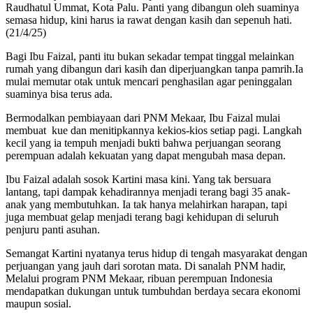
Raudhatul Ummat, Kota Palu. Panti yang dibangun oleh suaminya
semasa hidup, kini harus ia rawat dengan kasih dan sepenuh hati.
(21/4/25)
Bagi Ibu Faizal, panti itu bukan sekadar tempat tinggal melainkan
rumah yang dibangun dari kasih dan diperjuangkan tanpa pamrih.Ia
mulai memutar otak untuk mencari penghasilan agar peninggalan
suaminya bisa terus ada.
Bermodalkan pembiayaan dari PNM Mekaar, Ibu Faizal mulai
membuat kue dan menitipkannya kekios-kios setiap pagi. Langkah
kecil yang ia tempuh menjadi bukti bahwa perjuangan seorang
perempuan adalah kekuatan yang dapat mengubah masa depan.
Ibu Faizal adalah sosok Kartini masa kini. Yang tak bersuara
lantang, tapi dampak kehadirannya menjadi terang bagi 35 anak-
anak yang membutuhkan. Ia tak hanya melahirkan harapan, tapi
juga membuat gelap menjadi terang bagi kehidupan di seluruh
penjuru panti asuhan.
Semangat Kartini nyatanya terus hidup di tengah masyarakat dengan
perjuangan yang jauh dari sorotan mata. Di sanalah PNM hadir,
Melalui program PNM Mekaar, ribuan perempuan Indonesia
mendapatkan dukungan untuk tumbuhdan berdaya secara ekonomi
maupun sosial.