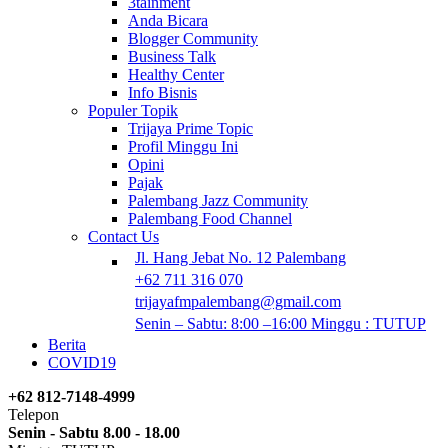
3tainment
Anda Bicara
Blogger Community
Business Talk
Healthy Center
Info Bisnis
Populer Topik
Trijaya Prime Topic
Profil Minggu Ini
Opini
Pajak
Palembang Jazz Community
Palembang Food Channel
Contact Us
Jl. Hang Jebat No. 12 Palembang
+62 711 316 070
trijayafmpalembang@gmail.com
Senin – Sabtu: 8:00 –16:00 Minggu : TUTUP
Berita
COVID19
+62 812-7148-4999
Telepon
Senin - Sabtu 8.00 - 18.00