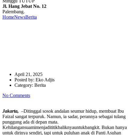
Minggu TUTUP
Jl. Hang Jebat No. 12
Palembang.
Home
News
Berita
Pesan Semangat Kartini Masa Kini,Bangkit
Bersama PNM Mekaar
Pesan Semangat Kartini Masa
Kini,Bangkit Bersama PNM
Mekaar
April 21, 2025
Posted by:
Eko Adjis
Category:
Berita
No Comments
Jakarta,
–Ditinggal sosok andalan seumur hidup, membuat Ibu
Faizal sangat terpuruk. Namun, ia sadar, perannya sebagai tulang
punggung ada di depan mata.
Kehilangansuamimenjadititikbaliknyauntukbangkit. Bukan hanya
untuk dirinya sendiri, tapi untuk puluhan anak di Panti Asuhan