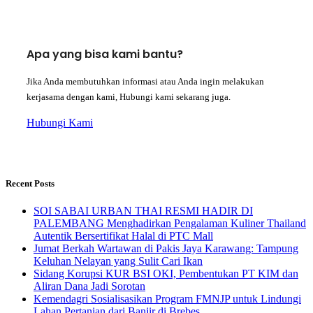
Apa yang bisa kami bantu?
Jika Anda membutuhkan informasi atau Anda ingin melakukan
kerjasama dengan kami, Hubungi kami sekarang juga.
Hubungi Kami
Recent Posts
SOI SABAI URBAN THAI RESMI HADIR DI
PALEMBANG Menghadirkan Pengalaman Kuliner Thailand
Autentik Bersertifikat Halal di PTC Mall
Jumat Berkah Wartawan di Pakis Jaya Karawang: Tampung
Keluhan Nelayan yang Sulit Cari Ikan
Sidang Korupsi KUR BSI OKI, Pembentukan PT KIM dan
Aliran Dana Jadi Sorotan
Kemendagri Sosialisasikan Program FMNJP untuk Lindungi
Lahan Pertanian dari Banjir di Brebes