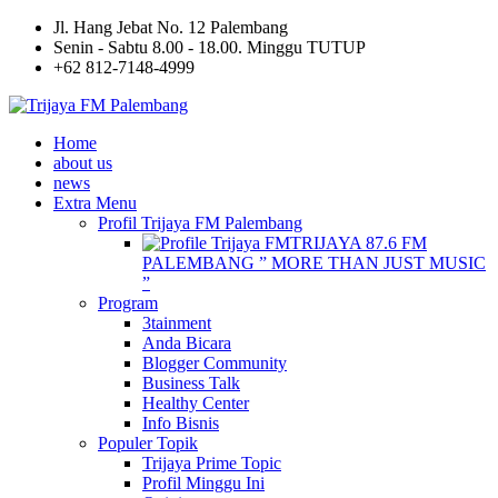
Jl. Hang Jebat No. 12 Palembang
Senin - Sabtu 8.00 - 18.00. Minggu TUTUP
+62 812-7148-4999
Home
about us
news
Extra Menu
Profil Trijaya FM Palembang
TRIJAYA 87.6 FM
PALEMBANG ” MORE THAN JUST MUSIC
”
Program
3tainment
Anda Bicara
Blogger Community
Business Talk
Healthy Center
Info Bisnis
Populer Topik
Trijaya Prime Topic
Profil Minggu Ini