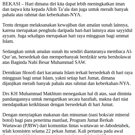
BEKASI – Hari dimana diri kita dapat lebih meningkatkan iman
dan taqwa kita kepada Alloh Ta’ala dan juga untuk meraih banyak
pahala atas rahmat dan keberkahan-NYA.
Tentu dengan melaksanakan kewajiban dan amalan sunah lainnya,
karena merupakan penghulu daripada hari-hari lainnya atau sayyidul
ayyam. Juga sekaligus merupakan hari raya mingguan bagi ummat
Islam.
Sedangkan untuk amalan sunah itu sendiri diantaranya membaca Al-
Qur’an, bersedekah dan memperbanyak berdzikir serta bersholawat
atas Baginda Nabi Besar Muhammad SAW.
Demikian filosofi dari kacamata Islam terkait bersedekah di hari raya
mingguan bagi umat Islam, yakni setiap hari Jumat, dimana
dijanjikan meraih banyak pahala atas rahmat dan keberkahan-NYA.
Drs KH Muhammad Makhtum menegaskan hal di atas, saat diminta
pandangannya untuk mengartikan secara harafiah, makna dari niat
mendapatkan keikhlasan dengan bersedekah di hari Jumat.
Dengan menyiapkan makanan dan minuman (nasi boks/air mineral
botol) bagi para penerima manfaat, Program Jumat Berkah
Wartawan (PJBW) dari komunitas lintas wartawan se-Jabodetabek,
telah konsisten selama 22 pekan Jumat. Kali pertama pada awal