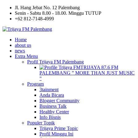
Jl. Hang Jebat No. 12 Palembang
Senin - Sabtu 8.00 - 18.00. Minggu TUTUP
+62 812-7148-4999
Home
about us
news
Extra Menu
Profil Trijaya FM Palembang
TRIJAYA 87.6 FM
PALEMBANG ” MORE THAN JUST MUSIC
”
Program
3tainment
Anda Bicara
Blogger Community
Business Talk
Healthy Center
Info Bisnis
Populer Topik
Trijaya Prime Topic
Profil Minggu Ini