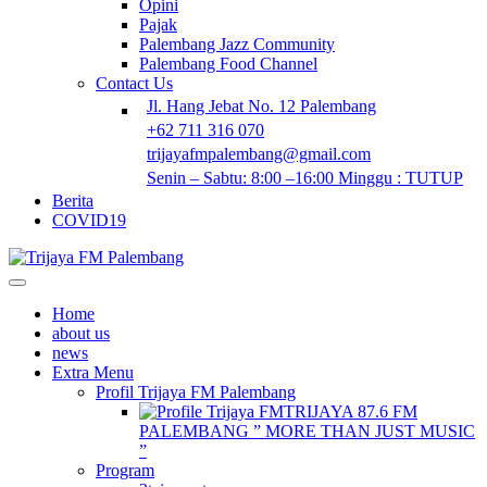
Opini
Pajak
Palembang Jazz Community
Palembang Food Channel
Contact Us
Jl. Hang Jebat No. 12 Palembang
+62 711 316 070
trijayafmpalembang@gmail.com
Senin – Sabtu: 8:00 –16:00 Minggu : TUTUP
Berita
COVID19
Home
about us
news
Extra Menu
Profil Trijaya FM Palembang
TRIJAYA 87.6 FM
PALEMBANG ” MORE THAN JUST MUSIC
”
Program