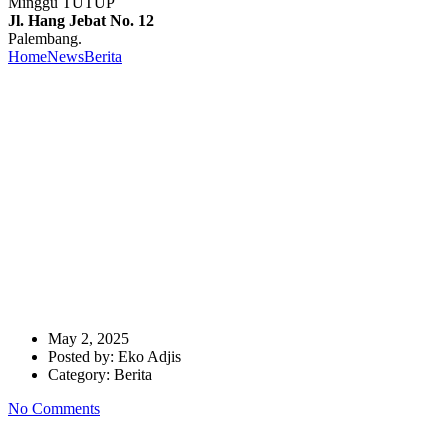
Minggu TUTUP
Jl. Hang Jebat No. 12
Palembang.
Home
News
Berita
Menjadi Amalan Sunah, BERSEDEKAH DI
JUMAT BERKAH untuk Meraih Banyak Pahala serta
Meningkatkan Iman & Taqwa
Menjadi Amalan Sunah,
BERSEDEKAH DI JUMAT
BERKAH untuk Meraih
Banyak Pahala serta
Meningkatkan Iman & Taqwa
May 2, 2025
Posted by:
Eko Adjis
Category:
Berita
No Comments