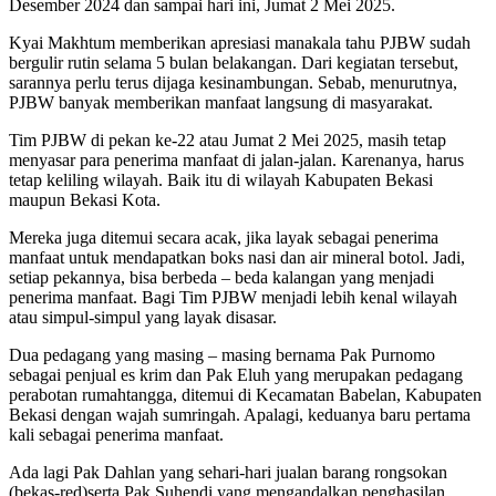
Desember 2024 dan sampai hari ini, Jumat 2 Mei 2025.
Kyai Makhtum memberikan apresiasi manakala tahu PJBW sudah
bergulir rutin selama 5 bulan belakangan. Dari kegiatan tersebut,
sarannya perlu terus dijaga kesinambungan. Sebab, menurutnya,
PJBW banyak memberikan manfaat langsung di masyarakat.
Tim PJBW di pekan ke-22 atau Jumat 2 Mei 2025, masih tetap
menyasar para penerima manfaat di jalan-jalan. Karenanya, harus
tetap keliling wilayah. Baik itu di wilayah Kabupaten Bekasi
maupun Bekasi Kota.
Mereka juga ditemui secara acak, jika layak sebagai penerima
manfaat untuk mendapatkan boks nasi dan air mineral botol. Jadi,
setiap pekannya, bisa berbeda – beda kalangan yang menjadi
penerima manfaat. Bagi Tim PJBW menjadi lebih kenal wilayah
atau simpul-simpul yang layak disasar.
Dua pedagang yang masing – masing bernama Pak Purnomo
sebagai penjual es krim dan Pak Eluh yang merupakan pedagang
perabotan rumahtangga, ditemui di Kecamatan Babelan, Kabupaten
Bekasi dengan wajah sumringah. Apalagi, keduanya baru pertama
kali sebagai penerima manfaat.
Ada lagi Pak Dahlan yang sehari-hari jualan barang rongsokan
(bekas-red)serta Pak Suhendi yang mengandalkan penghasilan