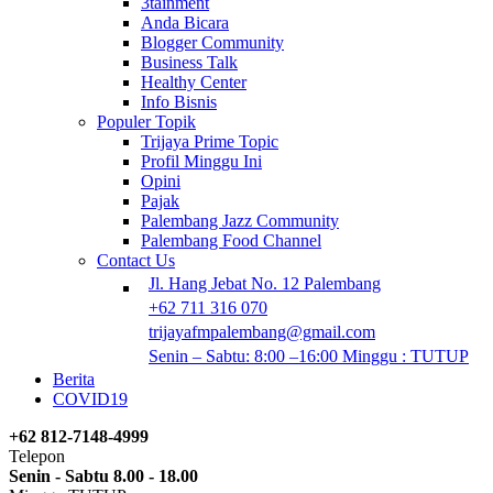
3tainment
Anda Bicara
Blogger Community
Business Talk
Healthy Center
Info Bisnis
Populer Topik
Trijaya Prime Topic
Profil Minggu Ini
Opini
Pajak
Palembang Jazz Community
Palembang Food Channel
Contact Us
Jl. Hang Jebat No. 12 Palembang
+62 711 316 070
trijayafmpalembang@gmail.com
Senin – Sabtu: 8:00 –16:00 Minggu : TUTUP
Berita
COVID19
+62 812-7148-4999
Telepon
Senin - Sabtu 8.00 - 18.00