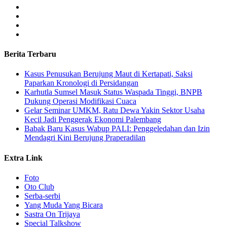
Berita Terbaru
Kasus Penusukan Berujung Maut di Kertapati, Saksi
Paparkan Kronologi di Persidangan
Karhutla Sumsel Masuk Status Waspada Tinggi, BNPB
Dukung Operasi Modifikasi Cuaca
Gelar Seminar UMKM, Ratu Dewa Yakin Sektor Usaha
Kecil Jadi Penggerak Ekonomi Palembang
Babak Baru Kasus Wabup PALI: Penggeledahan dan Izin
Mendagri Kini Berujung Praperadilan
Extra Link
Foto
Oto Club
Serba-serbi
Yang Muda Yang Bicara
Sastra On Trijaya
Special Talkshow