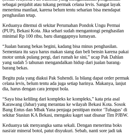
sebagai penjahit atau tukang permak celana levis. Sangat layak
menerima manfaat, karena belum tentu seharian bisa mendapat
penghasilan tetap.
Keduanya ditemui di sekitar Perumahan Pondok Ungu Permai
(PUP), Bekasi Kota. Jika sehari sudah mengantongi penghasilan
minimal Rp 100 ribu, baru dianggapnya lumayan.
“Jualan barang bekas begini, kadang bisa minus penghasilan.
Sementara itu saya harus makan siang dan beli bensin karena pakai
motor untuk pulang pergi, dari rumah ke sini,” ucap Pak Dahlan
yang sudah 5 tahunan mengandalkan hidup dari jualan barang-
barang bekas.
Begitu pula yang diakui Pak Suhendi. Ia bilang dapat order permak
celana levis, belum tentu ada juga setiap harinya. Makanya, lanjut
dia, harus dengan cara jemput bola.
“Saya bisa keliling dari kompleks ke kompleks,” kata pria asal
Karawang (Jabar) yang merantau ke wilayah Bekasi Kota. Sosok
Bang Entus dan Mbak Yana penjaga penitipan motor ‘Tubagus‘ di
sekitar Stasiun KA Bekasi, mengaku kaget saat disasar Tim PJBW.
Keduanya tak menyangka sama sekali. Dengan menerima boks
nasi/air mineral botol, patut disyukuri. Sebab, nanti sore jadi tak