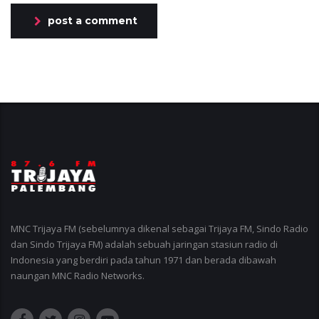
post a comment
MNC Trijaya FM (sebelumnya dikenal sebagai Trijaya FM, Sindo Radio
dan Sindo Trijaya FM) adalah sebuah jaringan stasiun radio di
Indonesia yang berdiri pada tahun 1971 dan berada dibawah
naungan MNC Radio Networks.