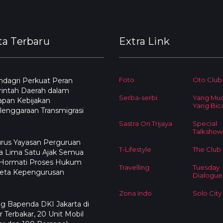
ta Terbaru
Extra Link
Foto
Oto Club
dagri Perkuat Peran
intah Daerah dalam
Serba-serbi
Yang Mu
apan Kebijakan
Yang Bic
enggaraan Transmigrasi
Sastra On Trijaya
Special
Talkshow
rus Yayasan Perguruan
T-Lifestyle
The Club
a Lima Satu Ajak Semua
 Hormati Proses Hukum
Travelling
Tuesday
eta Kepengurusan
Dialogue
Zona Indo
Solo City
g Bapenda DKI Jakarta di
 Terbakar, 20 Unit Mobil