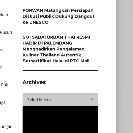
FORWAN Matangkan Persiapan
hkan
Diskusi Publik Dukung Dangdut
ke UNESCO
elusuri
SOI SABAI URBAN THAI RESMI
HADIR DI PALEMBANG
Menghadirkan Pengalaman
di,
Kuliner Thailand Autentik
Bersertifikat Halal di PTC Mall
im
Archives
r Pak
Archives
Select Month
uga
sungan