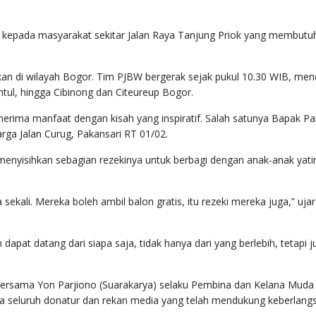
kan kepada masyarakat sekitar Jalan Raya Tanjung Priok yang membutu
rkan di wilayah Bogor. Tim PJBW bergerak sejak pukul 10.30 WIB, men
tul, hingga Cibinong dan Citeureup Bogor.
erima manfaat dengan kisah yang inspiratif. Salah satunya Bapak Par
arga Jalan Curug, Pakansari RT 01/02.
 menyisihkan sebagian rezekinya untuk berbagi dengan anak-anak yat
sekali. Mereka boleh ambil balon gratis, itu rezeki mereka juga,” uja
dapat datang dari siapa saja, tidak hanya dari yang berlebih, tetapi j
bersama Yon Parjiono (Suarakarya) selaku Pembina dan Kelana Muda
a seluruh donatur dan rekan media yang telah mendukung keberlang