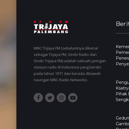
Beri
Kemen
MNC Trijaya FM (sebelumnya dikenal
Pemer
sebagai Trijaya FM, Sindo Radio dan
Pener
Sindo Trijaya FM) adalah sebuah jaringan
Penyel
stasiun radio di Indonesia yang berdiri
pada tahun 1971 dan berada dibawah
naungan MNC Radio Networks.
Pengu
Ksatry
Pihak
Sengk
Gedun
Gambir