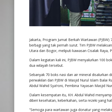
Jakarta, Program Jumat Berkah Wartawan (PJBW) 
berbagi yang tak pernah surut. Tim PJBW melaksanak
Utara dan Bogor, meliputi kawasan Cisalak Raya, 
Dalam kegiatan kali ini, PJBW menyalurkan 100 bo
dua wilayah tersebut.
Sebanyak 70 boks nasi dan air mineral disalurkan 
perwakilan dari PJBW di Masjid Nurul Islam Balai Ra
Abdul Wahid Sya’roni, Pembina Yayasan Masjid Nuru
Dalam kesempatan itu, KH. Abdul Wahid menyampai
diberi kesehatan, keberkahan, serta rezeki yang hal
“Semoga para wartawan juga donatur yang melaksan