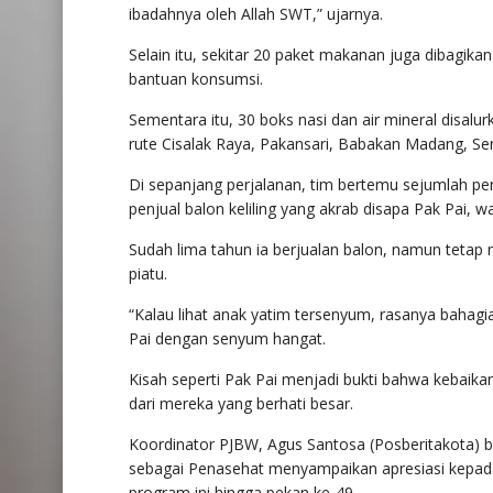
ibadahnya oleh Allah SWT,” ujarnya.
Selain itu, sekitar 20 paket makanan juga dibagi
bantuan konsumsi.
Sementara itu, 30 boks nasi dan air mineral disalu
rute Cisalak Raya, Pakansari, Babakan Madang, Sen
Di sepanjang perjalanan, tim bertemu sejumlah pen
penjual balon keliling yang akrab disapa Pak Pai, w
Sudah lima tahun ia berjualan balon, namun tetap
piatu.
“Kalau lihat anak yatim tersenyum, rasanya bahagia 
Pai dengan senyum hangat.
Kisah seperti Pak Pai menjadi bukti bahwa kebaikan 
dari mereka yang berhati besar.
Koordinator PJBW, Agus Santosa (Posberitakota) 
sebagai Penasehat menyampaikan apresiasi kepad
program ini hingga pekan ke-49.