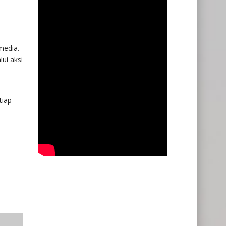
media.
ui aksi
tiap