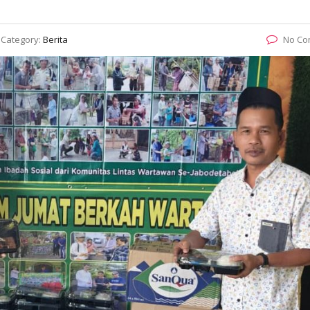
Category:
Berita
No Co