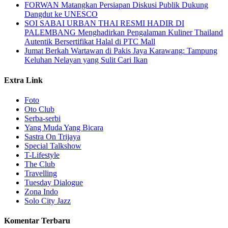
FORWAN Matangkan Persiapan Diskusi Publik Dukung
Dangdut ke UNESCO
SOI SABAI URBAN THAI RESMI HADIR DI
PALEMBANG Menghadirkan Pengalaman Kuliner Thailand
Autentik Bersertifikat Halal di PTC Mall
Jumat Berkah Wartawan di Pakis Jaya Karawang: Tampung
Keluhan Nelayan yang Sulit Cari Ikan
Extra Link
Foto
Oto Club
Serba-serbi
Yang Muda Yang Bicara
Sastra On Trijaya
Special Talkshow
T-Lifestyle
The Club
Travelling
Tuesday Dialogue
Zona Indo
Solo City Jazz
Komentar Terbaru