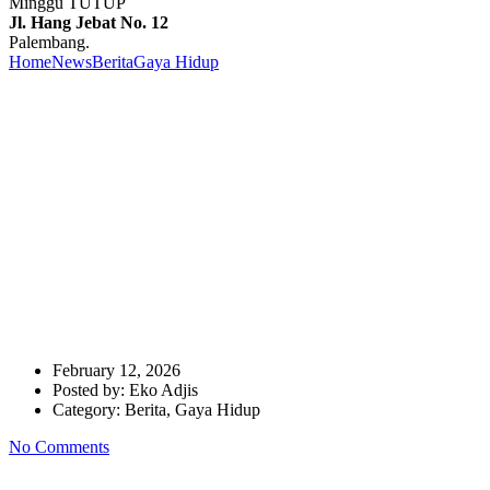
Minggu TUTUP
Jl. Hang Jebat No. 12
Palembang.
Home
News
Berita
Gaya Hidup
Rayakan Kebersamaan Ramadan,
Ibis Palembang Sanggar Hadirkan Promo Iftar RASA “Ragam
Sajian Ramadhan”
Rayakan Kebersamaan
Ramadan, Ibis Palembang
Sanggar Hadirkan Promo Iftar
RASA “Ragam Sajian
Ramadhan”
February 12, 2026
Posted by:
Eko Adjis
Category:
Berita, Gaya Hidup
No Comments