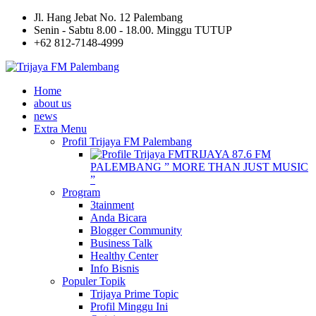
Jl. Hang Jebat No. 12 Palembang
Senin - Sabtu 8.00 - 18.00. Minggu TUTUP
+62 812-7148-4999
Home
about us
news
Extra Menu
Profil Trijaya FM Palembang
TRIJAYA 87.6 FM
PALEMBANG ” MORE THAN JUST MUSIC
”
Program
3tainment
Anda Bicara
Blogger Community
Business Talk
Healthy Center
Info Bisnis
Populer Topik
Trijaya Prime Topic
Profil Minggu Ini