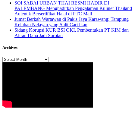
SOI SABAI URBAN THAI RESMI HADIR DI
PALEMBANG Menghadirkan Pengalaman Kuliner Thailand
Autentik Bersertifikat Halal di PTC Mall
Jumat Berkah Wartawan di Pakis Jaya Karawang: Tampung
Keluhan Nelayan yang Sulit Cari Ikan
Sidang Korupsi KUR BSI OKI, Pembentukan PT KIM dan
Aliran Dana Jadi Sorotan
Archives
Archives