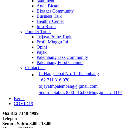
3tainment
Anda Bicara
Blogger Community
Business Talk
Healthy Center
Info Bisnis
Populer Topik
Trijaya Prime Topic
Profil Minggu Ini
Opini
Pajak
Palembang Jazz Community
Palembang Food Channel
Contact Us
Jl. Hang Jebat No. 12 Palembang
+62 711 316 070
trijayafmpalembang@gmail.com
Senin – Sabtu: 8:00 –16:00 Minggu : TUTUP
Berita
COVID19
+62 812-7148-4999
Telepon
Senin - Sabtu 8.00 - 18.00