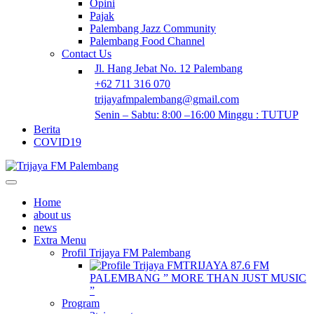
Opini
Pajak
Palembang Jazz Community
Palembang Food Channel
Contact Us
Jl. Hang Jebat No. 12 Palembang
+62 711 316 070
trijayafmpalembang@gmail.com
Senin – Sabtu: 8:00 –16:00 Minggu : TUTUP
Berita
COVID19
Home
about us
news
Extra Menu
Profil Trijaya FM Palembang
TRIJAYA 87.6 FM
PALEMBANG ” MORE THAN JUST MUSIC
”
Program