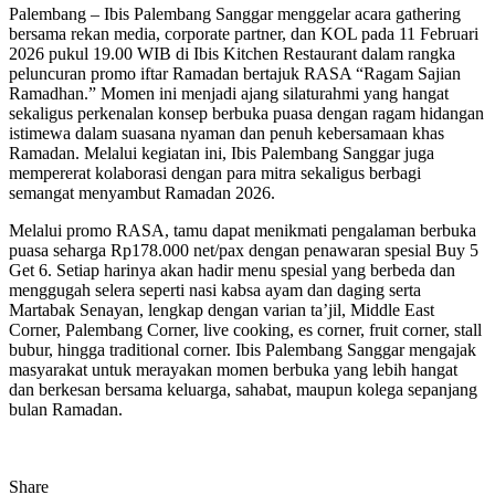
Palembang – Ibis Palembang Sanggar menggelar acara gathering
bersama rekan media, corporate partner, dan KOL pada 11 Februari
2026 pukul 19.00 WIB di Ibis Kitchen Restaurant dalam rangka
peluncuran promo iftar Ramadan bertajuk RASA “Ragam Sajian
Ramadhan.” Momen ini menjadi ajang silaturahmi yang hangat
sekaligus perkenalan konsep berbuka puasa dengan ragam hidangan
istimewa dalam suasana nyaman dan penuh kebersamaan khas
Ramadan. Melalui kegiatan ini, Ibis Palembang Sanggar juga
mempererat kolaborasi dengan para mitra sekaligus berbagi
semangat menyambut Ramadan 2026.
Melalui promo RASA, tamu dapat menikmati pengalaman berbuka
puasa seharga Rp178.000 net/pax dengan penawaran spesial Buy 5
Get 6. Setiap harinya akan hadir menu spesial yang berbeda dan
menggugah selera seperti nasi kabsa ayam dan daging serta
Martabak Senayan, lengkap dengan varian ta’jil, Middle East
Corner, Palembang Corner, live cooking, es corner, fruit corner, stall
bubur, hingga traditional corner. Ibis Palembang Sanggar mengajak
masyarakat untuk merayakan momen berbuka yang lebih hangat
dan berkesan bersama keluarga, sahabat, maupun kolega sepanjang
bulan Ramadan.
Share