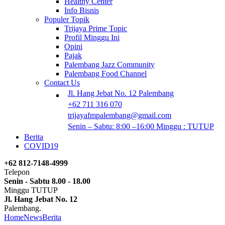
Healthy Center
Info Bisnis
Populer Topik
Trijaya Prime Topic
Profil Minggu Ini
Opini
Pajak
Palembang Jazz Community
Palembang Food Channel
Contact Us
Jl. Hang Jebat No. 12 Palembang
+62 711 316 070
trijayafmpalembang@gmail.com
Senin – Sabtu: 8:00 –16:00 Minggu : TUTUP
Berita
COVID19
+62 812-7148-4999
Telepon
Senin - Sabtu 8.00 - 18.00
Minggu TUTUP
Jl. Hang Jebat No. 12
Palembang.
Home
News
Berita
“Kasus Dana Hibah Pilkada, Jaksa Tuntut Mantan