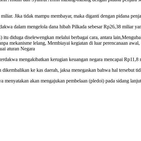
iliar. Jika tidak mampu membayar, maka diganti dengan pidana penjar
akwa dalam mengelola dana hibah Pilkada sebesar Rp26,38 miliar y
itu diduga diselewengkan melalui berbagai cara, antara lain,Menguba
tanpa mekanisme lelang, Membiayai kegiatan di luar perencanaan awal
uai aturan Negara
a terdakwa mengakibatkan kerugian keuangan negara mencapai Rp11,8 m
ah dikembalikan ke kas daerah, jaksa menegaskan bahwa hal tersebut t
ya menyatakan akan mengajukan pembelaan (pledoi) pada sidang lanju