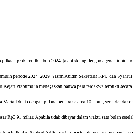
aksa Tuntut Mantan Ketua KPU 
 pilkada prabumulih tahun 2024, jalani sidang dengan agenda tuntuta
umulih periode 2024–2029, Yasrin Abidin Sekretaris KPU dan Syahru
i Kejari Prabumulih menegaskan bahwa para terdakwa terbukti secara
Marta Dinata dengan pidana penjara selama 10 tahun, serta denda seb
sar Rp3,91 miliar. Apabila tidak dibayar dalam waktu satu bulan setel
n Abidin dan Syahrul Arifin masing-masing dengan pidana penjara sel