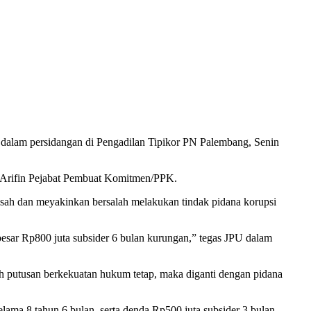
Prabumulih 10 Tahun Penjara”
n dalam persidangan di Pengadilan Tipikor PN Palembang, Senin
l Arifin Pejabat Pembuat Komitmen/PPK.
 sah dan meyakinkan bersalah melakukan tindak pidana korupsi
esar Rp800 juta subsider 6 bulan kurungan,” tegas JPU dalam
ah putusan berkekuatan hukum tetap, maka diganti dengan pidana
ama 8 tahun 6 bulan, serta denda Rp500 juta subsider 3 bulan