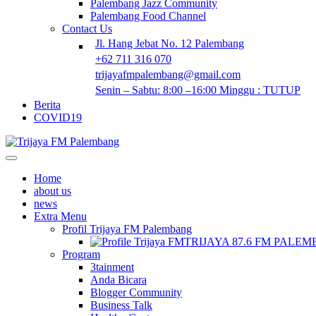
Palembang Jazz Community
Palembang Food Channel
Contact Us
Jl. Hang Jebat No. 12 Palembang
+62 711 316 070
trijayafmpalembang@gmail.com
Senin – Sabtu: 8:00 –16:00 Minggu : TUTUP
Berita
COVID19
Home
about us
news
Extra Menu
Profil Trijaya FM Palembang
TRIJAYA 87.6 FM PALE
Program
3tainment
Anda Bicara
Blogger Community
Business Talk