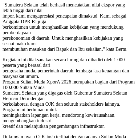
“Sumatera Selatan telah berhasil mencatatkan nilai ekspor yang
lebih tinggi dari nilai
impor, kami mengapresiasi pencapaian dimaksud. Kami sebagai
Anggota DPR RI juga
berkomitmen untuk menghasilkan kebijakan yang mendukung
pemberdayaan
perekonomian di daerah. Untuk menghasilkan kebijakan yang
sesuai maka kami
membutuhan masukan dari Bapak dan Ibu sekalian,” kata Bertu.
Kegiatan ini dilaksanakan secara luring dan dihadiri oleh 1.000
peserta yang berasal dari
pengusaha muda, pemerintah daerah, lembaga jasa keuangan dan
masyarakat umum.
Program Sultan Muda XporA 2026 merupakan bagian dari Program
100.000 Sultan Muda
Sumatera Selatan yang digagas oleh Gubernur Sumatera Selatan
Herman Deru dengan
berkolaborasi dengan OJK dan seluruh stakeholders lainnya.
Program ini bertujuan untuk
meningkatkan lapangan kerja, mendorong kewirausahaan,
mengembangkan industri
kreatif dan melanjutkan pengembangan infrastruktur.
Dukungan nyata OJK juga terlihat dengan adanya Sultan Muda