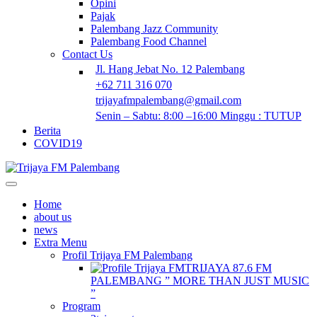
Opini
Pajak
Palembang Jazz Community
Palembang Food Channel
Contact Us
Jl. Hang Jebat No. 12 Palembang
+62 711 316 070
trijayafmpalembang@gmail.com
Senin – Sabtu: 8:00 –16:00 Minggu : TUTUP
Berita
COVID19
Home
about us
news
Extra Menu
Profil Trijaya FM Palembang
TRIJAYA 87.6 FM
PALEMBANG ” MORE THAN JUST MUSIC
”
Program