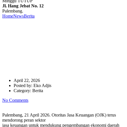
Minggu TUTUP
Jl. Hang Jebat No. 12
Palembang.
Home
News
Berita
Lepas Ekspor Produk Kelapa, OJK Perkuat
Sinergi Pengembangan Ekonomi Daerah Sumsel
Lepas Ekspor Produk Kelapa,
OJK Perkuat Sinergi
Pengembangan Ekonomi
Daerah Sumsel
April 22, 2026
Posted by:
Eko Adjis
Category:
Berita
No Comments
Palembang, 21 April 2026. Otoritas Jasa Keuangan (OJK) terus
mendorong peran sektor
jasa keuangan untuk mendukung pengembangan ekonomi daerah