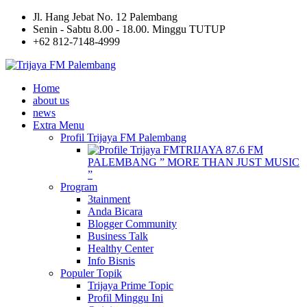
Jl. Hang Jebat No. 12 Palembang
Senin - Sabtu 8.00 - 18.00. Minggu TUTUP
+62 812-7148-4999
Home
about us
news
Extra Menu
Profil Trijaya FM Palembang
TRIJAYA 87.6 FM
PALEMBANG ” MORE THAN JUST MUSIC
”
Program
3tainment
Anda Bicara
Blogger Community
Business Talk
Healthy Center
Info Bisnis
Populer Topik
Trijaya Prime Topic
Profil Minggu Ini