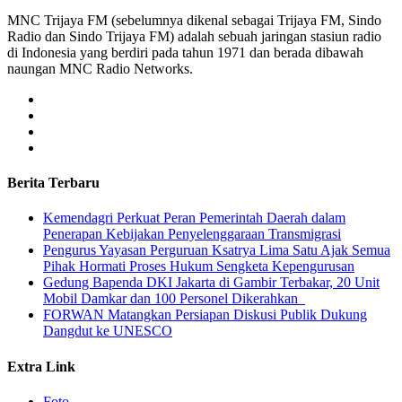
MNC Trijaya FM (sebelumnya dikenal sebagai Trijaya FM, Sindo
Radio dan Sindo Trijaya FM) adalah sebuah jaringan stasiun radio
di Indonesia yang berdiri pada tahun 1971 dan berada dibawah
naungan MNC Radio Networks.
Berita Terbaru
Kemendagri Perkuat Peran Pemerintah Daerah dalam
Penerapan Kebijakan Penyelenggaraan Transmigrasi
Pengurus Yayasan Perguruan Ksatrya Lima Satu Ajak Semua
Pihak Hormati Proses Hukum Sengketa Kepengurusan
Gedung Bapenda DKI Jakarta di Gambir Terbakar, 20 Unit
Mobil Damkar dan 100 Personel Dikerahkan
FORWAN Matangkan Persiapan Diskusi Publik Dukung
Dangdut ke UNESCO
Extra Link
Foto