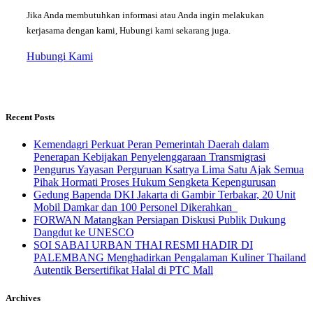
Jika Anda membutuhkan informasi atau Anda ingin melakukan
kerjasama dengan kami, Hubungi kami sekarang juga.
Hubungi Kami
Recent Posts
Kemendagri Perkuat Peran Pemerintah Daerah dalam
Penerapan Kebijakan Penyelenggaraan Transmigrasi
Pengurus Yayasan Perguruan Ksatrya Lima Satu Ajak Semua
Pihak Hormati Proses Hukum Sengketa Kepengurusan
Gedung Bapenda DKI Jakarta di Gambir Terbakar, 20 Unit
Mobil Damkar dan 100 Personel Dikerahkan
FORWAN Matangkan Persiapan Diskusi Publik Dukung
Dangdut ke UNESCO
SOI SABAI URBAN THAI RESMI HADIR DI
PALEMBANG Menghadirkan Pengalaman Kuliner Thailand
Autentik Bersertifikat Halal di PTC Mall
Archives