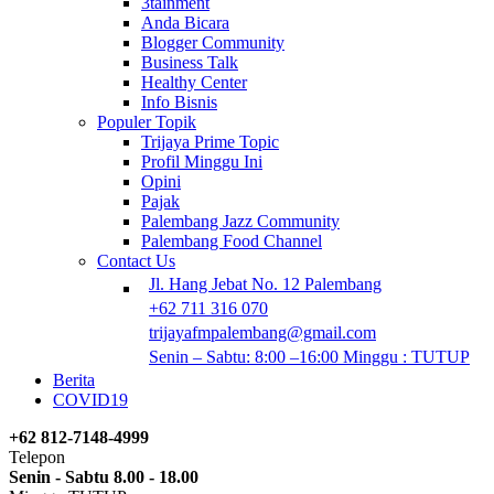
3tainment
Anda Bicara
Blogger Community
Business Talk
Healthy Center
Info Bisnis
Populer Topik
Trijaya Prime Topic
Profil Minggu Ini
Opini
Pajak
Palembang Jazz Community
Palembang Food Channel
Contact Us
Jl. Hang Jebat No. 12 Palembang
+62 711 316 070
trijayafmpalembang@gmail.com
Senin – Sabtu: 8:00 –16:00 Minggu : TUTUP
Berita
COVID19
+62 812-7148-4999
Telepon
Senin - Sabtu 8.00 - 18.00