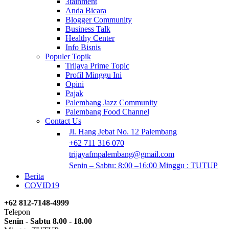
3tainment
Anda Bicara
Blogger Community
Business Talk
Healthy Center
Info Bisnis
Populer Topik
Trijaya Prime Topic
Profil Minggu Ini
Opini
Pajak
Palembang Jazz Community
Palembang Food Channel
Contact Us
Jl. Hang Jebat No. 12 Palembang
+62 711 316 070
trijayafmpalembang@gmail.com
Senin – Sabtu: 8:00 –16:00 Minggu : TUTUP
Berita
COVID19
+62 812-7148-4999
Telepon
Senin - Sabtu 8.00 - 18.00