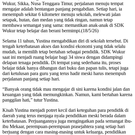
Wukur, Sikka, Nusa Tenggara Timur, perjalanan menuju tempat
mengajar adalah bentangan panjang pengabdian. Setiap hari, ia
menempuh sekitar 6 kilometer menuju sekolah, melewati jalan
setapak, hutan, dan medan yang tidak ringan, namun tetap
membawa semangat yang sama: memastikan anak-anak di SDK
Wukur tetap belajar dan berani bermimpi.(18/5/26)
Selama 11 tahun, Yustina mengabdikan diri di sekolah tersebut. Di
tengah keterbatasan akses dan kondisi ekonomi yang tidak selalu
mudah, ia memilih tetap bertahan sebagai pendidik. SDK Wukur
saat ini menjadi ruang belajar bagi 34 siswa dengan didampingi
delapan tenaga pendidik. Di tempat yang sederhana itu, proses
belajar tidak hanya dibangun dari buku dan papan tulis, tetapi juga
dari ketulusan para guru yang terus hadir meski harus menempuh
perjalanan panjang setiap hari.
“Banyak orang tidak mau mengajar di sini karena kondisi jalan dan
keuangan yang tidak memungkinkan. Namun, kami bertahan karena
panggilan hati,” tutur Yustina.
Kisah Yustina menjadi potret kecil dari keteguhan para pendidik di
daerah yang terus menjaga nyala pendidikan meski berada dalam
keterbatasan. Perjuangannya juga mengingatkan pada semangat ibu-
ibu Mekaar, perempuan-perempuan prasejahtera yang setiap hari
berjuang dengan cara masing-masing untuk keluarga, pendidikan