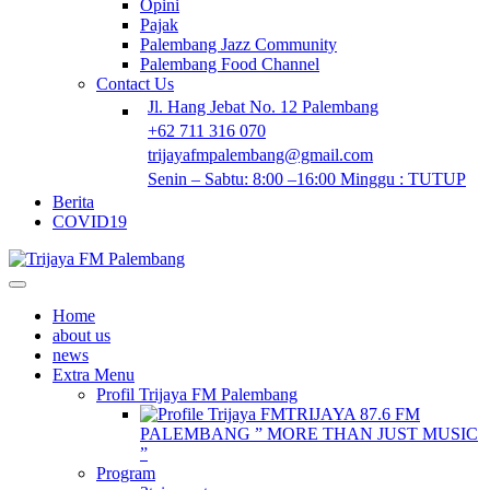
Opini
Pajak
Palembang Jazz Community
Palembang Food Channel
Contact Us
Jl. Hang Jebat No. 12 Palembang
+62 711 316 070
trijayafmpalembang@gmail.com
Senin – Sabtu: 8:00 –16:00 Minggu : TUTUP
Berita
COVID19
Home
about us
news
Extra Menu
Profil Trijaya FM Palembang
TRIJAYA 87.6 FM
PALEMBANG ” MORE THAN JUST MUSIC
”
Program