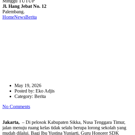
Minggu TUTUP
Jl. Hang Jebat No. 12
Palembang.
Home
News
Berita
Menjaga Nyala Belajar di Kabupaten Sikka, PNM
Apresiasi Ketulusan Guru Honorer SDK Wukur
Menjaga Nyala Belajar di
Kabupaten Sikka, PNM
Apresiasi Ketulusan Guru
Honorer SDK Wukur
May 19, 2026
Posted by:
Eko Adjis
Category:
Berita
No Comments
Jakarta,
– Di pelosok Kabupaten Sikka, Nusa Tenggara Timur,
jalan menuju ruang kelas tidak selalu berupa lorong sekolah yang
mudah dilalui. Bagi Ibu Yustina Yuniarti, Guru Honorer SDK