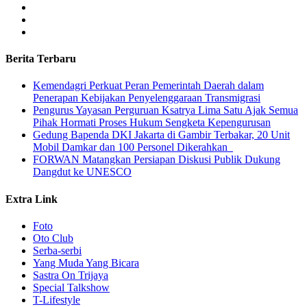
Berita Terbaru
Kemendagri Perkuat Peran Pemerintah Daerah dalam
Penerapan Kebijakan Penyelenggaraan Transmigrasi
Pengurus Yayasan Perguruan Ksatrya Lima Satu Ajak Semua
Pihak Hormati Proses Hukum Sengketa Kepengurusan
Gedung Bapenda DKI Jakarta di Gambir Terbakar, 20 Unit
Mobil Damkar dan 100 Personel Dikerahkan
FORWAN Matangkan Persiapan Diskusi Publik Dukung
Dangdut ke UNESCO
Extra Link
Foto
Oto Club
Serba-serbi
Yang Muda Yang Bicara
Sastra On Trijaya
Special Talkshow
T-Lifestyle