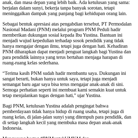
anak, dan masa depan yang lebih baik. Ada ketulusan yang sama:
berjalan dalam sunyi, bekerja tanpa banyak sorotan, tetapi
meninggalkan dampak yang panjang bagi kehidupan orang lain.
Sebagai bentuk apresiasi atas pengabdian tersebut, PT Permodalan
Nasional Madani (PNM) melalui program PNM Peduli hadir
memberikan dukungan sosial kepada Ibu Yustina. Bantuan ini
menjadi wujud kepedulian terhadap sosok pendidik yang tidak
hanya mengajar dengan ilmu, tetapi juga dengan hati. Kehadiran
PNM diharapkan dapat menjadi penguat langkah bagi Yustina dan
para pendidik lainnya yang terus bertahan menjaga harapan di
ruang-ruang kelas sederhana.
“Terima kasih PNM sudah hadir membantu saya. Dukungan ini
sangat berarti, bukan hanya untuk saya, tetapi juga menjadi
semangat baru agar saya bisa terus mengajar anak-anak di sini.
Semoga perhatian seperti ini membuat kami semakin kuat untuk
tetap menjalankan tugas dengan hati,” ujar Yustina.
Bagi PNM, ketulusan Yustina adalah pengingat bahwa
pemberdayaan tidak hanya hidup di ruang usaha, tetapi juga di
ruang kelas, di jalan-jalan sunyi yang ditempuh para pendidik, dan
di setiap langkah kecil yang membuka masa depan anak-anak
Indonesia.