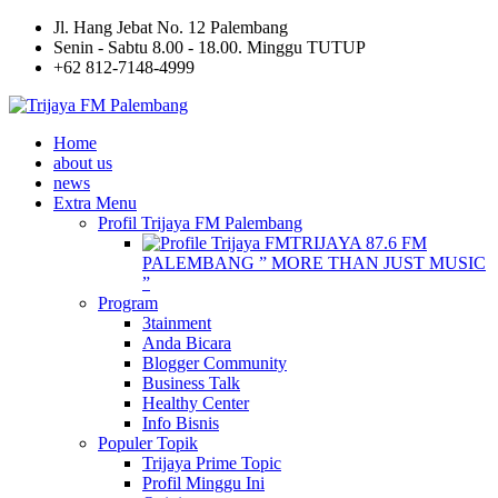
Jl. Hang Jebat No. 12 Palembang
Senin - Sabtu 8.00 - 18.00. Minggu TUTUP
+62 812-7148-4999
Home
about us
news
Extra Menu
Profil Trijaya FM Palembang
TRIJAYA 87.6 FM
PALEMBANG ” MORE THAN JUST MUSIC
”
Program
3tainment
Anda Bicara
Blogger Community
Business Talk
Healthy Center
Info Bisnis
Populer Topik
Trijaya Prime Topic
Profil Minggu Ini