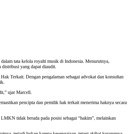
i Musik Indonesia
dalam tata kelola royalti musik di Indonesia. Menurutnya,
istribusi yang dapat diaudit.
Hak Terkait. Dengan pengalaman sebagai advokat dan konsultan
ik.
t,” ujar Marcell.
mastikan pencipta dan pemilik hak terkait menerima haknya secara
lai LMKN tidak berada pada posisi sebagai “hakim”, melainkan
rutnya, terjadi bukan karena kesengajaan, tetapi akibat kurangnya