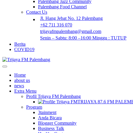
Palembang Jazz Community
Palembang Food Channel
Contact Us
Jl. Hang Jebat No. 12 Palembang
+62 711 316 070
trijayafmpalembang@gmail.com
Senin – Sabtu: 8:00 –16:00 Minggu : TUTUP
Berita
COVID19
Home
about us
news
Extra Menu
Profil Trijaya FM Palembang
TRIJAYA 87.6 FM PALE
Program
3tainment
Anda Bicara
Blogger Community
Business Talk