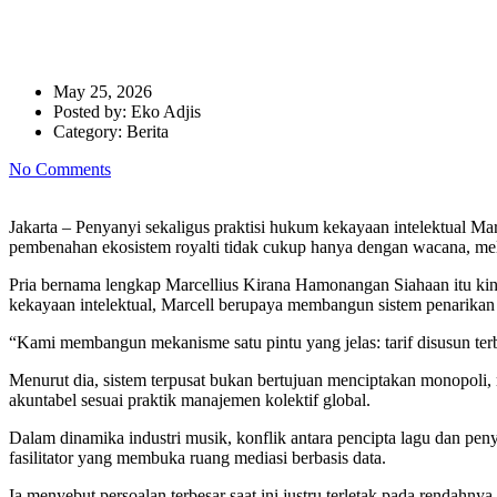
Pimpin LMKN, Marcell Siahaan 
May 25, 2026
Posted by:
Eko Adjis
Category:
Berita
No Comments
Jakarta – Penyanyi sekaligus praktisi hukum kekayaan intelektual Mar
pembenahan ekosistem royalti tidak cukup hanya dengan wacana, mela
Pria bernama lengkap Marcellius Kirana Hamonangan Siahaan itu k
kekayaan intelektual, Marcell berupaya membangun sistem penarikan ro
“Kami membangun mekanisme satu pintu yang jelas: tarif disusun terbu
Menurut dia, sistem terpusat bukan bertujuan menciptakan monopoli,
akuntabel sesuai praktik manajemen kolektif global.
Dalam dinamika industri musik, konflik antara pencipta lagu dan pen
fasilitator yang membuka ruang mediasi berbasis data.
Ia menyebut persoalan terbesar saat ini justru terletak pada rendahny