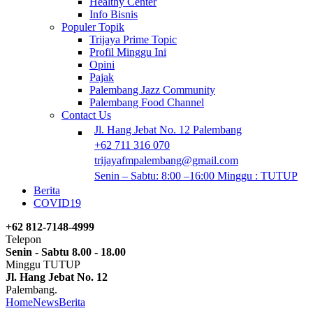
Healthy Center
Info Bisnis
Populer Topik
Trijaya Prime Topic
Profil Minggu Ini
Opini
Pajak
Palembang Jazz Community
Palembang Food Channel
Contact Us
Jl. Hang Jebat No. 12 Palembang
+62 711 316 070
trijayafmpalembang@gmail.com
Senin – Sabtu: 8:00 –16:00 Minggu : TUTUP
Berita
COVID19
+62 812-7148-4999
Telepon
Senin - Sabtu 8.00 - 18.00
Minggu TUTUP
Jl. Hang Jebat No. 12
Palembang.
Home
News
Berita
Pimpin LMKN, Marcell Siahaan Fokus Benahi Ekos