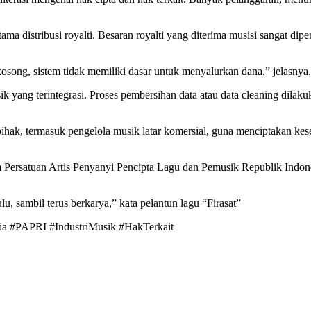
ma distribusi royalti. Besaran royalti yang diterima musisi sangat dip
song, sistem tidak memiliki dasar untuk menyalurkan dana,” jelasnya.
ang terintegrasi. Proses pembersihan data atau data cleaning dilakukan 
ihak, termasuk pengelola musik latar komersial, guna menciptakan kese
Persatuan Artis Penyanyi Pencipta Lagu dan Pemusik Republik Indo
lu, sambil terus berkarya,” kata pelantun lagu “Firasat”
a #PAPRI #IndustriMusik #HakTerkait