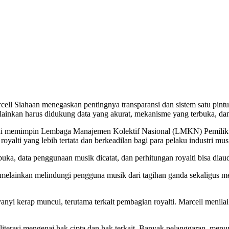
Fokus Benahi Ekosistem Royalt
cell Siahaan menegaskan pentingnya transparansi dan sistem satu pintu 
inkan harus didukung data yang akurat, mekanisme yang terbuka, dan d
ini memimpin Lembaga Manajemen Kolektif Nasional (LMKN) Pemilik 
yalti yang lebih tertata dan berkeadilan bagi para pelaku industri mus
ka, data penggunaan musik dicatat, dan perhitungan royalti bisa diaudi
 melainkan melindungi pengguna musik dari tagihan ganda sekaligus me
yanyi kerap muncul, terutama terkait pembagian royalti. Marcell meni
a literasi mengenai hak cipta dan hak terkait. Banyak pelanggaran, menu