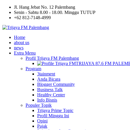
Jl. Hang Jebat No. 12 Palembang
Senin - Sabtu 8.00 - 18.00. Minggu TUTUP
+62 812-7148-4999
Home
about us
news
Extra Menu
Profil Trijaya FM Palembang
TRIJAYA 87.6 FM PALE
Program
3tainment
Anda Bicara
Blogger Community
Business Talk
Healthy Center
Info Bisnis
Populer Topik
Trijaya Prime Topic
Profil Minggu Ini
Opini
Pajak