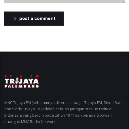
post a comment
MNC Trijaya FM (sebelumnya dikenal sebagai Trijaya FM, Sindo Radio
dan Sindo Trijaya FM) adalah sebuah jaringan stasiun radio di
Indonesia yang berdiri pada tahun 1971 dan berada dibawah
naungan MNC Radio Networks.