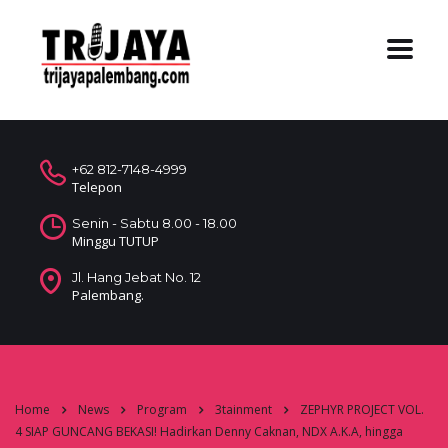
+62 812-7148-4999
Telepon
Senin - Sabtu 8.00 - 18.00
Minggu TUTUP
Jl. Hang Jebat No. 12
Palembang.
Home
News
Program
3tainment
ZEPHYR PROJECT VOL.
4 SIAP GUNCANG BEKASI! Hadirkan Denny Caknan, NDX A.K.A, hingga