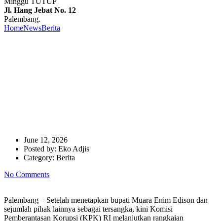
Minggu TUTUP
Jl. Hang Jebat No. 12
Palembang.
Home
News
Berita
KPK Geledah Kantor Bupati Muara Enim dan
Rumah Sekdis Pendidikan dan Kebudayaan
KPK Geledah Kantor Bupati
Muara Enim dan Rumah
Sekdis Pendidikan dan
Kebudayaan
June 12, 2026
Posted by:
Eko Adjis
Category:
Berita
No Comments
Palembang – Setelah menetapkan bupati Muara Enim Edison dan
sejumlah pihak lainnya sebagai tersangka, kini Komisi
Pemberantasan Korupsi (KPK) RI melanjutkan rangkaian