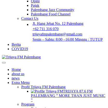
Opini
Pajak
Palembang Jazz Community
Palembang Food Channel
Contact Us
Jl. Hang Jebat No. 12 Palembang
+62 711 316 070
trijayafmpalembang@gmail.com
Senin – Sabtu: 8:00 –16:00 Minggu : TUTUP
Berita
COVID19
Home
about us
news
Extra Menu
Profil Trijaya FM Palembang
TRIJAYA 87.6 FM
PALEMBANG ” MORE THAN JUST MUSIC
”
Program