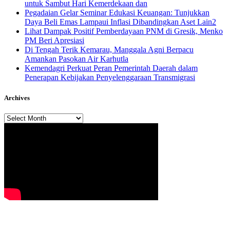
untuk Sambut Hari Kemerdekaan dan
Pegadaian Gelar Seminar Edukasi Keuangan: Tunjukkan
Daya Beli Emas Lampaui Inflasi Dibandingkan Aset Lain2
Lihat Dampak Positif Pemberdayaan PNM di Gresik, Menko
PM Beri Apresiasi
​Di Tengah Terik Kemarau, Manggala Agni Berpacu
Amankan Pasokan Air Karhutla
Kemendagri Perkuat Peran Pemerintah Daerah dalam
Penerapan Kebijakan Penyelenggaraan Transmigrasi
Archives
Archives