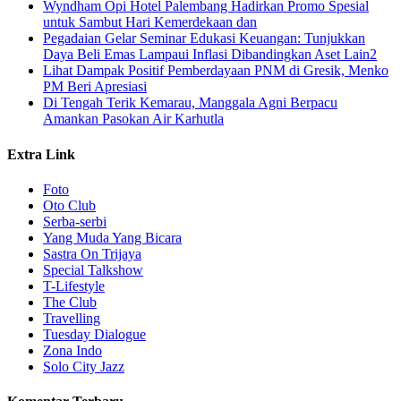
Wyndham Opi Hotel Palembang Hadirkan Promo Spesial
untuk Sambut Hari Kemerdekaan dan
Pegadaian Gelar Seminar Edukasi Keuangan: Tunjukkan
Daya Beli Emas Lampaui Inflasi Dibandingkan Aset Lain2
Lihat Dampak Positif Pemberdayaan PNM di Gresik, Menko
PM Beri Apresiasi
​Di Tengah Terik Kemarau, Manggala Agni Berpacu
Amankan Pasokan Air Karhutla
Extra Link
Foto
Oto Club
Serba-serbi
Yang Muda Yang Bicara
Sastra On Trijaya
Special Talkshow
T-Lifestyle
The Club
Travelling
Tuesday Dialogue
Zona Indo
Solo City Jazz