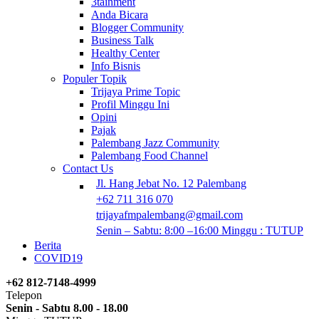
3tainment
Anda Bicara
Blogger Community
Business Talk
Healthy Center
Info Bisnis
Populer Topik
Trijaya Prime Topic
Profil Minggu Ini
Opini
Pajak
Palembang Jazz Community
Palembang Food Channel
Contact Us
Jl. Hang Jebat No. 12 Palembang
+62 711 316 070
trijayafmpalembang@gmail.com
Senin – Sabtu: 8:00 –16:00 Minggu : TUTUP
Berita
COVID19
+62 812-7148-4999
Telepon
Senin - Sabtu 8.00 - 18.00