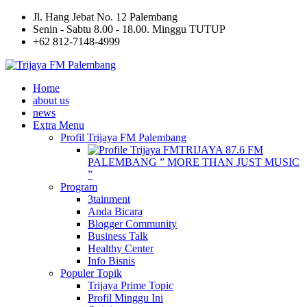
Jl. Hang Jebat No. 12 Palembang
Senin - Sabtu 8.00 - 18.00. Minggu TUTUP
+62 812-7148-4999
Home
about us
news
Extra Menu
Profil Trijaya FM Palembang
TRIJAYA 87.6 FM
PALEMBANG ” MORE THAN JUST MUSIC
”
Program
3tainment
Anda Bicara
Blogger Community
Business Talk
Healthy Center
Info Bisnis
Populer Topik
Trijaya Prime Topic
Profil Minggu Ini