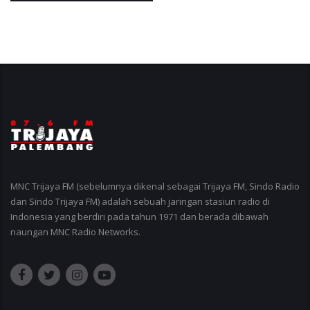
MNC Trijaya FM (sebelumnya dikenal sebagai Trijaya FM, Sindo Radio
dan Sindo Trijaya FM) adalah sebuah jaringan stasiun radio di
Indonesia yang berdiri pada tahun 1971 dan berada dibawah
naungan MNC Radio Networks.