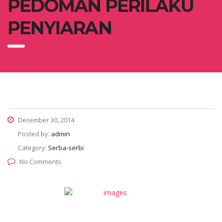
PEDOMAN PERILAKU
PENYIARAN
December 30, 2014
Posted by:
admin
Category:
Serba-serbi
No Comments