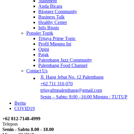
3tainment
Anda Bicara
Blogger Community
Business Talk
Healthy Center
Info Bisnis
Populer Topik
Trijaya Prime Topic
Profil Minggu Ini
Opini
Pajak
Palembang Jazz Community
Palembang Food Channel
Contact Us
Jl. Hang Jebat No. 12 Palembang
+62 711 316 070
trijayafmpalembang@gmail.com
Senin – Sabtu: 8:00 –16:00 Minggu : TUTUP
Berita
COVID19
+62 812-7148-4999
Telepon
Senin - Sabtu 8.00 - 18.00