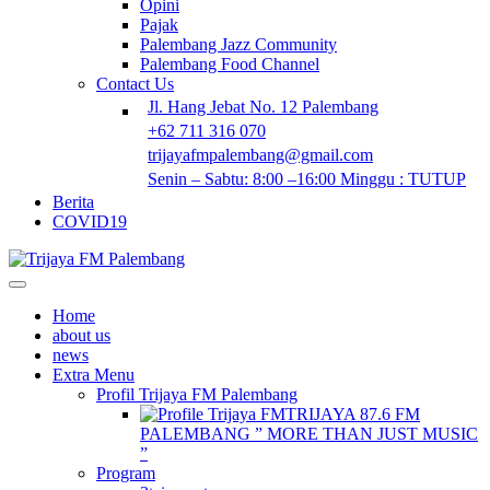
Opini
Pajak
Palembang Jazz Community
Palembang Food Channel
Contact Us
Jl. Hang Jebat No. 12 Palembang
+62 711 316 070
trijayafmpalembang@gmail.com
Senin – Sabtu: 8:00 –16:00 Minggu : TUTUP
Berita
COVID19
Home
about us
news
Extra Menu
Profil Trijaya FM Palembang
TRIJAYA 87.6 FM
PALEMBANG ” MORE THAN JUST MUSIC
”
Program