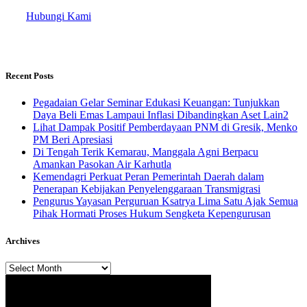
Hubungi Kami
Recent Posts
Pegadaian Gelar Seminar Edukasi Keuangan: Tunjukkan
Daya Beli Emas Lampaui Inflasi Dibandingkan Aset Lain2
Lihat Dampak Positif Pemberdayaan PNM di Gresik, Menko
PM Beri Apresiasi
​Di Tengah Terik Kemarau, Manggala Agni Berpacu
Amankan Pasokan Air Karhutla
Kemendagri Perkuat Peran Pemerintah Daerah dalam
Penerapan Kebijakan Penyelenggaraan Transmigrasi
Pengurus Yayasan Perguruan Ksatrya Lima Satu Ajak Semua
Pihak Hormati Proses Hukum Sengketa Kepengurusan
Archives
Archives