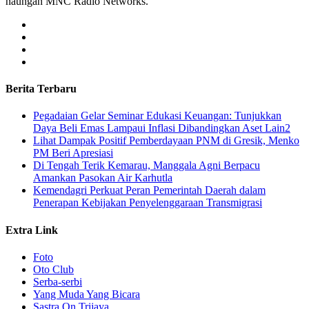
naungan MNC Radio Networks.
Berita Terbaru
Pegadaian Gelar Seminar Edukasi Keuangan: Tunjukkan
Daya Beli Emas Lampaui Inflasi Dibandingkan Aset Lain2
Lihat Dampak Positif Pemberdayaan PNM di Gresik, Menko
PM Beri Apresiasi
​Di Tengah Terik Kemarau, Manggala Agni Berpacu
Amankan Pasokan Air Karhutla
Kemendagri Perkuat Peran Pemerintah Daerah dalam
Penerapan Kebijakan Penyelenggaraan Transmigrasi
Extra Link
Foto
Oto Club
Serba-serbi
Yang Muda Yang Bicara
Sastra On Trijaya