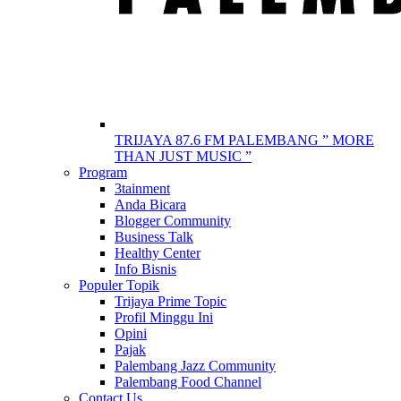
TRIJAYA 87.6 FM PALEMBANG ” MORE
THAN JUST MUSIC ”
Program
3tainment
Anda Bicara
Blogger Community
Business Talk
Healthy Center
Info Bisnis
Populer Topik
Trijaya Prime Topic
Profil Minggu Ini
Opini
Pajak
Palembang Jazz Community
Palembang Food Channel
Contact Us