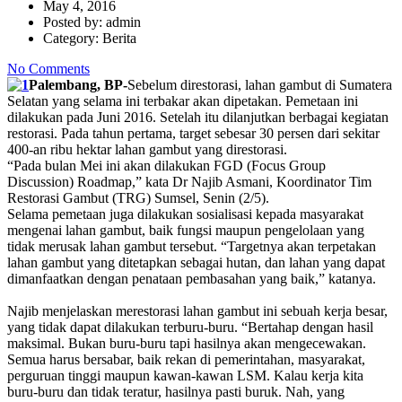
May 4, 2016
Posted by:
admin
Category:
Berita
No Comments
Palembang, BP-
Sebelum direstorasi, lahan gambut di Sumatera
Selatan yang selama ini terbakar akan dipetakan. Pemetaan ini
dilakukan pada Juni 2016. Setelah itu dilanjutkan berbagai kegiatan
restorasi. Pada tahun pertama, target sebesar 30 persen dari sekitar
400-an ribu hektar lahan gambut yang direstorasi.
“Pada bulan Mei ini akan dilakukan FGD (Focus Group
Discussion) Roadmap,” kata Dr Najib Asmani, Koordinator Tim
Restorasi Gambut (TRG) Sumsel, Senin (2/5).
Selama pemetaan juga dilakukan sosialisasi kepada masyarakat
mengenai lahan gambut, baik fungsi maupun pengelolaan yang
tidak merusak lahan gambut tersebut. “Targetnya akan
terpetakan
lahan gambut
yang ditetapkan sebagai hutan, dan lahan yang dapat
dimanfaatkan dengan penataan pembasahan yang baik,” katanya.
Najib menjelaskan merestorasi lahan gambut ini sebuah kerja besar,
yang tidak dapat dilakukan terburu-buru. “Bertahap dengan hasil
maksimal. Bukan buru-buru tapi hasilnya akan mengecewakan.
Semua harus bersabar, baik
rekan
di pemerintahan, masyarakat,
perguruan tinggi
maupun kawan-kawan LSM. Kalau kerja kita
buru-buru dan tidak teratur, hasilnya pasti buruk. Nah, yang