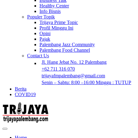
Business Talk
Healthy Center
Info Bisnis
Populer Topik
Trijaya Prime Topic
Profil Minggu Ini
Opini
Pajak
Palembang Jazz Community
Palembang Food Channel
Contact Us
Jl. Hang Jebat No. 12 Palembang
+62 711 316 070
trijayafmpalembang@gmail.com
Senin – Sabtu: 8:00 –16:00 Minggu : TUTUP
Berita
COVID19
Home