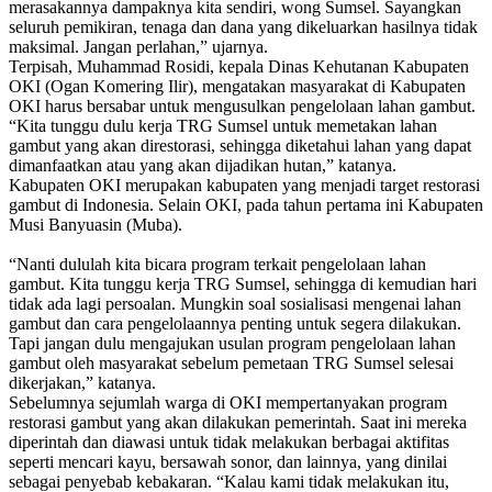
meras
a
kannya dampaknya kita sendiri, wong Sumsel
. Sayangkan
seluruh pemikiran, tenaga dan dana yang dikeluarkan hasilnya tidak
maksimal. Jangan perlahan,
” ujarnya.
Terpisah,
Muhammad Rosidi, kepala Dinas Kehutanan Kabupaten
OKI
(Ogan Komering Ilir)
, mengatakan masyarakat
di Kabupaten
OKI
harus bersabar untuk mengusulkan pengelolaan lahan gambut.
“Kita tunggu
dulu
kerja TRG Sumsel untuk memetakan lahan
gambut yang akan direstorasi, sehingga diketahui lahan yang dapat
dimanfaatkan atau yang akan dijadikan hutan,” katanya.
Kabupaten OKI merupakan kabupaten yang menjadi target restorasi
gambut di Indonesia. Selain OKI, pada tahun pertama ini Kabupaten
Musi Banyuasin (Muba).
“Nanti dululah kita bicara program terkait pengelolaan lahan
gambut. Kita tunggu kerja TRG Sumsel, sehingga di kemudian hari
tidak ada lagi persoalan. Mungkin soal sosialisasi mengenai lahan
gambut dan cara pengelolaannya penting untuk segera dilakukan.
Tapi jangan dulu mengajukan usulan program pengelolaan lahan
gambut oleh masyarakat sebelum pemetaan TRG Sumsel selesai
dikerjakan,” katanya.
Sebelumnya sejumlah warga di OKI mempertanyakan program
restorasi gambut yang akan dilakukan pemerintah. Saat ini mereka
diperintah dan diawasi untuk tidak melakukan berbagai aktifitas
seperti mencari kayu, bersawah sonor, dan lainnya, yang dinilai
sebagai penyebab kebakaran. “Kalau kami tidak melakukan itu,