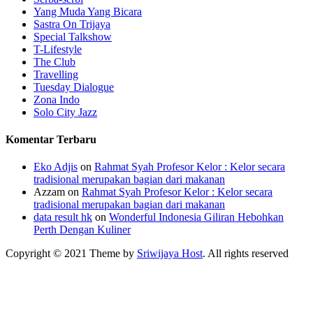
Yang Muda Yang Bicara
Sastra On Trijaya
Special Talkshow
T-Lifestyle
The Club
Travelling
Tuesday Dialogue
Zona Indo
Solo City Jazz
Komentar Terbaru
Eko Adjis
on
Rahmat Syah Profesor Kelor : Kelor secara
tradisional merupakan bagian dari makanan
Azzam
on
Rahmat Syah Profesor Kelor : Kelor secara
tradisional merupakan bagian dari makanan
data result hk
on
Wonderful Indonesia Giliran Hebohkan
Perth Dengan Kuliner
Copyright © 2021 Theme by
Sriwijaya Host
. All rights reserved