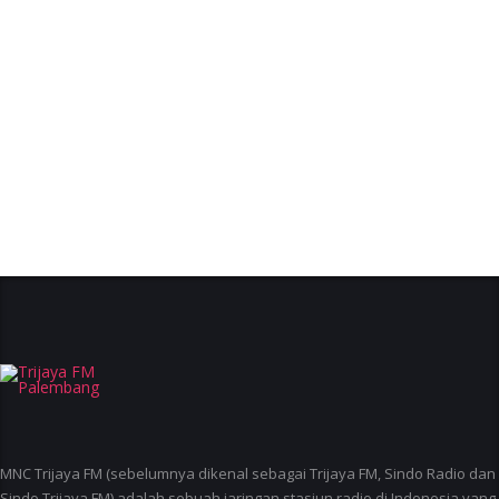
MNC Trijaya FM (sebelumnya dikenal sebagai Trijaya FM, Sindo Radio dan
Sindo Trijaya FM) adalah sebuah jaringan stasiun radio di Indonesia yang