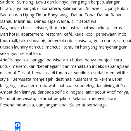
Sindoro, Sumbing, Lawu dan lainnya. Yang ingin berpetualangan
hutan, juga banyak di Sumatera, Kalimantan, Sulawesi, Ujung Kulon
Banten dan Ujung Timur Banyuwagi, Danau Toba, Danau Ranau,
Danau Maninjau, Danau Tiga Warna, dll,” sebutnya.
Bagi pelaku bisnis leisure, liburan ini justru saatnya bekerja keras.
Dari hotel, apartement, restoran, café, kedai kopi, persewaan mobil,
taxi, mall, toko souvenir, pengelola objek wisata, golf course, sampai
urusan laundry dan cuci mencuci, tentu ini hari yang menyenangkan
sekaligus melelahkan.
Arief Yahya ikut bangga, berwisata itu bukan hanya menjadi cara
untuk menemukan “kebahagian” dan menaikkan indeks kebahagiaan
nasional. Tetapi, berwisata di tanah air sendiri itu sudah menjadi life
style. “Berwisata menjelajahi destinasi nusantara itu keren! Lebih
bergengsi bisa berfoto bawah laut saat snorkeling dan diving di Raja
Ampat dan lainnya, daripada selfie di negara lain,” sebut Arief Yahya.
Selamat berwisata, selamat berpiknik, selamat mengeksplore
Pesona Indonesia, dan jangan lupa, Selamat berbahagia!.
Facebook