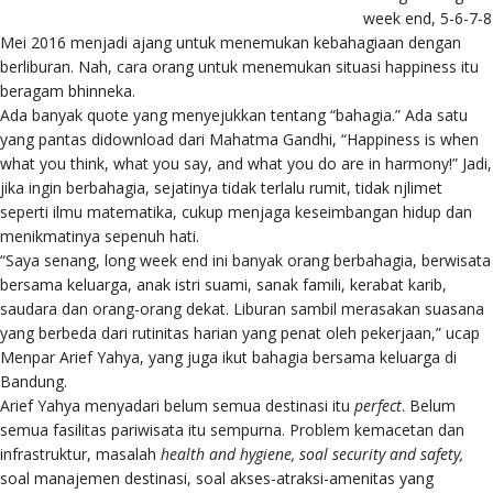
week end, 5-6-7-8
Mei 2016 menjadi ajang untuk menemukan kebahagiaan dengan
berliburan. Nah, cara orang untuk menemukan situasi happiness itu
beragam bhinneka.
Ada banyak quote yang menyejukkan tentang “bahagia.” Ada satu
yang pantas didownload dari Mahatma Gandhi, “Happiness is when
what you think, what you say, and what you do are in harmony!” Jadi,
jika ingin berbahagia, sejatinya tidak terlalu rumit, tidak njlimet
seperti ilmu matematika, cukup menjaga keseimbangan hidup dan
menikmatinya sepenuh hati.
“Saya senang, long week end ini banyak orang berbahagia, berwisata
bersama keluarga, anak istri suami, sanak famili, kerabat karib,
saudara dan orang-orang dekat. Liburan sambil merasakan suasana
yang berbeda dari rutinitas harian yang penat oleh pekerjaan,” ucap
Menpar Arief Yahya, yang juga ikut bahagia bersama keluarga di
Bandung.
Arief Yahya menyadari belum semua destinasi itu
perfect
. Belum
semua fasilitas pariwisata itu sempurna. Problem kemacetan dan
infrastruktur, masalah
health and hygiene, soal security and safety,
soal manajemen destinasi, soal akses-atraksi-amenitas yang