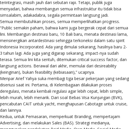
terintegrasi, masih jauh dari sebutan rapi. Tetapi, publik juga
menyadari, bahwa membangun semua infrastruktur itu tidak bisa
simsalabim, adakadabra, segala permintaan langsung jadi.
Semua membutuhkan proses, semua memperlihatkan progress.
“Public semakin paham, bahwa kami juga bergerak cepat dari semua
lini. Membangun destinasi baru, 10 Bali baru, menata destinasi lama,
mensinergikan antardestinasi sehingga terkoneksi dalam satu spirit
Indonesia Incorporated. Ada yang dimulai sekarang, hasilnya baru 2-
3 tahun lagi. Ada juga yang digarap sekarang, impact-nya sudah
terasa. Semua lini kita sentuh, ditemukan critical success factor, dan
langsung actions. Berawal dari akhir, memulai dari desireability
(keinginan), bukan feasibility (kebiasaan),” ucapnya.
Menpar Arief Yahya suka membagi tiga besar pekerjaan yang sedang
diseriusi saat ini. Pertama, di Kelembagaan dilakukan proses
deregulasi, menata kembali regulasi agar lebih cepat, lebih simple,
lebih murah, lebih menarik. Dari soal Bebas Visa Kunjungan (BVK),
pencabutan CAIT untuk yacht, menghapusan Cabotage untuk cruise,
dan lainnya.
Kedua, untuk Pemasaran, memperkuat Branding, mempertajam
Advertising, dan melakukan Sales (BAS). Strategi medianya,