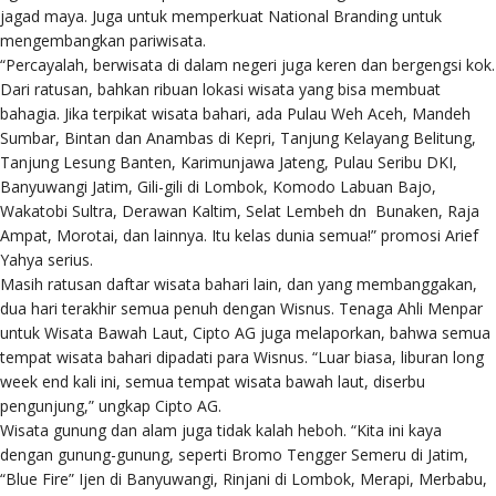
jagad maya. Juga untuk memperkuat National Branding untuk
mengembangkan pariwisata.
“Percayalah, berwisata di dalam negeri juga keren dan bergengsi kok.
Dari ratusan, bahkan ribuan lokasi wisata yang bisa membuat
bahagia. Jika terpikat wisata bahari, ada Pulau Weh Aceh, Mandeh
Sumbar, Bintan dan Anambas di Kepri, Tanjung Kelayang Belitung,
Tanjung Lesung Banten, Karimunjawa Jateng, Pulau Seribu DKI,
Banyuwangi Jatim, Gili-gili di Lombok, Komodo Labuan Bajo,
Wakatobi Sultra, Derawan Kaltim, Selat Lembeh dn Bunaken, Raja
Ampat, Morotai, dan lainnya. Itu kelas dunia semua!” promosi Arief
Yahya serius.
Masih ratusan daftar wisata bahari lain, dan yang membanggakan,
dua hari terakhir semua penuh dengan Wisnus. Tenaga Ahli Menpar
untuk Wisata Bawah Laut, Cipto AG juga melaporkan, bahwa semua
tempat wisata bahari dipadati para Wisnus. “Luar biasa, liburan long
week end kali ini, semua tempat wisata bawah laut, diserbu
pengunjung,” ungkap Cipto AG.
Wisata gunung dan alam juga tidak kalah heboh. “Kita ini kaya
dengan gunung-gunung, seperti Bromo Tengger Semeru di Jatim,
“Blue Fire” Ijen di Banyuwangi, Rinjani di Lombok, Merapi, Merbabu,