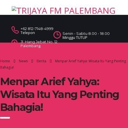
+62 812-7148-4999
Telepon
Senin - Sabtu 8.00 - 18.00
Minggu TUTUP
Jl. Hang Jebat No. 12
Palembang.
Home
News
Berita
Menpar Arief Yahya: Wisata Itu Yang Penting
Bahagia!
Menpar Arief Yahya:
Wisata Itu Yang Penting
Bahagia!