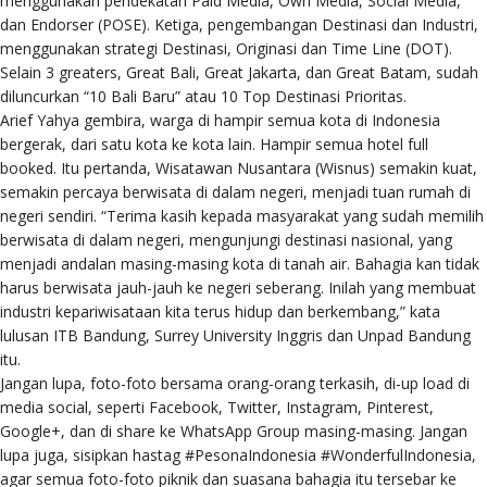
menggunakan pendekatan Paid Media, Own Media, Social Media,
dan Endorser (POSE). Ketiga, pengembangan Destinasi dan Industri,
menggunakan strategi Destinasi, Originasi dan Time Line (DOT).
Selain 3 greaters, Great Bali, Great Jakarta, dan Great Batam, sudah
diluncurkan “10 Bali Baru” atau 10 Top Destinasi Prioritas.
Arief Yahya gembira, warga di hampir semua kota di Indonesia
bergerak, dari satu kota ke kota lain. Hampir semua hotel full
booked. Itu pertanda, Wisatawan Nusantara (Wisnus) semakin kuat,
semakin percaya berwisata di dalam negeri, menjadi tuan rumah di
negeri sendiri. “Terima kasih kepada masyarakat yang sudah memilih
berwisata di dalam negeri, mengunjungi destinasi nasional, yang
menjadi andalan masing-masing kota di tanah air. Bahagia kan tidak
harus berwisata jauh-jauh ke negeri seberang. Inilah yang membuat
industri kepariwisataan kita terus hidup dan berkembang,” kata
lulusan ITB Bandung, Surrey University Inggris dan Unpad Bandung
itu.
Jangan lupa, foto-foto bersama orang-orang terkasih, di-up load di
media social, seperti Facebook, Twitter, Instagram, Pinterest,
Google+, dan di share ke WhatsApp Group masing-masing. Jangan
lupa juga, sisipkan hastag #PesonaIndonesia #WonderfulIndonesia,
agar semua foto-foto piknik dan suasana bahagia itu tersebar ke