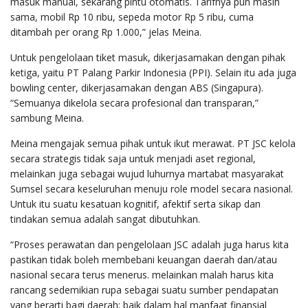
masuk manual, sekarang pintu otomatis. Tarifnya pun masih
sama, mobil Rp 10 ribu, sepeda motor Rp 5 ribu, cuma
ditambah per orang Rp 1.000,” jelas Meina.
Untuk pengelolaan tiket masuk, dikerjasamakan dengan pihak
ketiga, yaitu PT Palang Parkir Indonesia (PPI). Selain itu ada juga
bowling center, dikerjasamakan dengan ABS (Singapura).
“Semuanya dikelola secara profesional dan transparan,”
sambung Meina.
Meina mengajak semua pihak untuk ikut merawat. PT JSC kelola
secara strategis tidak saja untuk menjadi aset regional,
melainkan juga sebagai wujud luhurnya martabat masyarakat
Sumsel secara keseluruhan menuju role model secara nasional.
Untuk itu suatu kesatuan kognitif, afektif serta sikap dan
tindakan semua adalah sangat dibutuhkan.
“Proses perawatan dan pengelolaan JSC adalah juga harus kita
pastikan tidak boleh membebani keuangan daerah dan/atau
nasional secara terus menerus. melainkan malah harus kita
rancang sedemikian rupa sebagai suatu sumber pendapatan
yang berarti bagi daerah; baik dalam hal manfaat finansial