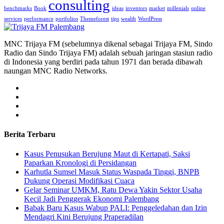
consulting
benchmarks
Book
ideas
inventors
market
millenials
online
services
performance
portfolios
Themeforest
tips
wealth
WordPress
MNC Trijaya FM (sebelumnya dikenal sebagai Trijaya FM, Sindo
Radio dan Sindo Trijaya FM) adalah sebuah jaringan stasiun radio
di Indonesia yang berdiri pada tahun 1971 dan berada dibawah
naungan MNC Radio Networks.
Berita Terbaru
Kasus Penusukan Berujung Maut di Kertapati, Saksi
Paparkan Kronologi di Persidangan
Karhutla Sumsel Masuk Status Waspada Tinggi, BNPB
Dukung Operasi Modifikasi Cuaca
Gelar Seminar UMKM, Ratu Dewa Yakin Sektor Usaha
Kecil Jadi Penggerak Ekonomi Palembang
Babak Baru Kasus Wabup PALI: Penggeledahan dan Izin
Mendagri Kini Berujung Praperadilan