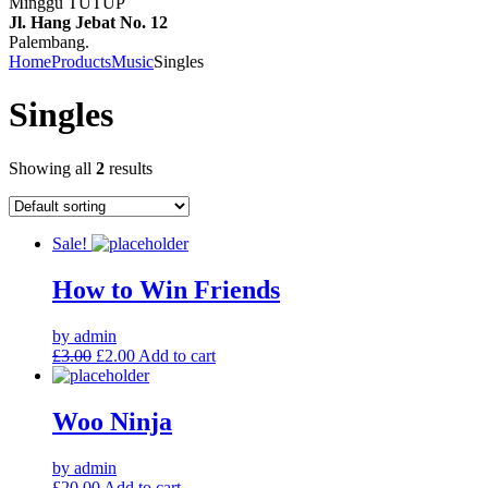
Minggu TUTUP
Jl. Hang Jebat No. 12
Palembang.
Home
Products
Music
Singles
Singles
Showing all
2
results
Sale!
How to Win Friends
by admin
£
3.00
£
2.00
Add to cart
Woo Ninja
by admin
£
20.00
Add to cart