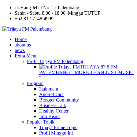
Jl. Hang Jebat No. 12 Palembang
Senin - Sabtu 8.00 - 18.00. Minggu TUTUP
+62 812-7148-4999
Home
about us
news
Extra Menu
Profil Trijaya FM Palembang
TRIJAYA 87.6 FM
PALEMBANG ” MORE THAN JUST MUSIC
”
Program
3tainment
Anda Bicara
Blogger Community
Business Talk
Healthy Center
Info Bisnis
Populer Topik
Trijaya Prime Topic
Profil Minggu Ini