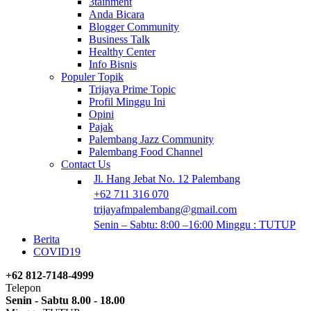
3tainment
Anda Bicara
Blogger Community
Business Talk
Healthy Center
Info Bisnis
Populer Topik
Trijaya Prime Topic
Profil Minggu Ini
Opini
Pajak
Palembang Jazz Community
Palembang Food Channel
Contact Us
Jl. Hang Jebat No. 12 Palembang
+62 711 316 070
trijayafmpalembang@gmail.com
Senin – Sabtu: 8:00 –16:00 Minggu : TUTUP
Berita
COVID19
+62 812-7148-4999
Telepon
Senin - Sabtu 8.00 - 18.00