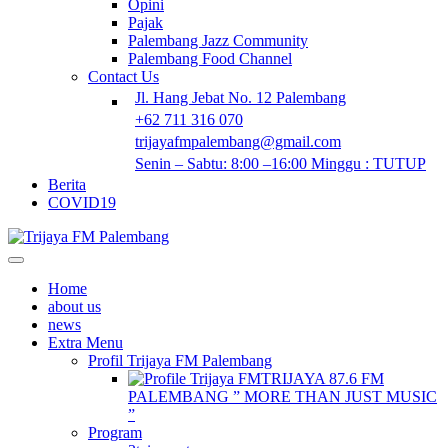
Opini
Pajak
Palembang Jazz Community
Palembang Food Channel
Contact Us
Jl. Hang Jebat No. 12 Palembang
+62 711 316 070
trijayafmpalembang@gmail.com
Senin – Sabtu: 8:00 –16:00 Minggu : TUTUP
Berita
COVID19
Home
about us
news
Extra Menu
Profil Trijaya FM Palembang
TRIJAYA 87.6 FM
PALEMBANG ” MORE THAN JUST MUSIC
”
Program