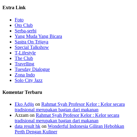
Extra Link
Foto
Oto Club
Serba-serbi
Yang Muda Yang Bicara
Sastra On Trijaya
Special Talkshow
T-Lifestyle
The Club
Travelling
Tuesday Dialogue
Zona Indo
Solo City Jazz
Komentar Terbaru
Eko Adjis
on
Rahmat Syah Profesor Kelor : Kelor secara
tradisional merupakan bagian dari makanan
Azzam
on
Rahmat Syah Profesor Kelor : Kelor secara
tradisional merupakan bagian dari makanan
data result hk
on
Wonderful Indonesia Giliran Hebohkan
Perth Dengan Kuliner