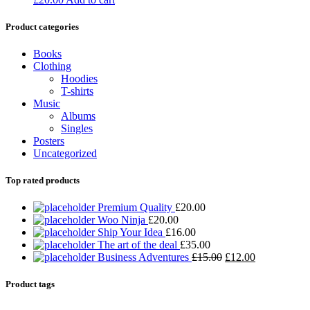
Product categories
Books
Clothing
Hoodies
T-shirts
Music
Albums
Singles
Posters
Uncategorized
Top rated products
Premium Quality
£
20.00
Woo Ninja
£
20.00
Ship Your Idea
£
16.00
The art of the deal
£
35.00
Business Adventures
£
15.00
£
12.00
Product tags