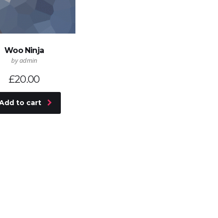
Woo Ninja
by admin
£
20.00
Add to cart