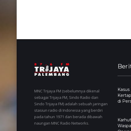
Beri
Kasus
MNC Trijaya FM (sebelumnya dikenal
Kertap
sebagai Trijaya FM, Sindo Radio dan
di Per
Sindo Trijaya FM) adalah sebuah jaringan
stasiun radio di Indonesia yang berdiri
pada tahun 1971 dan berada dibawah
Karhut
naungan MNC Radio Networks.
Waspa