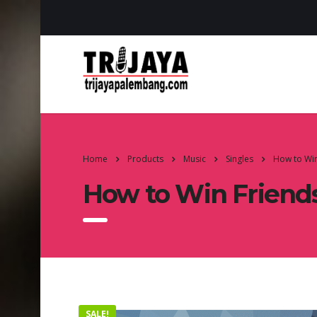
Home
Products
Music
Singles
How to Win
How to Win Friend
SALE!