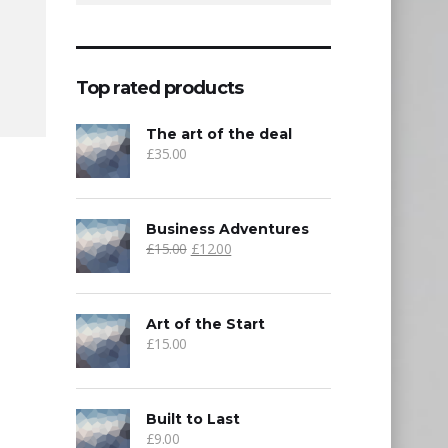
Top rated products
The art of the deal
£
35.00
Business Adventures
£
15.00
£
12.00
Art of the Start
£
15.00
Built to Last
£
9.00