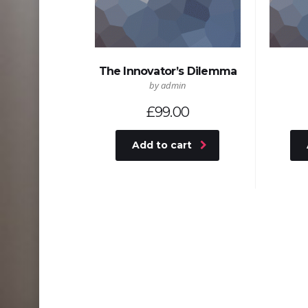
The Innovator’s Dilemma
by admin
£
99.00
Add to cart