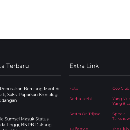
ta Terbaru
Extra Link
Foto
Oto Club
 Penusukan Berujung Maut di
ati, Saksi Paparkan Kronologi
Serba-serbi
Yang Mu
sidangan
Yang Bic
Sastra On Trijaya
Special
Talkshow
la Sumsel Masuk Status
da Tinggi, BNPB Dukung
T-Lifestyle
The Club