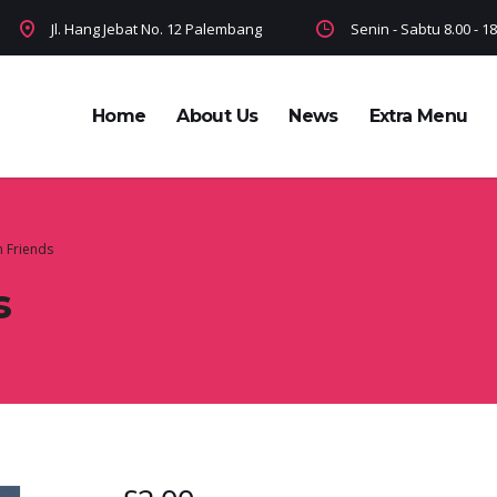
Jl. Hang Jebat No. 12 Palembang
Senin - Sabtu 8.00 - 
Home
About Us
News
Extra Menu
 Friends
s