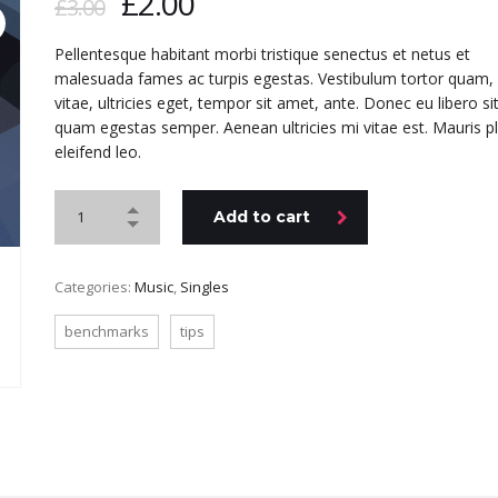
£
2.00
£
3.00
Pellentesque habitant morbi tristique senectus et netus et
malesuada fames ac turpis egestas. Vestibulum tortor quam, 
vitae, ultricies eget, tempor sit amet, ante. Donec eu libero s
quam egestas semper. Aenean ultricies mi vitae est. Mauris p
eleifend leo.
Add to cart
Categories:
Music
,
Singles
benchmarks
tips